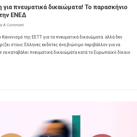
 για πνευματικά δικαιώματα! Το παρασκήνιο
την ΕΝΕΔ
On
ve A Comment
Δεν
 Κανονισμό της ΕΕΤΤ για τα πνευματικά δικαιώματα αλλά δεν
Στέλνουν
ίζει στους Έλληνες εκδότες ένα βιώσιμο περιβάλλον για να
Στο
 να καταβάλει πνευματικά δικαιώματα κατά το Ευρωπαϊκό δίκαιο
ΦΕΚ
Την
Απόφαση
Για
Πνευματικά
Δικαιώματα!
Το
Παρασκήνιο
Της
Σύγκρουσης
Google-
Εκδοτών