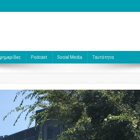
 Γράφει ο Βασίλης Κουφόπουλος
φημερίδες
Podcast
Social Media
Ταυτότητα