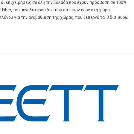
 οι επιχειρήσεις σε όλη την Ελλάδα που έχουν πρόσβαση σε 100%
Σε
 Fiber, του μεγαλύτερου δικτύου οπτικών ινών στη χώρα.
650.000
λάνου για την αναβάθμιση της χώρας, που ξεπερνά τα 3 δισ. ευρώ,
Σπίτια
Και
Επιχειρήσεις
Έφτασε
Η
Οπτική
Ίνα,
Στόχος
Το
1
Εκατ.
Μέσα
Στη
Χρονιά