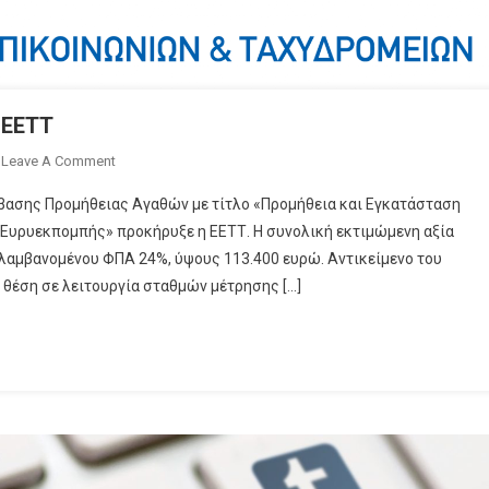
 ΕΕΤΤ
On
Leave A Comment
Θα
μβασης Προμήθειας Αγαθών με τίτλο «Προμήθεια και Εγκατάσταση
Ελέγχει
Ευρυεκπομπής» προκήρυξε η ΕΕΤΤ. Η συνολική εκτιμώμενη αξία
Το
ιλαμβανομένου ΦΠΑ 24%, ύψους 113.400 ευρώ. Αντικείμενο του
Σήμα
η θέση σε λειτουργία σταθμών μέτρησης […]
Των
Καναλιών
Η
ΕΕΤΤ