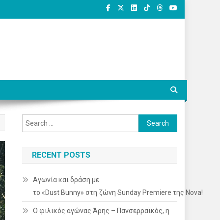
Search
for:
RECENT POSTS
Αγωνία και δράση με
το «Dust Bunny» στη ζώνη Sunday Premiere της Nova!
Ο φιλικός αγώνας Άρης – Πανσερραϊκός, η