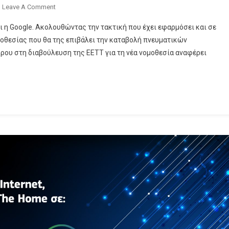
On
Leave A Comment
Google:
 η Google. Ακολουθώντας την τακτική που έχει εφαρμόσει και σε
Φεύγουμε
μοθεσίας που θα της επιβάλει την καταβολή πνευματικών
Από
όρου στη διαβούλευση της ΕΕΤΤ για τη νέα νομοθεσία αναφέρει
Τη
Χώρα,
Αν
Υποχρεωθούμε
Να
Πληρώσουμε!