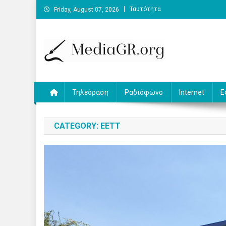
Skip
Ταυτότητα
Friday, August 07, 2026
to
content
MediaGR.org
Ειδήσεις και αναλύσεις για την ψηφιακή επικοινωνία.
Τηλεόραση
Ραδιόφωνο
Internet
Ε
CATEGORY:
ΕΕΤΤ