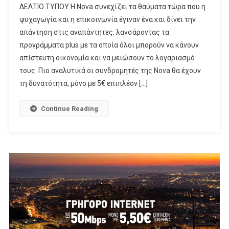
ΔΕΛΤΙΟ ΤΥΠΟΥ Η Nova συνεχίζει τα θαύματα τώρα που η
Plus
ψυχαγωγία και η επικοινωνία έγιναν ένα και δίνει την
Από
απάντηση στις αναπάντητες, λανσάροντας τα
Τη
προγράμματα plus με τα οποία όλοι μπορούν να κάνουν
Nova
απίστευτη οικονομία και να μειώσουν το λογαριασμό
τους. Πιο αναλυτικά οι συνδρομητές της Nova θα έχουν
τη δυνατότητα, μόνο με 5€ επιπλέον […]
Continue Reading