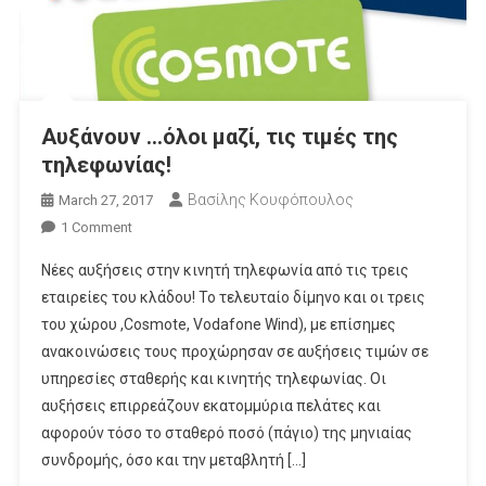
Αυξάνουν …όλοι μαζί, τις τιμές της
τηλεφωνίας!
Βασίλης Κουφόπουλος
March 27, 2017
On
1 Comment
Αυξάνουν
Νέες αυξήσεις στην κινητή τηλεφωνία από τις τρεις
…
εταιρείες του κλάδου! Το τελευταίο δίμηνο και οι τρεις
Όλοι
του χώρου ,Cosmote, Vodafone Wind), με επίσημες
Μαζί,
ανακοινώσεις τους προχώρησαν σε αυξήσεις τιμών σε
Τις
Τιμές
υπηρεσίες σταθερής και κινητής τηλεφωνίας. Οι
Της
αυξήσεις επιρρεάζουν εκατομμύρια πελάτες και
Τηλεφωνίας!
αφορούν τόσο το σταθερό ποσό (πάγιο) της μηνιαίας
συνδρομής, όσο και την μεταβλητή […]