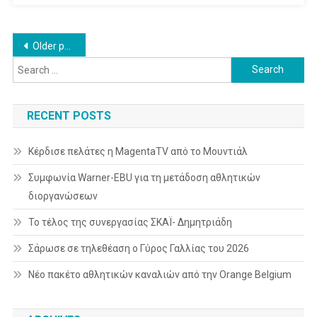
Του
Τηλεοπτικού
Posts
Older posts
Φάσματος
Search
navigation
for:
RECENT POSTS
Κέρδισε πελάτες η MagentaTV από το Μουντιάλ
Συμφωνία Warner-EBU για τη μετάδοση αθλητικών
διοργανώσεων
Το τέλος της συνεργασίας ΣΚΑΪ- Δημητριάδη
Σάρωσε σε τηλεθέαση ο Γύρος Γαλλίας του 2026
Νέο πακέτο αθλητικών καναλιών από την Orange Belgium