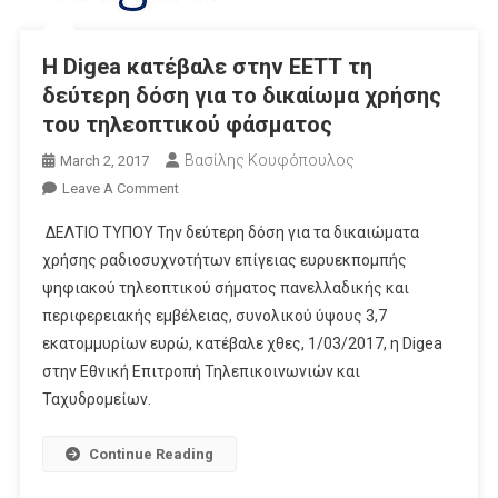
H Digea κατέβαλε στην ΕΕΤΤ τη
δεύτερη δόση για το δικαίωμα χρήσης
του τηλεοπτικού φάσματος
Βασίλης Κουφόπουλος
March 2, 2017
On
Leave A Comment
H
ΔΕΛΤΙΟ ΤΥΠΟΥ Την δεύτερη δόση για τα δικαιώματα
Digea
χρήσης ραδιοσυχνοτήτων επίγειας ευρυεκπομπής
Κατέβαλε
ψηφιακού τηλεοπτικού σήματος πανελλαδικής και
Στην
περιφερειακής εμβέλειας, συνολικού ύψους 3,7
ΕΕΤΤ
Τη
εκατομμυρίων ευρώ, κατέβαλε χθες, 1/03/2017, η Digea
Δεύτερη
στην Εθνική Επιτροπή Τηλεπικοινωνιών και
Δόση
Ταχυδρομείων.
Για
Το
Continue Reading
Δικαίωμα
Χρήσης