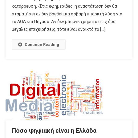
κατάρρευση. -Στις εφημερίδες, η αναστάτωση δεν θα
Τα
Συντρίμμια
σταματήσει αν δεν βρεθεί μια σοβαρή υπάρκτή λύση για
Της
το ΔΟΛ και Πήγασο. Αν δεν μπούνε χρήματα στις δύο
Ενημέρωσης;
μεγάλες επιχειρήσεις, τότε είναι ανοικτό το […]
Continue Reading
Πόσο ψηφιακή είναι η Ελλάδα