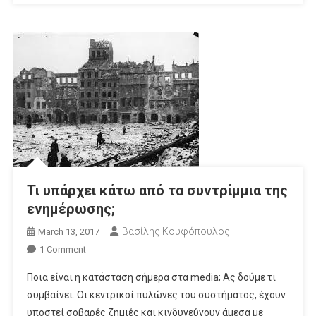
Τι υπάρχει κάτω από τα συντρίμμια της
ενημέρωσης;
Βασίλης Κουφόπουλος
March 13, 2017
On
1 Comment
Τι
Ποια είναι η κατάσταση σήμερα στα media; Ας δούμε τι
Υπάρχει
συμβαίνει. Οι κεντρικοί πυλώνες του συστήματος, έχουν
Κάτω
υποστεί σοβαρές ζημιές και κινδυνεύνουν άμεσα με
Από