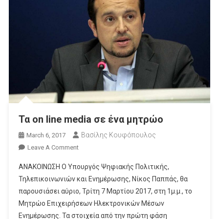
Τα on line media σε ένα μητρώο
Βασίλης Κουφόπουλος
March 6, 2017
On
Leave A Comment
Τα
ΑΝΑΚΟΙΝΩΣΗ Ο Υπουργός Ψηφιακής Πολιτικής,
On
Τηλεπικοινωνιών και Ενημέρωσης, Νίκος Παππάς, θα
Line
παρουσιάσει αύριο, Τρίτη 7 Μαρτίου 2017, στη 1μ.μ., το
Media
Μητρώο Επιχειρήσεων Ηλεκτρονικών Μέσων
Σε
Ένα
Ενημέρωσης. Τα στοιχεία από την πρώτη φάση