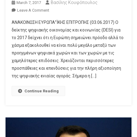
Βασίλης Κουφόπουλος
March 7, 2017
On
Leave A Comment
Πόσο
ΑΝΑΚΟΙΝΩΣΗ ΕΥΡΩΠΑ”ΪΚΗΣ ΕΠΙΤΡΟΠΗΣ (03.06.2017) Ο
Ψηφιακή
δείκτης ψηφιακής οικονομίας και κοινωνίας (DESI) για
Είναι
το 2017 δείχνει ότι η Ευρώπη σημειώνει πρόοδο αλλά το
Η
χάσμα εξακολουθεί να είναι πολύ μεγάλο μεταξύ των
Ελλάδα
προηγμένων ψηφιακά χωρών και των χωρών με τις
χαμηλότερες επιδόσεις. Χρειάζονται περισσότερες
προσπάθειες και επενδύσεις για την πλήρη αξιοποίηση
της ψηφιακής ενιαίας αγοράς. Σήμερα η […]
Continue Reading