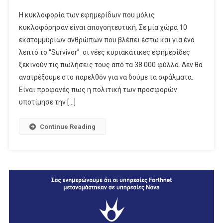
Πως
Η κυκλοφορία των εφημερίδων που μόλις
Οι
κυκλοφόρησαν είναι απογοητευτική. Σε μία χώρα 10
Εφημερίδες
εκατομμυρίων ανθρώπων που βλέπει έστω και για ένα
Μπορούν
λεπτό το “Survivor” οι νέες κυριακάτικες εφημερίδες
Να
Βρουν
ξεκινούν τις πωλήσεις τους από τα 38.000 φύλλα. Δεν θα
Έσοδα
ανατρέξουμε στο παρελθόν για να δούμε τα σφάλματα.
Και
Είναι προφανές πως η πολιτική των προσφορών
Αναγνώστες
υποτίμησε την […]
Continue Reading