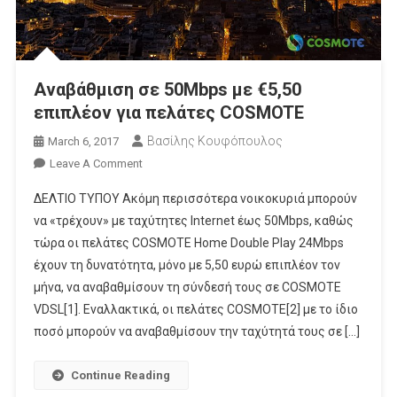
Αναβάθμιση σε 50Mbps με €5,50
επιπλέον για πελάτες COSMOTE
Βασίλης Κουφόπουλος
March 6, 2017
On
Leave A Comment
Αναβάθμιση
ΔΕΛΤΙΟ ΤΥΠΟΥ Ακόμη περισσότερα νοικοκυριά μπορούν
Σε
να «τρέχουν» με ταχύτητες Internet έως 50Μbps, καθώς
50Mbps
τώρα οι πελάτες COSMOTE Home Double Play 24Mbps
Με
έχουν τη δυνατότητα, μόνο με 5,50 ευρώ επιπλέον τον
€5,50
Επιπλέον
μήνα, να αναβαθμίσουν τη σύνδεσή τους σε COSMOTE
Για
VDSL[1]. Εναλλακτικά, οι πελάτες COSMOTE[2] με το ίδιο
Πελάτες
ποσό μπορούν να αναβαθμίσουν την ταχύτητά τους σε […]
COSMOTE
Continue Reading