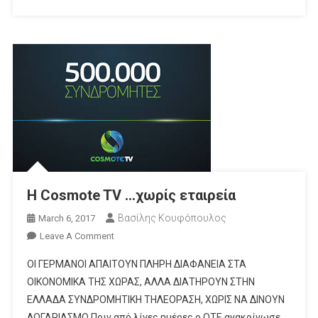
Η Cosmote TV …χωρίς εταιρεία
Βασίλης Κουφόπουλος
March 6, 2017
On
Leave A Comment
Η
ΟΙ ΓΕΡΜΑΝΟΙ ΑΠΑΙΤΟΥΝ ΠΛΗΡΗ ΔΙΑΦΑΝΕΙΑ ΣΤΑ
Cosmote
ΟΙΚΟΝΟΜΙΚΑ ΤΗΣ ΧΩΡΑΣ, ΑΛΛΑ ΔΙΑΤΗΡΟΥΝ ΣΤΗΝ
TV
ΕΛΛΑΔΑ ΣΥΝΔΡΟΜΗΤΙΚΗ ΤΗΛΕΟΡΑΣΗ, ΧΩΡΙΣ ΝΑ ΔΙΝΟΥΝ
…
ΛΟΓΑΡΙΑΣΜΟ Πριν από λίγες ημέρες ο ΟΤΕ ανακοίνωσε
Χωρίς