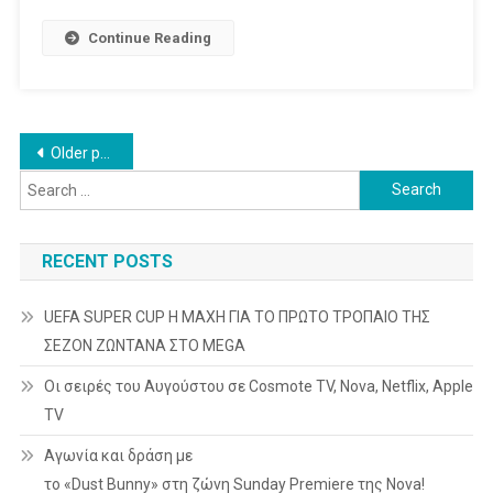
Continue Reading
Posts
Older posts
Search
navigation
for:
RECENT POSTS
UEFA SUPER CUP Η ΜΑΧΗ ΓΙΑ ΤΟ ΠΡΩΤΟ ΤΡΟΠΑΙΟ ΤΗΣ
ΣΕΖΟΝ ΖΩΝΤΑΝΑ ΣΤΟ MEGA
Οι σειρές του Αυγούστου σε Cosmote TV, Nova, Netflix, Apple
TV
Αγωνία και δράση με
το «Dust Bunny» στη ζώνη Sunday Premiere της Nova!