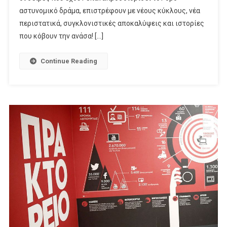
Και
αστυνομικό δράμα, επιστρέφουν με νέους κύκλους, νέα
«9-
περιστατικά, συγκλονιστικές αποκαλύψεις και ιστορίες
1-
που κόβουν την ανάσα! […]
1:
Lone
Continue Reading
Star»
Στο
FOX