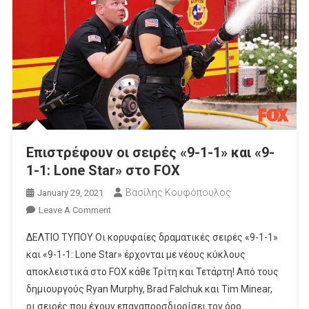
Επιστρέφουν οι σειρές «9-1-1» και «9-
1-1: Lone Star» στο FOX
Βασίλης Κουφόπουλος
January 29, 2021
On
Leave A Comment
Επιστρέφουν
ΔΕΛΤΙΟ ΤΥΠΟΥ Οι κορυφαίες δραματικές σειρές «9-1-1»
Οι
και «9-1-1: Lone Star» έρχονται με νέους κύκλους
Σειρές
αποκλειστικά στο FOX κάθε Τρίτη και Τετάρτη! Από τους
«9-
δημιουργούς Ryan Murphy, Brad Falchuk και Tim Minear,
1-
1»
οι σειρές που έχουν επαναπροσδιορίσει τον όρο