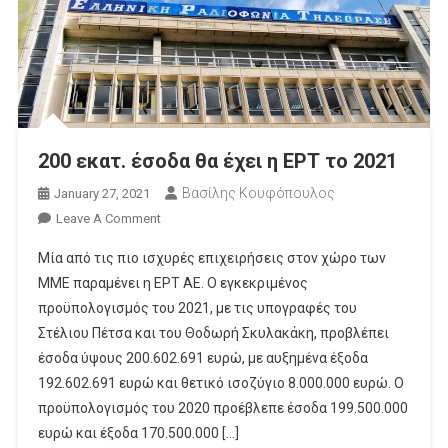
200 εκατ. έσοδα θα έχει η ΕΡΤ το 2021
Βασίλης Κουφόπουλος
January 27, 2021
On
Leave A Comment
200
Μία από τις πιο ισχυρές επιχειρήσεις στον χώρο των
Εκατ.
ΜΜΕ παραμένει η ΕΡΤ ΑΕ. Ο εγκεκριμένος
Έσοδα
προϋπολογισμός του 2021, με τις υπογραφές του
Θα
Στέλιου Πέτσα και του Θοδωρή Σκυλακάκη, προβλέπει
Έχει
Η
έσοδα ύψους 200.602.691 ευρώ, με αυξημένα έξοδα
ΕΡΤ
192.602.691 ευρώ και θετικό ισοζύγιο 8.000.000 ευρώ. Ο
Το
προϋπολογισμός του 2020 προέβλεπε έσοδα 199.500.000
2021
ευρώ και έξοδα 170.500.000 […]