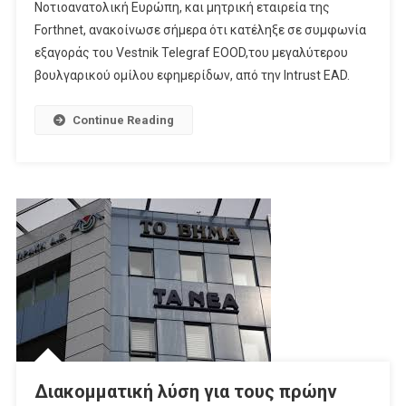
Νοτιοανατολική Ευρώπη, και μητρική εταιρεία της
Βουλγαρικού
Forthnet, ανακοίνωσε σήμερα ότι κατέληξε σε συμφωνία
Ομίλου
Εφημερίδων
εξαγοράς του Vestnik Telegraf EOOD,του μεγαλύτερου
Vestnik
βουλγαρικού ομίλου εφημερίδων, από την Intrust EAD.
Telegraf
EOOD
Continue Reading
Από
Την
United
Group
Διακομματική λύση για τους πρώην