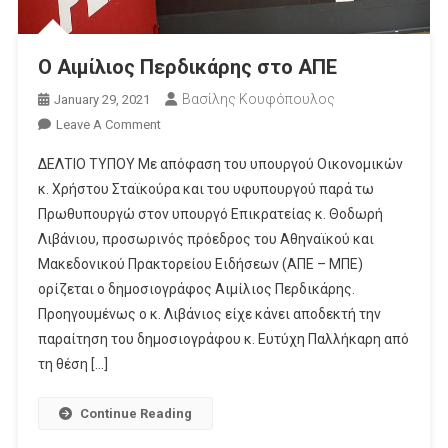
O Αιμίλιος Περδικάρης στο ΑΠΕ
Βασίλης Κουφόπουλος
January 29, 2021
On
Leave A Comment
O
ΔΕΛΤΙΟ ΤΥΠΟΥ Με απόφαση του υπουργού Οικονομικών
Αιμίλιος
κ. Χρήστου Σταϊκούρα και του υφυπουργού παρά τω
Περδικάρης
Πρωθυπουργώ στον υπουργό Επικρατείας κ. Θοδωρή
Στο
Λιβάνιου, προσωρινός πρόεδρος του Αθηναϊκού και
ΑΠΕ
Μακεδονικού Πρακτορείου Ειδήσεων (ΑΠΕ – ΜΠΕ)
ορίζεται ο δημοσιογράφος Αιμίλιος Περδικάρης.
Προηγουμένως ο κ. Λιβάνιος είχε κάνει αποδεκτή την
παραίτηση του δημοσιογράφου κ. Ευτύχη Παλλήκαρη από
τη θέση […]
Continue Reading