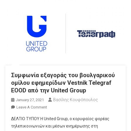
Συμφωνία εξαγοράς του βουλγαρικού
ομίλου εφημερίδων Vestnik Telegraf
EOOD από την United Group
Βασίλης Κουφόπουλος
January 27, 2021
On
Leave A Comment
Συμφωνία
ΔΕΛΤΙΟ ΤΥΠΟΥ Η United Group, ο κορυφαίος φορέας
Εξαγοράς
τηλεπικοινωνιών και μέσων ενημέρωσης στη
Του