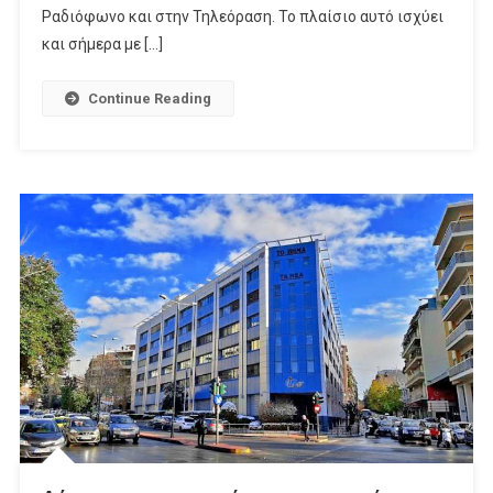
Οι
Ραδιόφωνο και στην Τηλεόραση. Το πλαίσιο αυτό ισχύει
Αγωγές
και σήμερα με […]
Επεκτάθηκαν
Σε
Continue Reading
Ραδιόφωνο
Και
TV