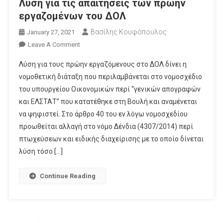
Λύση για τις απαιτήσεις των πρώην
εργαζομένων του ΔΟΛ
Βασίλης Κουφόπουλος
January 27, 2021
On
Leave A Comment
Λύση
Λύση για τους πρώην εργαζόμενους στο ΔΟΛ δίνει η
Για
νομοθετική διάταξη που περιλαμβάνεται στο νομοσχέδιο
Τις
του υπουργείου Οικονομικών περί “γενικών απογραφών
Απαιτήσεις
και ΕΛΣΤΑΤ” που κατατέθηκε στη Βουλή και αναμένεται
Των
Πρώην
να ψηφιστεί. Στο άρθρο 40 του εν λόγω νομοσχεδίου
Εργαζομένων
προωθείται αλλαγή στο νόμο Δένδια (4307/2014) περί
Του
πτωχεύσεων και ειδικής διαχείρισης με το οποίο δίνεται
ΔΟΛ
λύση τόσο […]
Continue Reading