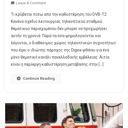
On
Leave A Comment
«Σφαγή»
Τι κρύβεται πίσω από την καθυστέρηση του DVB-T2
Για
Κανένα σχέδιο λειτουργίας τηλεοπτικού σταθμού
Ένα
θεματικού περιεχομένου δεν μπορεί να προχωρήσει
Θεματικό
αυτήν τη χρονιά. Παρά τα όσα φημολογούνται και
Κανάλι
Πανελλαδικής
λέγονται, ο διαθέσιμος χώρος τηλεοπτικών συχνοτήτων
Εμβέλειας!
που έχει ο ιδιώτης πάροχος της Digea φθάνει για ένα
μόνο θεματικό κανάλι πανελλαδικής εμβέλειας. Αιτία
είναι η περίεργη καθυστέρηση μετάβασης στην […]
Continue Reading