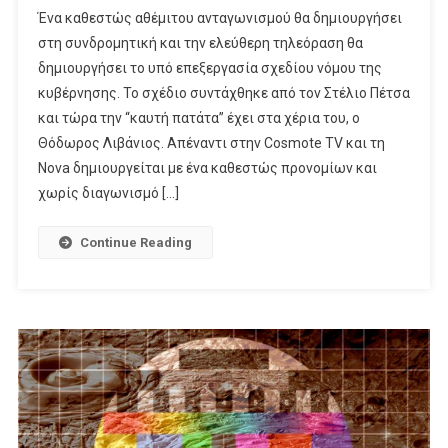
Ανταγωνισμός
Ένα καθεστώς αθέμιτου ανταγωνισμού θα δημιουργήσει
Με
στη συνδρομητική και την ελεύθερη τηλεόραση θα
Την
δημιουργήσει το υπό επεξεργασία σχεδίου νόμου της
…
κυβέρνησης. Το σχέδιο συντάχθηκε από τον Στέλιο Πέτσα
Εγγύηση
Του
και τώρα την “καυτή πατάτα” έχει στα χέρια του, ο
Ελληνικού
Θόδωρος Λιβάνιος. Απέναντι στην Cosmote TV και τη
Δημοσίου
Nova δημιουργείται με ένα καθεστώς προνομίων και
Στη
χωρίς διαγωνισμό […]
Συνδρομητική
TV
Continue Reading