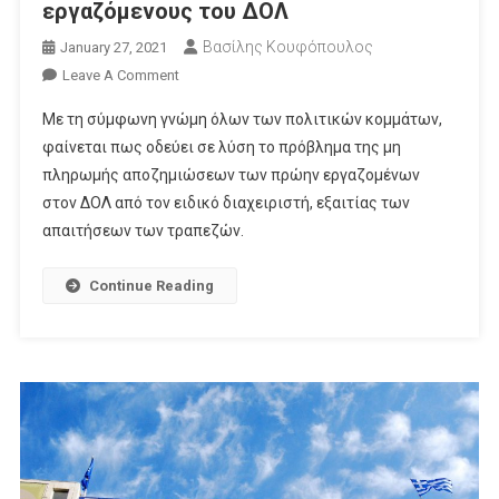
εργαζόμενους του ΔΟΛ
Βασίλης Κουφόπουλος
January 27, 2021
On
Leave A Comment
Διακομματική
Με τη σύμφωνη γνώμη όλων των πολιτικών κομμάτων,
Λύση
φαίνεται πως οδεύει σε λύση το πρόβλημα της μη
Για
πληρωμής αποζημιώσεων των πρώην εργαζομένων
Τους
στον ΔΟΛ από τον ειδικό διαχειριστή, εξαιτίας των
Πρώην
Εργαζόμενους
απαιτήσεων των τραπεζών.
Του
ΔΟΛ
Continue Reading