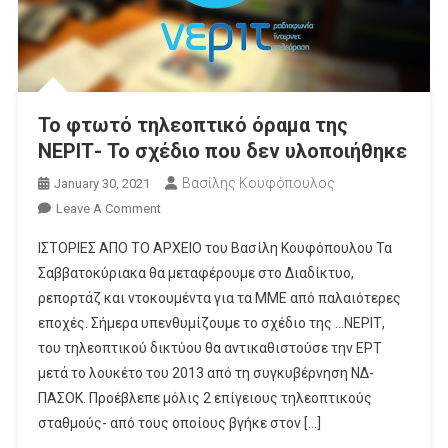
Το φτωτό τηλεοπτικό όραμα της
ΝΕΡΙΤ- Το σχέδιο που δεν υλοποιήθηκε
Βασίλης Κουφόπουλος
January 30, 2021
On
Leave A Comment
Το
ΙΣΤΟΡΙΕΣ ΑΠΟ ΤΟ ΑΡΧΕΙΟ του Βασίλη Κουφόπουλου Τα
Φτωτό
Σαββατοκύριακα θα μεταφέρουμε στο Διαδίκτυο,
Τηλεοπτικό
ρεπορτάζ και ντοκουμέντα για τα ΜΜΕ από παλαιότερες
Όραμα
εποχές. Σήμερα υπενθυμίζουμε το σχέδιο της …ΝΕΡΙΤ,
Της
ΝΕΡΙΤ-
του τηλεοπτικού δικτύου θα αντικαθιστούσε την ΕΡΤ
Το
μετά το λουκέτο του 2013 από τη συγκυβέρνηση ΝΔ-
Σχέδιο
ΠΑΣΟΚ. Προέβλεπε μόλις 2 επίγειους τηλεοπτικούς
Που
σταθμούς- από τους οποίους βγήκε στον […]
Δεν