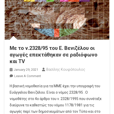
Με το ν.2328/95 του Ε. Βενιζέλου οι
αγωγές επεκτάθηκαν σε ραδιόφωνο
και TV
Βασίλης Κουφόπουλος
January 29, 2021
On
Leave A Comment
Με
Η βασική νομοθεσία για τα ΜΜΕ έχει την υπογραφή του
Το
Ευάγγελου Βενιζέλου. Είναι ο νόμος 2328/95 . Ο
Ν.2328/95
νομοθέτης στο 4ο άρθρο του ν. 2328/1995 που συνέταξε
Του
διεύρυνε το καθεστώς του νόμου 1178/1981 για τις
Ε.
Βενιζέλου
αγωγές περί των δημοσιευμάτων από τον Τύπο και στο