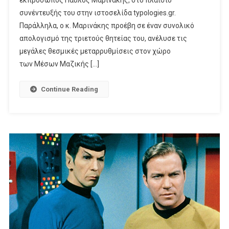
εκπρόσωπος Παύλος Μαρινάκης, στο πλαίσιο
Για
συνέντευξής του στην ιστοσελίδα typologies.gr.
Την
Παράλληλα, ο κ. Μαρινάκης προέβη σε έναν συνολικό
Αδειοδότηση
απολογισμό της τριετούς θητείας του, ανέλυσε τις
Των
μεγάλες θεσμικές μεταρρυθμίσεις στον χώρο
Ραδιοφωνικών
των Μέσων Μαζικής […]
Σταθμών
Continue Reading