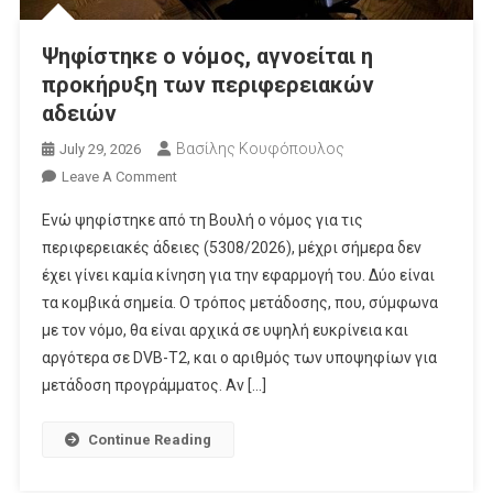
Ψηφίστηκε ο νόμος, αγνοείται η
προκήρυξη των περιφερειακών
αδειών
Βασίλης Κουφόπουλος
July 29, 2026
On
Leave A Comment
Ψηφίστηκε
Eνώ ψηφίστηκε από τη Βουλή ο νόμος για τις
Ο
περιφερειακές άδειες (5308/2026), μέχρι σήμερα δεν
Νόμος,
έχει γίνει καμία κίνηση για την εφαρμογή του. Δύο είναι
Αγνοείται
τα κομβικά σημεία. Ο τρόπος μετάδοσης, που, σύμφωνα
Η
Προκήρυξη
με τον νόμο, θα είναι αρχικά σε υψηλή ευκρίνεια και
Των
αργότερα σε DVB-T2, και ο αριθμός των υποψηφίων για
Περιφερειακών
μετάδοση προγράμματος. Αν […]
Αδειών
Continue Reading