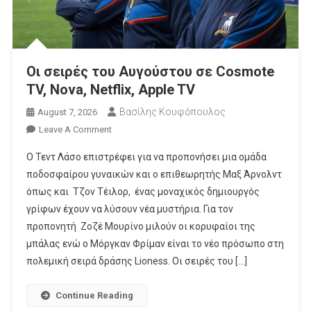
Οι σειρές του Αυγούστου σε Cosmote
TV, Nova, Netflix, Apple TV
Βασίλης Κουφόπουλος
August 7, 2026
On
Leave A Comment
Οι
Ο Τεντ Λάσο επιστρέφει για να προπονήσει μια ομάδα
Σειρές
ποδοσφαίρου γυναικών και ο επιθεωρητής Μαξ Άρνολντ
Του
όπως και Τζον Τέιλορ, ένας μοναχικός δημιουργός
Αυγούστου
γρίφων έχουν να λύσουν νέα μυστήρια. Για τον
Σε
Cosmote
προπονητή Ζοζέ Μουρίνο μιλούν οι κορυφαίοι της
TV,
μπάλας ενώ ο Μόργκαν Φρίμαν είναι το νέο πρόσωπο στη
Nova,
πολεμική σειρά δράσης Lioness. Οι σειρές του […]
Netflix,
Apple
Continue Reading
TV