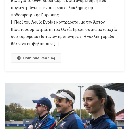
Βίλα για το UEFA Super Cup, σε μια αναμέτρηση που
συγκεντρώνει το ενδιαφέρον ολόκληρης της
ποδοσφαιρικής Ευρώπης.
Η Παρί του Λουίς Ενρίκε κοντράρεται με την Άστον
Βίλα τουσυμπατριώτη του Ουνάι Έμερι, σε μια μονομαχία
δύο κορυφαίων Ισπανών προπονητών. Η γαλλική ομάδα
θέλει να επιβεβαιώσει […]
Continue Reading