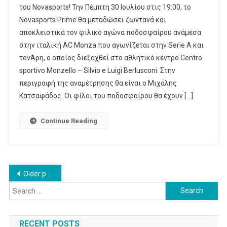
του Novasports! Την Πέμπτη 30 Ιουλίου στις 19:00, το
Αγώνας
Novasports Prime θα μεταδώσει ζωντανά και
Ποδοσφαίρου AC Monza-
αποκλειστικά τον φιλικό αγώνα ποδοσφαίρου ανάμεσα
Άρης
Στο
στην ιταλική AC Monza που αγωνίζεται στην Serie A και
«γήπεδο»
τονΆρη, ο οποίος διεξαχθεί στο αθλητικό κέντρο Centro
Του Novasports!
sportivo Monzello – Silvio e Luigi Berlusconi. Στην
περιγραφή της αναμέτρησης θα είναι ο Μιχάλης
Κατσαφάδος. Οι φίλοι του ποδοσφαίρου θα έχουν […]
Continue Reading
Posts
Older posts
Search
navigation
for:
RECENT POSTS