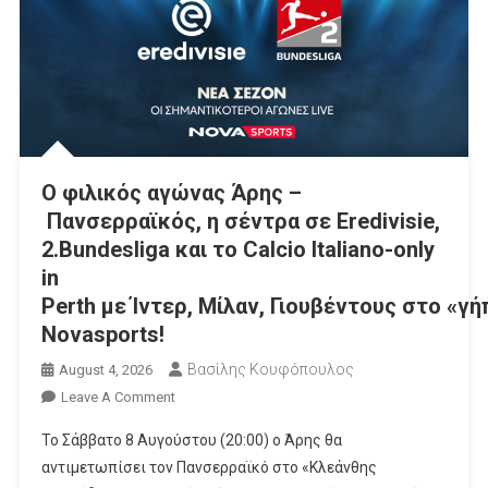
Ο φιλικός αγώνας Άρης –
Πανσερραϊκός, η σέντρα σε Eredivisie,
2.Bundesliga και το Calcio Italiano-only
in
Perth με Ίντερ, Μίλαν, Γιουβέντους στο «γ
Novasports!
Βασίλης Κουφόπουλος
August 4, 2026
On
Leave A Comment
Ο Φιλικός Αγώνας Άρης –
Το Σάββατο 8 Αυγούστου (20:00) ο Άρης θα
Πανσερραϊκός, Η
αντιμετωπίσει τον Πανσερραϊκό στο «Κλεάνθης
Σέντρα Σε Eredivisie,