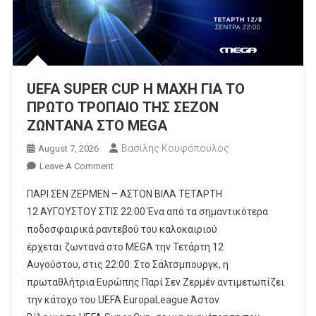
UEFA SUPER CUP Η ΜΑΧΗ ΓΙΑ ΤΟ
ΠΡΩΤΟ ΤΡΟΠΑΙΟ ΤΗΣ ΣΕΖΟΝ
ΖΩΝΤΑΝΑ ΣΤΟ MEGA
Βασίλης Κουφόπουλος
August 7, 2026
On
Leave A Comment
UEFA SUPER CUP
ΠΑΡΙ ΣΕΝ ΖΕΡΜΕΝ – ΑΣΤΟΝ ΒΙΛΑ ΤΕΤΑΡΤΗ
Η
12 ΑΥΓΟΥΣΤΟΥ ΣΤΙΣ 22:00 Ένα από τα σημαντικότερα
ΜΑΧΗ
ποδοσφαιρικά ραντεβού του καλοκαιριού
ΓΙΑ ΤΟ
έρχεται ζωντανά στο MEGA την Τετάρτη 12
ΠΡΩΤΟ ΤΡΟΠΑΙΟ ΤΗΣ
ΣΕΖΟΝ
Αυγούστου, στις 22:00. Στο Σάλτσμπουργκ, η
ΖΩΝΤΑΝΑ ΣΤΟ MEGA
πρωταθλήτρια Ευρώπης Παρί Σεν Ζερμέν αντιμετωπίζει
την κάτοχο του UEFA EuropaLeague Άστον