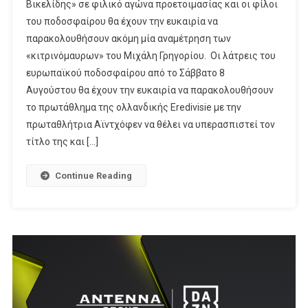
Βικελίδης» σε φιλικό αγώνα προετοιμασίας και οι φίλοι
2.Bundesliga Και Το
του ποδοσφαίρου θα έχουν την ευκαιρία να
Calcio
Italiano-
παρακολουθήσουν ακόμη μία αναμέτρηση των
Only
«κιτρινόμαυρων» του Μιχάλη Γρηγορίου. Οι λάτρεις του
In
ευρωπαϊκού ποδοσφαίρου από το Σάββατο 8
Perth Με Ίντερ, Μίλαν, Γιουβέντους Στο «γήπεδο
Αυγούστου θα έχουν την ευκαιρία να παρακολουθήσουν
Novasports!
το πρωτάθλημα της ολλανδικής Eredivisie με την
πρωταθλήτρια Αϊντχόφεν να θέλει να υπερασπιστεί τον
τίτλο της και […]
Continue Reading