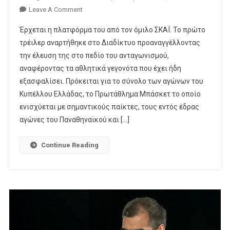
On
Leave A Comment
Προσεχώς
Έρχεται η πλατφόρμα του από τον όμιλο ΣΚΑΪ. Το πρώτο
…
τρέιλερ αναρτήθηκε στο Διαδίκτυο προαναγγέλλοντας
ΣΠΟΡ
την έλευση της στο πεδίο του ανταγωνισμού,
FM
αναφέροντας τα αθλητικά γεγονότα που έχει ήδη
TV
εξασφαλίσει. Πρόκειται για το σύνολο των αγώνων του
Κυπέλλου Ελλάδας, το Πρωτάθλημα Μπάσκετ το οποίο
ενισχύεται με σημαντικούς παίκτες, τους εντός έδρας
αγώνες του Παναθηναϊκού και […]
Continue Reading