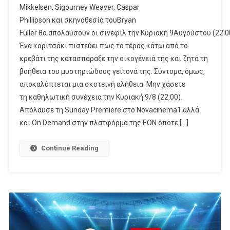
Mikkelsen, Sigourney Weaver, Caspar
Phillipson και σκηνοθεσία τουBryan
Fuller θα απολαύσουν οι σινεφίλ την Κυριακή 9Αυγούστου (22
Ένα κοριτσάκι πιστεύει πως το τέρας κάτω από το
κρεβάτι της κατασπάραξε την οικογένειά της και ζητά τη
βοήθεια του μυστηριώδους γείτονά της. Σύντομα, όμως,
αποκαλύπτεται μια σκοτεινή αλήθεια. Μην χάσετε
τη καθηλωτική συνέχεια την Κυριακή 9/8 (22:00).
Απόλαυσε τη Sunday Premiere στο Novacinema1 αλλά
και On Demand στην πλατφόρμα της ΕΟΝ όποτε […]
Continue Reading