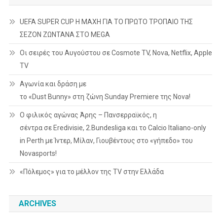
UEFA SUPER CUP Η ΜΑΧΗ ΓΙΑ ΤΟ ΠΡΩΤΟ ΤΡΟΠΑΙΟ ΤΗΣ
ΣΕΖΟΝ ΖΩΝΤΑΝΑ ΣΤΟ MEGA
Οι σειρές του Αυγούστου σε Cosmote TV, Nova, Netflix, Apple
TV
Αγωνία και δράση με
το «Dust Bunny» στη ζώνη Sunday Premiere της Nova!
Ο φιλικός αγώνας Άρης – Πανσερραϊκός, η
σέντρα σε Eredivisie, 2.Bundesliga και το Calcio Italiano-only
in Perth με Ίντερ, Μίλαν, Γιουβέντους στο «γήπεδο» του
Novasports!
«Πόλεμος» για το μέλλον της TV στην Ελλάδα
ARCHIVES