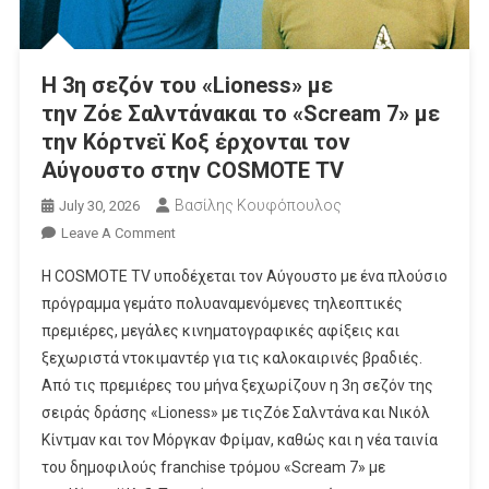
Η 3η σεζόν του «Lioness» με
την Ζόε Σαλντάνακαι το «Scream 7» με
την Κόρτνεϊ Κοξ έρχονται τον
Αύγουστο στην COSMOTE TV
Βασίλης Κουφόπουλος
July 30, 2026
On
Leave A Comment
Η 3η Σεζόν
Η COSMOTE TV υποδέχεται τον Αύγουστο με ένα πλούσιο
Του
πρόγραμμα γεμάτο πολυαναμενόμενες τηλεοπτικές
«Lioness»
πρεμιέρες, μεγάλες κινηματογραφικές αφίξεις και
Με
ξεχωριστά ντοκιμαντέρ για τις καλοκαιρινές βραδιές.
Την Ζόε Σαλντάνακαι
Το
Από τις πρεμιέρες του μήνα ξεχωρίζουν η 3η σεζόν της
«Scream 7»
σειράς δράσης «Lioness» με τιςΖόε Σαλντάνα και Νικόλ
Με
Κίντμαν και τον Μόργκαν Φρίμαν, καθώς και η νέα ταινία
Την Κόρτνεϊ Κοξ Έρχονται
του δημοφιλούς franchise τρόμου «Scream 7» με
Τον