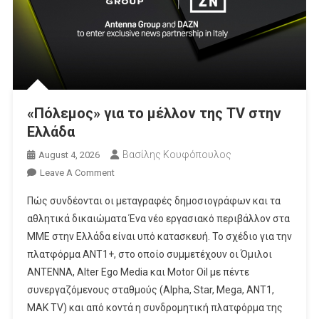
«Πόλεμος» για το μέλλον της TV στην
Ελλάδα
Βασίλης Κουφόπουλος
August 4, 2026
On
Leave A Comment
«Πόλεμος»
Πώς συνδέονται οι μεταγραφές δημοσιογράφων και τα
Για
αθλητικά δικαιώματα Ένα νέο εργασιακό περιβάλλον στα
Το
ΜΜΕ στην Ελλάδα είναι υπό κατασκευή. Το σχέδιο για την
Μέλλον
πλατφόρμα ΑΝΤ1+, στο οποίο συμμετέχουν οι Όμιλοι
Της
TV
ΑΝΤΕNNΑ, Alter Ego Media και Motor Oil με πέντε
Στην
συνεργαζόμενους σταθμούς (Alpha, Star, Mega, ANT1,
Ελλάδα
MAK TV) και από κοντά η συνδρομητική πλατφόρμα της