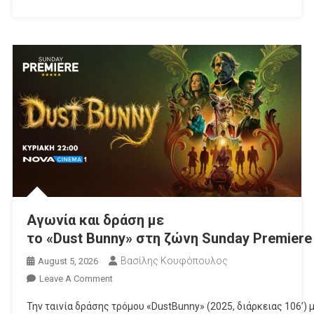
Αγωνία και δράση με
το «Dust Bunny» στη ζώνη Sunday Premiere
Βασίλης Κουφόπουλος
August 5, 2026
On
Leave A Comment
Αγωνία Και Δράση Με
Την ταινία δράσης τρόμου «DustBunny» (2025, διάρκειας 106’) 
Το «Dust Bunny» Στη Ζώνη Sunday Premiere Της 