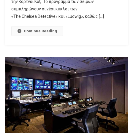
την Κόρτνεϊ Κοξ. Το πρόγραμμα των σειρών
Αύγουστο
συμπληρώνουν οι νέοι κύκλοι των
Στην COSMOTE TV
«The Chelsea Detective» και «Ludwig», καθώς […]
Continue Reading