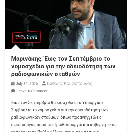
Μαρινάκης: Έως τον Σεπτέμβριο το
νομοσχέδιο για την αδειοδότηση των
ραδιοφωνικών σταθμών
Βασίλης Κουφόπουλος
July 31, 2026
On
Leave A Comment
Μαρινάκης:
Έως τον Σεπτέμβριο θα εισαχθεί στο Υπουργικό
Έως
Συμβούλιο το νομοσχέδιο για την αδειοδότηση των
Τον
ραδιοφωνικών σταθμών, όπως προανήγγειλε ο
Σεπτέμβριο
υφυπουργός παρά τω Πρωθυπουργώ και κυβερνητικός
Το
Νομοσχέδιο