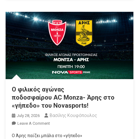
Ο φιλικός αγώνας
ποδοσφαίρου AC Monza- Άρης στο
«γήπεδο» του Novasports!
Βασίλης Κουφόπουλος
July 28, 2026
On
Leave A Comment
Ο
Ο Άρης παίζει μπάλα στο «γήπεδο»
Φιλικός