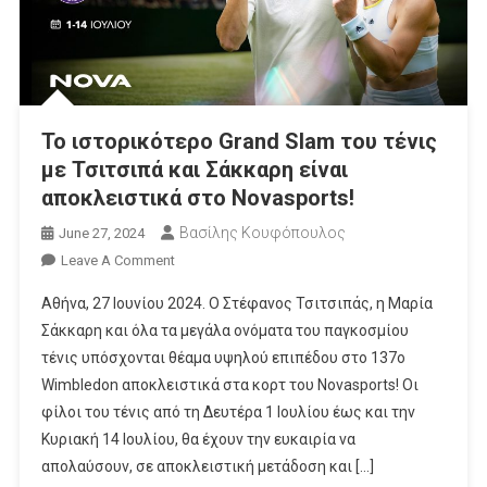
To ιστορικότερο Grand Slam του τένις
με Τσιτσιπά και Σάκκαρη είναι
αποκλειστικά στο Novasports!
Βασίλης Κουφόπουλος
June 27, 2024
On
Leave A Comment
To
Αθήνα, 27 Ιουνίου 2024. Ο Στέφανος Τσιτσιπάς, η Μαρία
Ιστορικότερο
Σάκκαρη και όλα τα μεγάλα ονόματα του παγκοσμίου
Grand
τένις υπόσχονται θέαμα υψηλού επιπέδου στο 137ο
Slam
Wimbledon αποκλειστικά στα κορτ του Novasports! Οι
Του
Τένις
φίλοι του τένις από τη Δευτέρα 1 Ιουλίου έως και την
Με
Κυριακή 14 Ιουλίου, θα έχουν την ευκαιρία να
Τσιτσιπά
απολαύσουν, σε αποκλειστική μετάδοση και […]
Και