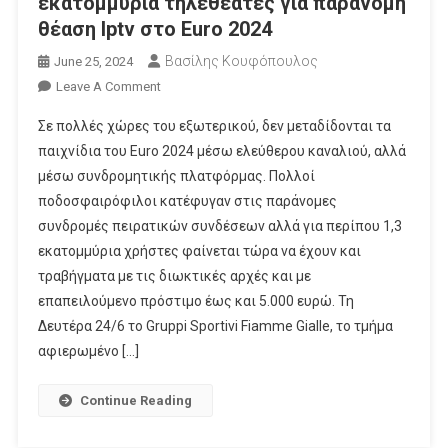
εκατομμύρια τηλεθεατές για παράνομη
θέαση Iptv στο Euro 2024
Βασίλης Κουφόπουλος
June 25, 2024
On
Leave A Comment
Blocking
Σε πολλές χώρες του εξωτερικού, δεν μεταδίδονται τα
Σε
παιχνίδια του Euro 2024 μέσω ελεύθερου καναλιού, αλλά
Τουλάχιστον
μέσω συνδρομητικής πλατφόρμας. Πολλοί
1,3
ποδοσφαιρόφιλοι κατέφυγαν στις παράνομες
Εκατομμύρια
Τηλεθεατές
συνδρομές πειρατικών συνδέσεων αλλά για περίπου 1,3
Για
εκατομμύρια χρήστες φαίνεται τώρα να έχουν και
Παράνομη
τραβήγματα με τις διωκτικές αρχές και με
Θέαση
επαπειλούμενο πρόστιμο έως και 5.000 ευρώ. Τη
Iptv
Δευτέρα 24/6 το Gruppi Sportivi Fiamme Gialle, το τμήμα
Στο
αφιερωμένο […]
Euro
2024
Continue Reading