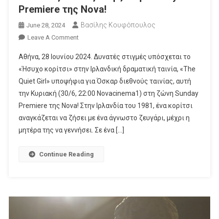
Premiere της Nova!
Βασίλης Κουφόπουλος
June 28, 2024
On
Leave A Comment
«The
Αθήνα, 28 Ιουνίου 2024. Δυνατές στιγμές υπόσχεται το
Quiet
«Ήσυχο κορίτσι» στην Ιρλανδική δραματική ταινία, «The
Girl»:
Quiet Girl» υποψήφια για Όσκαρ διεθνούς ταινίας, αυτή
H
την Κυριακή (30/6, 22:00 Novacinema1) στη ζώνη Sunday
Υποψήφια
Για
Premiere της Nova! Στην Ιρλανδία του 1981, ένα κορίτσι
Όσκαρ
αναγκάζεται να ζήσει με ένα άγνωστο ζευγάρι, μέχρι η
Διεθνούς
μητέρα της να γεννήσει. Σε ένα […]
Ταινίας
Στη
Continue Reading
Ζώνη
Sunday
Premiere
Της
Nova!