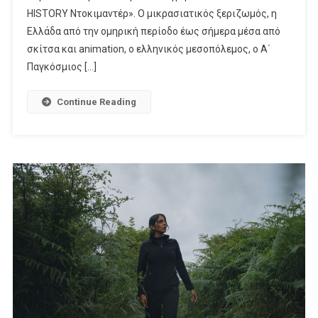
HISTORY
HISTORY Ντοκιμαντέρ». Ο μικρασιατικός ξεριζωμός, η
Ντοκιμαντέρ»
Ελλάδα από την ομηρική περίοδο έως σήμερα μέσα από
σκίτσα και animation, ο ελληνικός μεσοπόλεμος, ο Α΄
Παγκόσμιος […]
Continue Reading