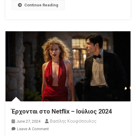
Και
Continue Reading
Η
4η
Σεζόν
Του
«Snowpiercer»
Έρχονται
Σε
Α’
Τηλεοπτική
Προβολή
Έρχονται στο Netflix – Ιούλιος 2024
Βασίλης Κουφόπουλος
June 27, 2024
On
Leave A Comment
Έρχονται