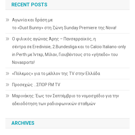
RECENT POSTS
Αγωνία και δράση με
το «Dust Bunny» στη ζώνη Sunday Premiere της Nova!
Ο φιλικός αγώνας Άρης – Πανσερραϊκός, η
σέντρα σε Eredivisie, 2.Bundesliga και το Calcio Italiano-only
in Perth με Ίντερ, Μίλαν, Γιουβέντους στο «γήπεδο» του
Novasports!
«Πόλεμος» για το μέλλον της TV στην Ελλάδα
Προσεχώς …ΣΠΟΡ FM TV
Μαρινάκης: Έως τον Σεπτέμβριο το νομοσχέδιο για την
αδειοδότηση των ραδιοφωνικών σταθμών
ARCHIVES