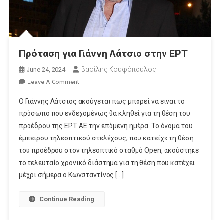
Πρόταση για Γιάννη Λάτσιο στην ΕΡΤ
Βασίλης Κουφόπουλος
June 24, 2024
On
Leave A Comment
Πρόταση
Ο Γιάννης Λάτσιος ακούγεται πως μπορεί να είναι το
Για
πρόσωπο που ενδεχομένως θα κληθεί για τη θέση του
Γιάννη
προέδρου της ΕΡΤ ΑΕ την επόμενη ημέρα. Το όνομα του
Λάτσιο
έμπειρου τηλεοπτικού στελέχους, που κατείχε τη θέση
Στην
ΕΡΤ
του προέδρου στον τηλεοπτικό σταθμό Open, ακούστηκε
το τελευταίο χρονικό διάστημα για τη θέση που κατέχει
μέχρι σήμερα ο Κωνσταντίνος […]
Continue Reading