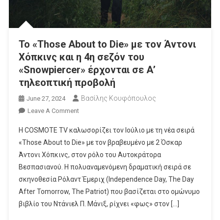
To «Those About to Die» με τον Άντονι
Χόπκινς και η 4η σεζόν του
«Snowpiercer» έρχονται σε Α’
τηλεοπτική προβολή
Βασίλης Κουφόπουλος
June 27, 2024
On
Leave A Comment
To
Η COSMOTE TV καλωσορίζει τον Ιούλιο με τη νέα σειρά
«Those
«Those About to Die» με τον βραβευμένο με 2 Όσκαρ
About
Άντονι Χόπκινς, στον ρόλο του Αυτοκράτορα
To
Βεσπασιανού. Η πολυαναμενόμενη δραματική σειρά σε
Die»
Με
σκηνοθεσία Ρόλαντ Έμεριχ (Independence Day, The Day
Τον
After Tomorrow, The Patriot) που βασίζεται στο ομώνυμο
Άντονι
βιβλίο του Ντάνιελ Π. Μάνιξ, ρίχνει «φως» στον […]
Χόπκινς