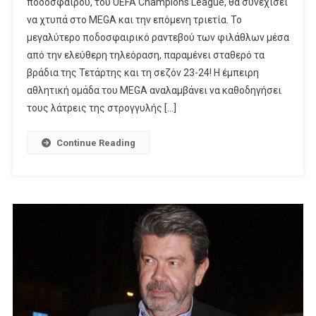
ποδοσφαίρου, του UEFA Champions League, θα συνεχίσει
Ποδοσφαιρικό
να χτυπά στο MEGA και την επόμενη τριετία. Το
Ραντεβού
μεγαλύτερο ποδοσφαιρικό ραντεβού των φιλάθλων μέσα
Των
Φιλάθλων
από την ελεύθερη τηλεόραση, παραμένει σταθερό τα
βράδια της Τετάρτης και τη σεζόν 23-24! Η έμπειρη
αθλητική ομάδα του MEGA αναλαμβάνει να καθοδηγήσει
τους λάτρεις της στρογγυλής […]
Continue Reading