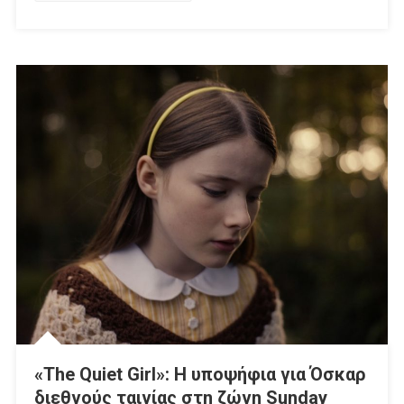
«The Quiet Girl»: H υποψήφια για Όσκαρ
διεθνούς ταινίας στη ζώνη Sunday