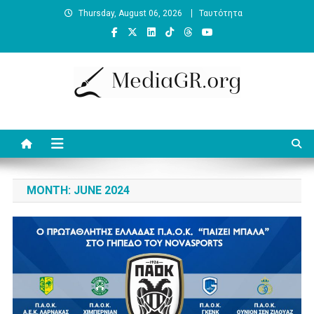
Skip
Thursday, August 06, 2026
Ταυτότητα
to
content
MediaGR.org
Ειδήσεις και αναλύσεις για την ψηφιακή επικοινωνία. Γράφει ο
Βασίλης Κουφόπουλος
MONTH:
JUNE 2024