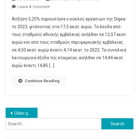
On
Leave A Comment
Διπλασίασε
Αύξηση 5,25% παρουσίασε ο κύκλος εργασιών της Digea
Τα
το 2023, φτάνοντας στα 17,5 εκατ. ευρώ. Τα έσοδα από
Κέρδη
τους σταθμούς εθνικής εμβέλειας ανήλθαν σε 12,57 εκατ.
Της
ευρώ και από τους σταθμούς περιφερειακής εμβέλειας
Η
Digea
σε 4,50 εκατ. ευρώ έναντι 4,14 εκατ. το 2022. Τα συνολικά
Το
λειτουργικά έξοδα της εταιρείας ανήλθαν σε 14,44 εκατ.
2023
ευρώ έναντι 14,85 […]
Continue Reading
Posts
Older posts
Search
navigation
for: