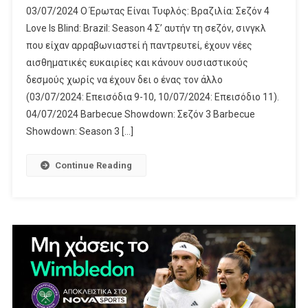
03/07/2024 Ο Έρωτας Είναι Τυφλός: Βραζιλία: Σεζόν 4
Στο
Love Is Blind: Brazil: Season 4 Σ’ αυτήν τη σεζόν, σινγκλ
Netflix
που είχαν αρραβωνιαστεί ή παντρευτεί, έχουν νέες
–
αισθηματικές ευκαιρίες και κάνουν ουσιαστικούς
Ιούλιος
2024
δεσμούς χωρίς να έχουν δει ο ένας τον άλλο
(03/07/2024: Επεισόδια 9-10, 10/07/2024: Επεισόδιο 11).
04/07/2024 Barbecue Showdown: Σεζόν 3 Barbecue
Showdown: Season 3 […]
Continue Reading