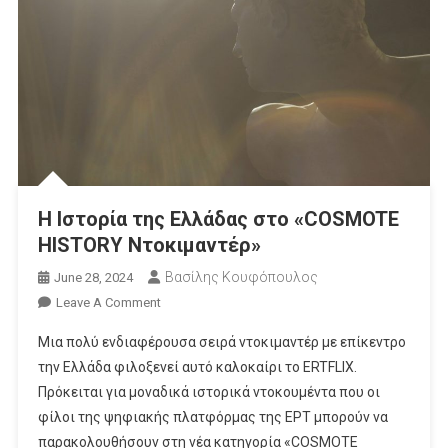
Η Ιστορία της Ελλάδας στο «COSMOTE
HISTORY Ντοκιμαντέρ»
Βασίλης Κουφόπουλος
June 28, 2024
On
Leave A Comment
Η
Μια πολύ ενδιαφέρουσα σειρά ντοκιμαντέρ με επίκεντρο
Ιστορία
την Ελλάδα φιλοξενεί αυτό καλοκαίρι το ERTFLIX.
Της
Πρόκειται για μοναδικά ιστορικά ντοκουμέντα που οι
Ελλάδας
φίλοι της ψηφιακής πλατφόρμας της ΕΡΤ μπορούν να
Στο
«COSMOTE
παρακολουθήσουν στη νέα κατηγορία «COSMOTE