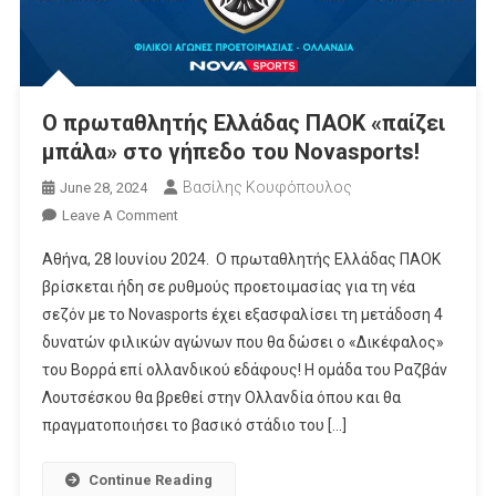
O πρωταθλητής Ελλάδας ΠΑΟΚ «παίζει
μπάλα» στο γήπεδο του Novasports!
Βασίλης Κουφόπουλος
June 28, 2024
On
Leave A Comment
O
Αθήνα, 28 Ιουνίου 2024. Ο πρωταθλητής Ελλάδας ΠΑΟΚ
Πρωταθλητής
βρίσκεται ήδη σε ρυθμούς προετοιμασίας για τη νέα
Ελλάδας
σεζόν με το Novasports έχει εξασφαλίσει τη μετάδοση 4
ΠΑΟΚ
δυνατών φιλικών αγώνων που θα δώσει ο «Δικέφαλος»
«παίζει
Μπάλα»
του Βορρά επί ολλανδικού εδάφους! Η ομάδα του Ραζβάν
Στο
Λουτσέσκου θα βρεθεί στην Ολλανδία όπου και θα
Γήπεδο
πραγματοποιήσει το βασικό στάδιο του […]
Του
Novasports!
Continue Reading