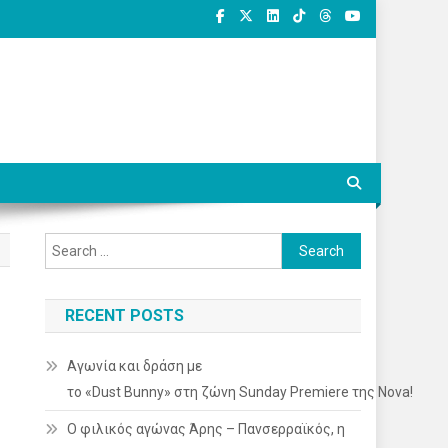
Search
for:
RECENT POSTS
Αγωνία και δράση με
το «Dust Bunny» στη ζώνη Sunday Premiere της Nova!
Ο φιλικός αγώνας Άρης – Πανσερραϊκός, η