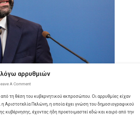
 λόγω αρρυθμιών
On
Leave A Comment
Αλλαγή
η από τη θέση του κυβερνητικού εκπροσώπου. Οι αρρυθμίες είχαν
Κυβερνητικού
ι η Αριστοτελία Πελώνη, η οποία έχει γνώση του δημοσιογραφικού
Εκπροσώπου
ης κυβέρνησης, έχοντας ήδη προετοιμαστεί εδώ και καιρό από την
Λόγω
Αρρυθμιών