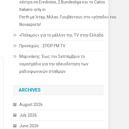
σέντρα σε Eredivisie, 2.Bundesliga και το Calcio
Italiano-only in
Perth με Ίντερ, Μίλαν, Γιουβέντους στο «γήπεδο» του
Novasports!
«Πόλεμος» για το μέλλον της TV στην Ελλάδα
Προσεχώς …ΣΠΟΡ FM TV
Μαρινάκης: Έως τον Σεπτέμβριο το
νομοσχέδιο για την αδειοδότηση των
ραδιοφωνικών σταθμών
ARCHIVES
August 2026
July 2026
June 2026