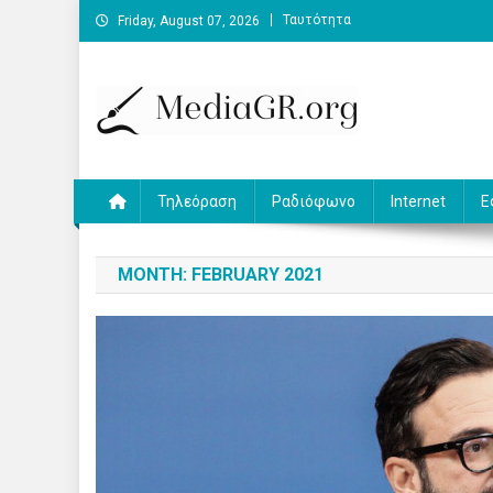
Skip
Ταυτότητα
Friday, August 07, 2026
to
content
MediaGR.org
Ειδήσεις και αναλύσεις για την ψηφιακή επικοινωνία.
Τηλεόραση
Ραδιόφωνο
Internet
Ε
MONTH:
FEBRUARY 2021