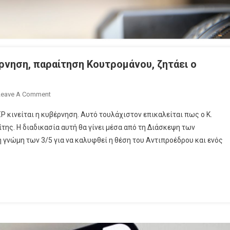
ρνηση, παραίτηση Κουτρομάνου, ζητάει ο
On
Leave A Comment
Δύο
 κινείται η κυβέρνηση. Αυτό τουλάχιστον επικαλείται πως ο Κ.
Νέα
ης. Η διαδικασία αυτή θα γίνει μέσα από τη Διάσκεψη των
Μέλη
γνώμη των 3/5 για να καλυφθεί η θέση του Αντιπροέδρου και ενός
Στο
ΕΣΡ
Από
Την
Κυβέρνηση,
Παραίτηση
Κουτρομάνου,
Ζητάει