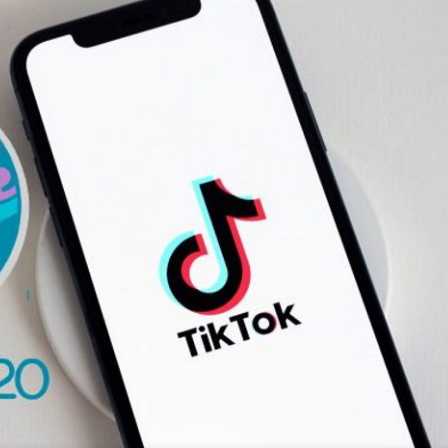
Ο
Πρόεδρος
Του
ΣΥΡΙΖΑ