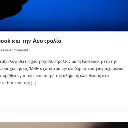
ook και την Αυστραλία
On
Leave A Comment
Περίπλοκη
 αξιολογηθεί η σχέση της Αυστραλίας με τη Facebook, μετά την
Η
ές επιχειρήσεις/ΜΜΕ σχετικά με την αναδημοσίευση περιεχομένου
Κατάσταση
τυρήθηκε για τον περιορισμό της πλήρους ελευθερίας στο
Με
 επίσπευση της […]
Το
Facebook
Και
Την
Αυστραλία