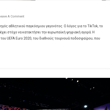
On
Leave A Comment
Χορηγός
γός αθλητικού παγκόσμιου γεγονότος. Ο λόγος για το TikTok, το
Το
έχει στόχο να κατακτήσει την ευρωπαϊκή ψηφιακή αγορά. Η
TikTok
του UEFA Euro 2020, του διεθνούς τουρνουά ποδοσφαίρου, που
Στο
Euro2020