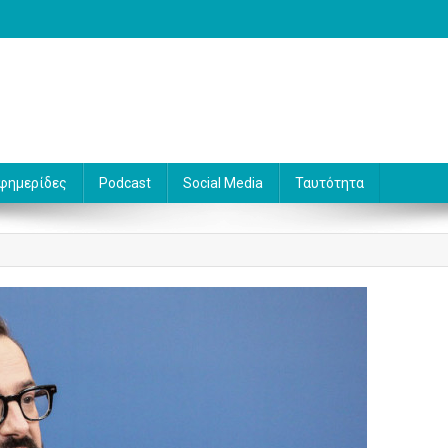
 Γράφει ο Βασίλης Κουφόπουλος
φημερίδες
Podcast
Social Media
Ταυτότητα