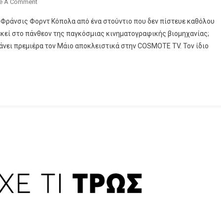
On
e A Comment
The
Φράνσις Φορντ Κόπολα από ένα στούντιο που δεν πίστευε καθόλου
Offer:
εκεί στο πάνθεον της παγκόσμιας κινηματογραφικής βιομηχανίας;
Η
 κάνει πρεμιέρα τον Μάιο αποκλειστικά στην COSMOTE TV. Τον ίδιο
Ιστορία
Πίσω
Από
Τη
Δημιουργία
Του
«Νονού»
Έρχεται
Στην
COSMOTE
TV