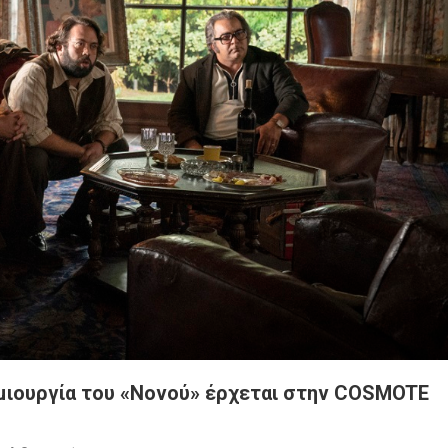
δημιουργία του «Νονού» έρχεται στην COSMOTE