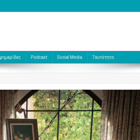
 Γράφει ο Βασίλης Κουφόπουλος
φημερίδες
Podcast
Social Media
Ταυτότητα