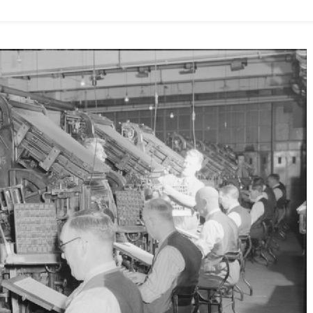
Βλάπτουν
Την
Ενημέρωσή
Σου