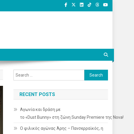
Search
for:
RECENT POSTS
Αγωνία και δράση με
το «Dust Bunny» στη ζώνη Sunday Premiere της Nova!
Ο φιλικός αγώνας Άρης – Πανσερραϊκός, η