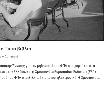
σε Τύπο βιβλία
On
e A Comment
Πιέσεις
ωπαϊκής Ένωσης για τον μηδενισμό του ΦΠΑ στο χαρτί και στα
Για
 και στην Ελλάδα, και η Ομοσπονδία Ευρωπαίων Εκδοτών (FEP)
Το
σμό του ΦΠΑ στο βιβλίο, έντυπο και ηλεκτρονικό. Η Ομοσπονδία,
Μηδενισμό
Του
ΦΠΑ
Σε
Τύπο
Βιβλία