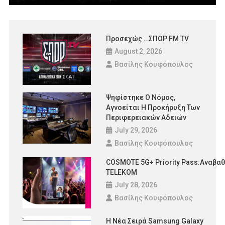
Προσεχώς …ΣΠΟΡ FM TV
August 2, 2026
Βασίλης Κουφόπουλος
Ψηφίστηκε Ο Νόμος,
Αγνοείται Η Προκήρυξη Των
Περιφερειακών Αδειών
July 29, 2026
Βασίλης Κουφόπουλος
COSMOTE 5G+ Priority Pass:Αναβα
TELEKOM
July 28, 2026
Βασίλης Κουφόπουλος
Η Νέα Σειρά Samsung Galaxy