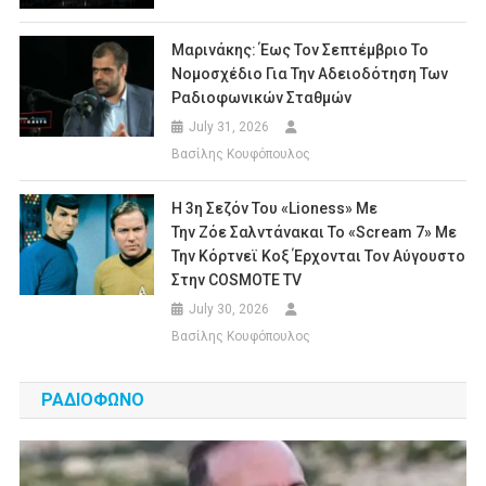
Μαρινάκης: Έως Τον Σεπτέμβριο Το
Νομοσχέδιο Για Την Αδειοδότηση Των
Ραδιοφωνικών Σταθμών
July 31, 2026
Βασίλης Κουφόπουλος
Η 3η Σεζόν Του «Lioness» Με
Την Ζόε Σαλντάνακαι Το «Scream 7» Με
Την Κόρτνεϊ Κοξ Έρχονται Τον Αύγουστο
Στην COSMOTE TV
July 30, 2026
Βασίλης Κουφόπουλος
ΡΑΔΙΟΦΩΝΟ