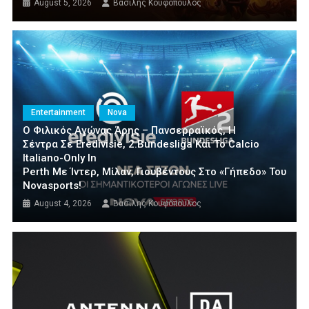
August 5, 2026
Βασίλης Κουφόπουλος
Entertainment
Nova
Ο Φιλικός Αγώνας Άρης – Πανσερραϊκός, Η
Σέντρα Σε Eredivisie, 2.Bundesliga Και Το Calcio
Italiano-Only In
Perth Με Ίντερ, Μίλαν, Γιουβέντους Στο «γήπεδο» Του
Novasports!
August 4, 2026
Βασίλης Κουφόπουλος