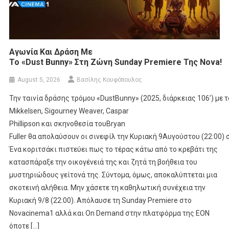
Αγωνία Και Δράση Με
Το «Dust Bunny» Στη Ζώνη Sunday Premiere Της Nova!
August 5, 2026
Βασίλης Κουφόπουλος
Την ταινία δράσης τρόμου «DustBunny» (2025, διάρκειας 106’) με 
Mikkelsen, Sigourney Weaver, Caspar
Phillipson και σκηνοθεσία τουBryan
Fuller θα απολαύσουν οι σινεφίλ την Κυριακή 9Αυγούστου (22:00
Ένα κοριτσάκι πιστεύει πως το τέρας κάτω από το κρεβάτι της
κατασπάραξε την οικογένειά της και ζητά τη βοήθεια του
μυστηριώδους γείτονά της. Σύντομα, όμως, αποκαλύπτεται μια
σκοτεινή αλήθεια. Μην χάσετε τη καθηλωτική συνέχεια την
Κυριακή 9/8 (22:00). Απόλαυσε τη Sunday Premiere στο
Novacinema1 αλλά και On Demand στην πλατφόρμα της ΕΟΝ
όποτε […]