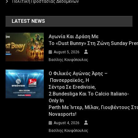
Πολιτική Προστασίας Δεδομένων
LATEST NEWS
Αγωνία Και Δράση Με
Το «Dust Bunny» Στη Ζώνη Sunday Pre
August 5, 2026
Βασίλης Κουφόπουλος
Ο Φιλικός Αγώνας Άρης –
Πανσερραϊκός, Η
Σέντρα Σε Eredivisie,
2.Bundesliga Και Το Calcio Italiano-
Only In
Perth Με Ίντερ, Μίλαν, Γιουβέντους Σ
Novasports!
August 4, 2026
Βασίλης Κουφόπουλος