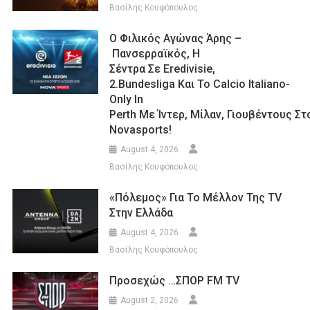
Βασίλης Κουφόπουλος
Ο Φιλικός Αγώνας Άρης –
Πανσερραϊκός, Η
Σέντρα Σε Eredivisie,
2.Bundesliga Και Το Calcio Italiano-
Only In
Perth Με Ίντερ, Μίλαν, Γιουβέντους Σ
Novasports!
August 4, 2026
Βασίλης Κουφόπουλος
«Πόλεμος» Για Το Μέλλον Της TV
Στην Ελλάδα
August 4, 2026
Βασίλης Κουφόπουλος
Προσεχώς …ΣΠΟΡ FM TV
August 2, 2026