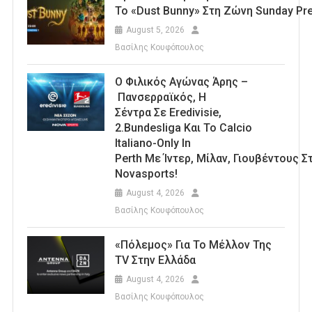
Το «Dust Bunny» Στη Ζώνη Sunday Pr
August 5, 2026
Βασίλης Κουφόπουλος
Ο Φιλικός Αγώνας Άρης –
Πανσερραϊκός, Η
Σέντρα Σε Eredivisie,
2.Bundesliga Και Το Calcio
Italiano-Only In
Perth Με Ίντερ, Μίλαν, Γιουβέντους 
Novasports!
August 4, 2026
Βασίλης Κουφόπουλος
«Πόλεμος» Για Το Μέλλον Της
TV Στην Ελλάδα
August 4, 2026
Βασίλης Κουφόπουλος