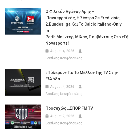
Ο Φιλικός Αγώνας Άρης –
Πανσερραϊκός, Η Σέντρα Σε Eredivisie,
2.Bundesliga Και Το Calcio Italiano-Only
In
Perth Με Ίντερ, Μίλαν, Γιουβέντους Στο «γ
Novasports!
August 4, 2026
Βασίλης Κουφόπουλος
«Πόλεμος» Για Το Μέλλον Της TV Στην
Ελλάδα
August 4, 2026
Βασίλης Κουφόπουλος
Προσεχώς …ΣΠΟΡ FM TV
August 2, 2026
Βασίλης Κουφόπουλος