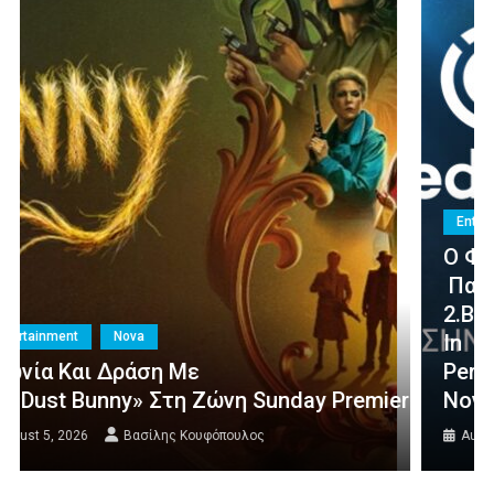
Entertainment
Nova
Ο Φιλικός Αγώνας Άρης –
Πανσερραϊκός, Η Σέντρα Σε Eredivisie,
2.Bundesliga Και Το Calcio Italiano-Only
In
Perth Με Ίντερ, Μίλαν, Γιουβέντους Στο «γ
re Της Nova!
Novasports!
August 4, 2026
Βασίλης Κουφόπουλος