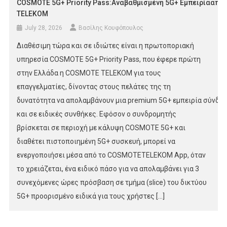
COSMOTE 5G+ Priority Pass:Αναβαθμισμένη 5G+ Εμπειρίααπο
TELEKOM
July 28, 2026
Βασίλης Κουφόπουλος
Διαθέσιμη τώρα και σε ιδιώτες είναι η πρωτοποριακή
υπηρεσία COSMOTE 5G+ Priority Pass, που έφερε πρώτη
στην Ελλάδα η COSMOTE TELEKOM για τους
επαγγελματίες, δίνοντας στους πελάτες της τη
δυνατότητα να απολαμβάνουν μια premium 5G+ εμπειρία σύνδεσ
και σε ειδικές συνθήκες. Εφόσον ο συνδρομητής
βρίσκεται σε περιοχή με κάλυψη COSMOTE 5G+ και
διαθέτει πιστοποιημένη 5G+ συσκευή, μπορεί να
ενεργοποιήσει μέσα από το COSMOTETELEKOM App, όταν
το χρειάζεται, ένα ειδικό πάσο για να απολαμβάνει για 3
συνεχόμενες ώρες πρόσβαση σε τμήμα (slice) του δικτύου
5G+ προορισμένο ειδικά για τους χρήστες […]