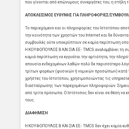
που γίνονται από επώνυμους συνεργάτες του, η στήλη 
ΑΠΟΚΛΕΙΣΜΟΣ ΕΥΘΥΝΗΣ ΓΙΑ ΠΛΗΡΟΦΟΡΙΕΣ/ΣΥΜΒΟΥΛ
Το περιεχόμενο και οι πληροφορίες του Ιστοτόπου απο
την κοινότητα των χρηστών του Internet και δε δύναν
συμβουλές ούτε υποκρύπτουν σε καμία περίπτωση οποι
Η ΚΟΥΦΟΠΟΥΛΟΣ Β ΚΑΙ ΣΙΑ ΕΕ- TMCS.αναλαμβάνει τη συλ
καμιά περίπτωση να εγγυάται την αρτιότητα, την πληρότ
απουσία ενδεχομένων λαθών πολύ δε περισσότερο λόγω
τρίτων φορέων (φυσικών ή νομικών προσώπων) κατά τ
χρήστες του Ιστοτόπου, χρησιμοποιώντας τις υπηρεσίε
διασταύρωσης των παρεχομένων πληροφοριών. Σημειωτ
από τρίτα πρόσωπα. Ο Ιστότοπος δεν είναι σε θέση να ε
τους.
ΔΙΑΦΗΜΙΣΗ
Η ΚΟΥΦΟΠΟΥΛΟΣ Β ΚΑΙ ΣΙΑ ΕΕ- TMCS δεν έχει καμία ευθ