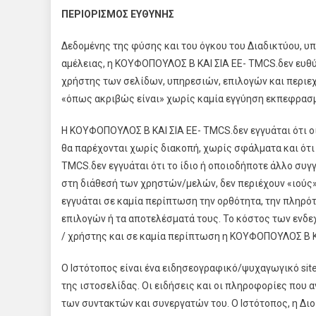
ΠΕΡΙΟΡΙΣΜΟΣ ΕΥΘΥΝΗΣ
Δεδομένης της φύσης και του όγκου του Διαδικτύου, 
αμέλειας, η ΚΟΥΦΟΠΟΥΛΟΣ Β ΚΑΙ ΣΙΑ ΕΕ- TMCS.δεν ευθύ
χρήστης των σελίδων, υπηρεσιών, επιλογών και περιεχ
«όπως ακριβώς είναι» χωρίς καμία εγγύηση εκπεφρασμ
Η ΚΟΥΦΟΠΟΥΛΟΣ Β ΚΑΙ ΣΙΑ ΕΕ- TMCS.δεν εγγυάται ότι οι 
θα παρέχονται χωρίς διακοπή, χωρίς σφάλματα και ότι
TMCS.δεν εγγυάται ότι το ίδιο ή οποιοδήποτε άλλο συγγ
στη διάθεσή των χρηστών/μελών, δεν περιέχουν «ιούς»
εγγυάται σε καμία περίπτωση την ορθότητα, την πληρό
επιλογών ή τα αποτελέσματά τους. Το κόστος των ενδ
/ χρήστης και σε καμία περίπτωση η ΚΟΥΦΟΠΟΥΛΟΣ Β Κ
Ο Ιστότοπος είναι ένα ειδησεογραφικό/ψυχαγωγικό sit
της ιστοσελίδας. Οι ειδήσεις και οι πληροφορίες που
των συντακτών και συνεργατών του. Ο Ιστότοπος, η Διο