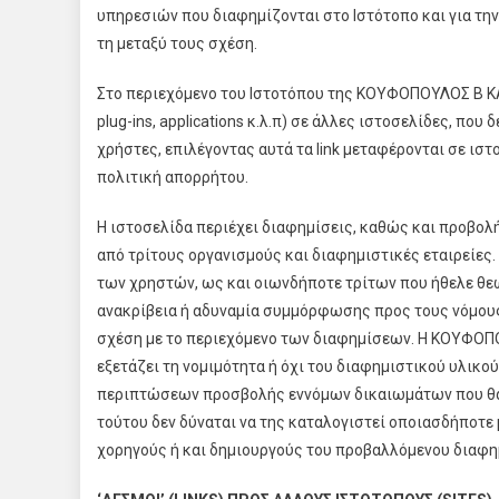
υπηρεσιών που διαφημίζονται στο Ιστότοπο και για τη
τη μεταξύ τους σχέση.
Στο περιεχόμενο του Ιστοτόπου της ΚΟΥΦΟΠΟΥΛΟΣ Β ΚΑΙ 
plug-ins, applications κ.λ.π) σε άλλες ιστοσελίδες, πο
χρήστες, επιλέγοντας αυτά τα link μεταφέρονται σε ισ
πολιτική απορρήτου.
Η ιστοσελίδα περιέχει διαφημίσεις, καθώς και προβολ
από τρίτους οργανισμούς και διαφημιστικές εταιρείες
των χρηστών, ως και οιωνδήποτε τρίτων που ήθελε θεω
ανακρίβεια ή αδυναμία συμμόρφωσης προς τους νόμου
σχέση με το περιεχόμενο των διαφημίσεων. Η ΚΟΥΦΟΠΟΥ
εξετάζει τη νομιμότητα ή όχι του διαφημιστικού υλικ
περιπτώσεων προσβολής εννόμων δικαιωμάτων που θα γ
τούτου δεν δύναται να της καταλογιστεί οποιασδήποτε
χορηγούς ή και δημιουργούς του προβαλλόμενου διαφη