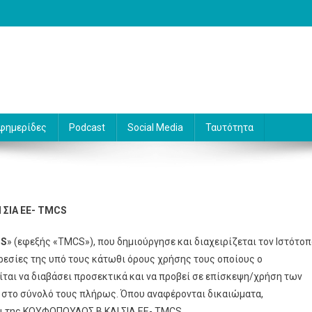
 Γράφει ο Βασίλης Κουφόπουλος
φημερίδες
Podcast
Social Media
Ταυτότητα
ΣΙΑ ΕΕ-
TMCS
S
» (εφεξής «TMCS»), που δημιούργησε και διαχειρίζεται τον Ιστότο
ηρεσίες της υπό τους κάτωθι όρους χρήσης τους οποίους ο
ται να διαβάσει προσεκτικά και να προβεί σε επίσκεψη/χρήση των
 στο σύνολό τους πλήρως. Όπου αναφέρονται δικαιώματα,
αι της ΚΟΥΦΟΠΟΥΛΟΣ Β ΚΑΙ ΣΙΑ ΕΕ- TMCS.