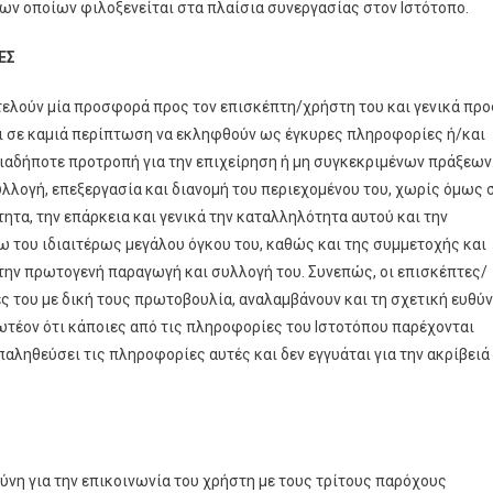
των οποίων φιλοξενείται στα πλαίσια συνεργασίας στον Ιστότοπο.
ΕΣ
τελούν μία προσφορά προς τον επισκέπτη/χρήστη του και γενικά προ
ται σε καμιά περίπτωση να εκληφθούν ως έγκυρες πληροφορίες ή/και
αδήποτε προτροπή για την επιχείρηση ή μη συγκεκριμένων πράξεων
λογή, επεξεργασία και διανομή του περιεχομένου του, χωρίς όμως 
ητα, την επάρκεια και γενικά την καταλληλότητα αυτού και την
 του ιδιαιτέρως μεγάλου όγκου του, καθώς και της συμμετοχής και
ην πρωτογενή παραγωγή και συλλογή του. Συνεπώς, οι επισκέπτες/
ς του με δική τους πρωτοβουλία, αναλαμβάνουν και τη σχετική ευθύ
έον ότι κάποιες από τις πληροφορίες του Ιστοτόπου παρέχονται
παληθεύσει τις πληροφορίες αυτές και δεν εγγυάται για την ακρίβειά
ύνη για την επικοινωνία του χρήστη με τους τρίτους παρόχους