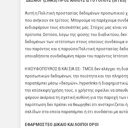
‘ΔΕΣΜΟΙ’ (LINKS) ΠΡΟΣ ΑΛΛΟΥΣ ΙΣΤΟΤΟΠΟΥΣ (SITES)
Αυτή η Πολιτική προστασίας δεδομένων προσωπικού χαρ
που ανήκουν σε τρίτους. Μπορούμε να παρέχουμε συνδέ
ενδιαφέρουν τους επισκέπτες μας. Στόχος μας είναι ν
πρότυπα. Ωστόσο, λόγω της φύσης του διαδικτύου, δε
δεδομένων των ιστότοπων στους οποίους συνδέουμε ού
του παρόντος και η παρούσα Πολιτική προστασίας δεδ
οποιαδήποτε συνδεδεμένη πέραν του παρόντος Ιστότοπ
Η ΚΟΥΦΟΠΟΥΛΟΣ Β ΚΑΙ ΣΙΑ ΕΕ- TMCS.δεν ελέγχει τη δια
προσωπικών δεδομένων, την ποιότητα και την πληρότη
παραπέμπει μέσω «δεσμών», hyperlinks ή διαφημιστικ
την επίσκεψη/χρήση τους, ο χρήστης οφείλει να απευθυν
φέρουν ακέραια τη σχετική ευθύνη για την παροχή των
περίπτωση δεν πρέπει να θεωρηθεί ότι ενστερνίζεται ή
σελίδων στα οποία παραπέμπει ή ότι συνδέεται με αυτ
ΕΦΑΡΜΟΣΤΕΟ ΔΙΚΑΙΟ ΚΑΙ ΛΟΙΠΟΙ ΟΡΟΙ