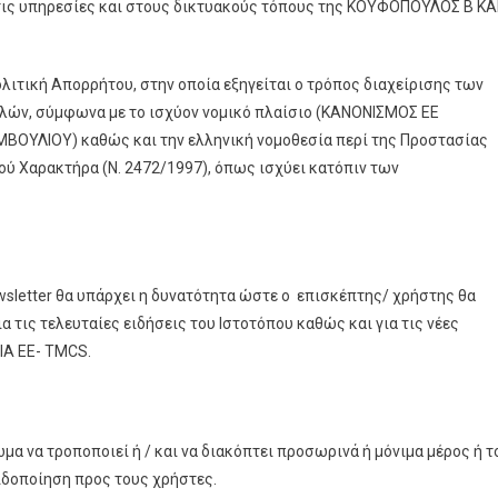
τις υπηρεσίες και στους δικτυακούς τόπους της ΚΟΥΦΟΠΟΥΛΟΣ Β ΚΑ
λιτική Απορρήτου, στην οποία εξηγείται ο τρόπος διαχείρισης των
ν, σύμφωνα με το ισχύον νομικό πλαίσιο (ΚΑΝΟΝΙΣΜΟΣ ΕΕ
ΟΥΛΙΟΥ) καθώς και την ελληνική νομοθεσία περί της Προστασίας
ύ Χαρακτήρα (Ν. 2472/1997), όπως ισχύει κατόπιν των
sletter θα υπάρχει η δυνατότητα ώστε ο επισκέπτης/ χρήστης θα
α τις τελευταίες ειδήσεις του Ιστοτόπου καθώς και για τις νέες
ΙΑ ΕΕ- TMCS.
α να τροποποιεί ή / και να διακόπτει προσωρινά ή μόνιμα μέρος ή τ
ιδοποίηση προς τους χρήστες.