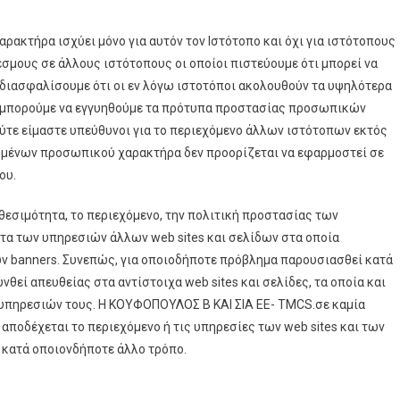
ακτήρα ισχύει μόνο για αυτόν τον Ιστότοπο και όχι για ιστότοπους
σμους σε άλλους ιστότοπους οι οποίοι πιστεύουμε ότι μπορεί να
α διασφαλίσουμε ότι οι εν λόγω ιστοτόποι ακολουθούν τα υψηλότερα
ν μπορούμε να εγγυηθούμε τα πρότυπα προστασίας προσωπικών
τε είμαστε υπεύθυνοι για το περιεχόμενο άλλων ιστότοπων εκτός
ομένων προσωπικού χαρακτήρα δεν προορίζεται να εφαρμοστεί σε
ου.
θεσιμότητα, το περιεχόμενο, την πολιτική προστασίας των
τα των υπηρεσιών άλλων web sites και σελίδων στα οποία
ών banners. Συνεπώς, για οποιοδήποτε πρόβλημα παρουσιασθεί κατά
θεί απευθείας στα αντίστοιχα web sites και σελίδες, τα οποία και
 υπηρεσιών τους. Η ΚΟΥΦΟΠΟΥΛΟΣ Β ΚΑΙ ΣΙΑ ΕΕ- TMCS.σε καμία
 αποδέχεται το περιεχόμενο ή τις υπηρεσίες των web sites και των
ά κατά οποιονδήποτε άλλο τρόπο.