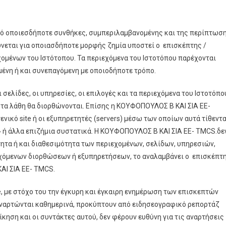
υπό οποιεσδήποτε συνθήκες, συμπεριλαμβανομένης και της περίπτωσ
νεται για οποιασδήποτε μορφής ζημία υποστεί ο επισκέπτης /
ομένων του Ιστότοπου. Τα περιεχόμενα του Ιστοτόπου παρέχονται
ένη ή και συνεπαγόμενη με οποιοδήποτε τρόπο.
σελίδες, οι υπηρεσίες, οι επιλογές και τα περιεχόμενα του Ιστοτόπο
 τα λάθη θα διορθώνονται. Επίσης η ΚΟΥΦΟΠΟΥΛΟΣ Β ΚΑΙ ΣΙΑ ΕΕ-
ενικό site ή οι εξυπηρετητές (servers) μέσω των οποίων αυτά τίθεντα
 ή άλλα επιζήμια συστατικά. Η ΚΟΥΦΟΠΟΥΛΟΣ Β ΚΑΙ ΣΙΑ ΕΕ- TMCS.δε
τητα ή και διαθεσιμότητα των περιεχομένων, σελίδων, υπηρεσιών,
εχόμενων διορθώσεων ή εξυπηρετήσεων, το αναλαμβάνει ο επισκέπτ
ΑΙ ΣΙΑ ΕΕ- TMCS.
e, με στόχο του την έγκυρη και έγκαιρη ενημέρωση των επισκεπτών
 αναρτώνται καθημερινά, προκύπτουν από ειδησεογραφικό ρεπορτάζ
ίκηση και οι συντάκτες αυτού, δεν φέρουν ευθύνη για τις αναρτήσεις