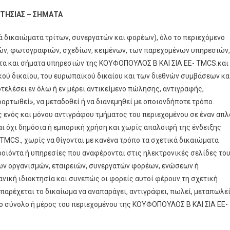
ΚΤΗΣΙΑΣ – ΣΗΜΑΤΑ
 δικαιώματα τρίτων, συνεργατών και φορέων), όλο το περιεχόμενο
ών, φωτογραφιών, σχεδίων, κειμένων, των παρεχομένων υπηρεσιών,
ατα και σήματα υπηρεσιών της ΚΟΥΦΟΠΟΥΛΟΣ Β ΚΑΙ ΣΙΑ ΕΕ- TMCS.και
ικού δικαίου, του ευρωπαϊκού δικαίου και των διεθνών συμβάσεων κα
τελέσει εν όλω ή εν μέρει αντικείμενο πώλησης, αντιγραφής,
ρτωθεί», να μεταδοθεί ή να διανεμηθεί με οποιονδήποτε τρόπο.
 ενός και μόνου αντιγράφου τμήματος του περιεχομένου σε έναν απλ
 όχι δημόσια ή εμπορική χρήση και χωρίς απαλοιφή της ένδειξης
MCS., χωρίς να θίγονται με κανένα τρόπο τα σχετικά δικαιώματα
ροϊόντα ή υπηρεσίες που αναφέρονται στις ηλεκτρονικές σελίδες το
ων οργανισμών, εταιρειών, συνεργατών φορέων, ενώσεων ή
ανική ιδιοκτησία και συνεπώς οι φορείς αυτοί φέρουν τη σχετική
 παρέχεται το δικαίωμα να αναπαράγει, αντιγράφει, πωλεί, μεταπωλε
πο σύνολο ή μέρος του περιεχομένου της ΚΟΥΦΟΠΟΥΛΟΣ Β ΚΑΙ ΣΙΑ ΕΕ-