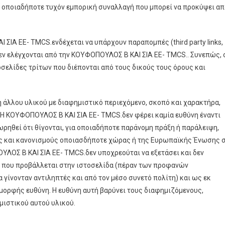
ν οποιαδήποτε τυχόν εμπορική συναλλαγή που μπορεί να προκύψει απ
ΣΙΑ ΕΕ- TMCS.ενδέχεται να υπάρχουν παραπομπές (third party links,
υ δεν ελέγχονται από την ΚΟΥΦΟΠΟΥΛΟΣ Β ΚΑΙ ΣΙΑ ΕΕ- TMCS.. Συνεπώς, 
τοσελίδες τρίτων που διέπονται από τους δικούς τους όρους και
ή άλλου υλικού με διαφημιστικό περιεχόμενο, σκοπό και χαρακτήρα,
. Η ΚΟΥΦΟΠΟΥΛΟΣ Β ΚΑΙ ΣΙΑ ΕΕ- TMCS.δεν φέρει καμία ευθύνη έναντι
ρηθεί ότι θίγονται, για οποιαδήποτε παράνομη πράξη ή παράλειψη,
ς και κανονισμούς οποιασδήποτε χώρας ή της Ευρωπαϊκής Ένωσης 
ΛΟΣ Β ΚΑΙ ΣΙΑ ΕΕ- TMCS.δεν υποχρεούται να εξετάσει και δεν
ού που προβάλλεται στην ιστοσελίδα (πέραν των προφανών
ίνονταν αντιληπτές και από τον μέσο συνετό πολίτη) και ως εκ
 μορφής ευθύνη. Η ευθύνη αυτή βαρύνει τους διαφημιζόμενους,
μιστικού αυτού υλικού.