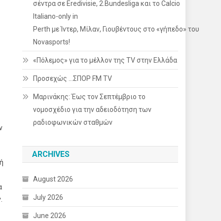
σέντρα σε Eredivisie, 2.Bundesliga και το Calcio
Italiano-only in
Perth με Ίντερ, Μίλαν, Γιουβέντους στο «γήπεδο» του
Novasports!
«Πόλεμος» για το μέλλον της TV στην Ελλάδα
Προσεχώς …ΣΠΟΡ FM TV
Μαρινάκης: Έως τον Σεπτέμβριο το
νομοσχέδιο για την αδειοδότηση των
ραδιοφωνικών σταθμών
ν
ARCHIVES
λή
August 2026
α
July 2026
.
June 2026