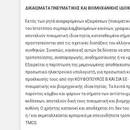
ΔΙΚΑΙΩΜΑΤΑ ΠΝΕΥΜΑΤΙΚΗΣ ΚΑΙ ΒΙΟΜΗΧΑΝΙΚΗΣ ΙΔΙΟ
Εκτός των ρητά αναφερόμενων εξαιρέσεων (πνευματικά
του Ιστοτόπου συμπεριλαμβανομένων εικόνων, γραφικ
αποτελούν πνευματική ιδιοκτησία, κατατεθειμένα σήμ
προστατεύονται από τις σχετικές διατάξεις του ελλην
συνθηκών. Συνεπώς, κανένα εξ αυτών δε δύναται να απο
τροποποίησης, αναπαραγωγής, αναδημοσίευσης ή να «φο
Εξαιρείται η περίπτωση της μεμονωμένης αποθήκευσης
προσωπικό ηλεκτρονικό υπολογιστή, για προσωπική και
προέλευσής τους από τηn ΚΟΥΦΟΠΟΥΛΟΣ Β ΚΑΙ ΣΙΑ ΕΕ- T
πνευματικής και βιομηχανικής ιδιοκτησίας. Τα λοιπά π
παρόντος κόμβου και φέρουν τα σήματα των αντίστοιχ
εκδόσεων, αποτελούν δική τους πνευματική και βιομηχ
ευθύνη. Ο χρήστης κατανοεί και αποδέχεται ότι δεν του
ή / και εκμεταλλεύεται εμπορικά με οποιονδήποτε τρό
TMCS.