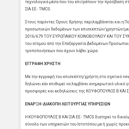
τεχνολογικά μέσα που του επιτρέπουν την πρόσβαση σ
ΣΙΑ ΕΕ- TMCS.
Στους παρόντες Όρους Χρήσης περιλαμβάνεται και η Πο
προσωπικών δεδομένων των επισκεπτών/χρηστών/μελώ
2016/679 ΤΟΥ ΕΥΡΩΠΑΙΚΟΥ ΚΟΙΝΟΒΟΥΛΙΟΥ ΚΑΙ ΤΟΥ ΣΥΜΒ
του ατόμου από την Επεξεργασία Δεδομένων Προσωπικο
τροποποιήσεων που έχουν λάβει χώρα.
ΕΓΓΡΑΦΗ ΧΡΗΣΤΗ
Με την έγγραφή του επισκέπτη/χρήστη στο σχετικό new
δηλώνει εάν επιθυμεί να λαμβάνει ενημερωτικό υλικό γι
προσφορές και εκδηλώσεις της ΚΟΥΦΟΠΟΥΛΟΣ Β ΚΑΙ Σ
ΕΝΑΡΞΗ-ΔΙΑΚΟΠΗ ΛΕΙTΟΥΡΓΙΑΣ ΥΠΗΡΕΣΙΩΝ
Η ΚΟΥΦΟΠΟΥΛΟΣ Β ΚΑΙ ΣΙΑ ΕΕ- TMCS διατηρεί το δικαίωμ
σύνολο των υπηρεσιών του Ιστοτόπου με ή χωρίς προε