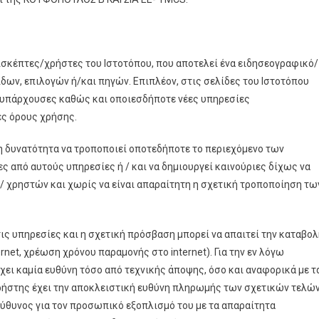
σκέπτες/χρήστες του Ιστοτόπου, που αποτελεί ένα ειδησεογραφικό/
δων, επιλογών ή/και πηγών. Επιπλέον, στις σελίδες του Ιστοτόπου
 υπάρχουσες καθώς και οποιεσδήποτε νέες υπηρεσίες
ς όρους χρήσης.
η δυνατότητα να τροποποιεί οποτεδήποτε το περιεχόμενο των
ες από αυτούς υπηρεσίες ή / και να δημιουργεί καινούριες δίχως να
 χρηστών και χωρίς να είναι απαραίτητη η σχετική τροποποίηση τω
ις υπηρεσίες και η σχετική πρόσβαση μπορεί να απαιτεί την καταβο
rnet, χρέωση χρόνου παραμονής στο internet). Για την εν λόγω
ι καμία ευθύνη τόσο από τεχνικής άποψης, όσο και αναφορικά με τ
ρήστης έχει την αποκλειστική ευθύνη πληρωμής των σχετικών τελών
ύθυνος για τον προσωπικό εξοπλισμό του με τα απαραίτητα