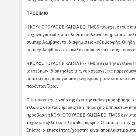
ΠΡΟΟΙΜΙΟ
Η ΚΟΥΦΟΠΟΥΛΟΣ Β ΚΑΙ ΣΙΑ ΕΕ- TMCS παρέχει στους επι
ψυχαγωγικό site, μια πλούσια συλλογή υπηρεσιών, σελί
συμπεριλαμβάνονται διαφημίσεις κάθε μορφής. Οι ήδη
συμπεριληφθούν στο μέλλον υπόκεινται στους παρόντε
Η ΚΟΥΦΟΠΟΥΛΟΣ Β ΚΑΙ ΣΙΑ ΕΕ- TMCS έχει την ανέλεγκτ
ιστοτόπων ιδιοκτησίας της, να καταργεί τις παρεχόμεν
απαιτείται η προηγούμενη ενημέρωση των επισκεπτών /
παρόντων Όρων.
Ο επισκέπτης / χρήστης έχει την ευθύνη πρόσβασης στ
τελών σε τρίτους φορείς (π.χ. παροχείς υπηρεσιών inte
πρόσβαση η ΚΟΥΦΟΠΟΥΛΟΣ Β ΚΑΙ ΣΙΑ ΕΕ- TMCS δεν υπέχε
τυχόν καταβλητέα τέλη κάθε μορφής. Ο επισκέπτης/ χ
Επίσης, ο επισκέπτης/χρήστης είναι αποκλειστικά υπε