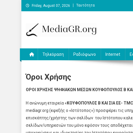
Skip
Ταυτότητα
Friday, August 07, 2026
to
content
MediaGR.org
Ειδήσεις και αναλύσεις για την ψηφιακή επικοινωνία.
Τηλεόραση
Ραδιόφωνο
Internet
Ε
Όροι Χρήσης
ΟΡΟΙ ΧΡΗΣΗΣ ΨΗΦΙΑΚΩΝ ΜΕΣΩΝ ΚΟΥΦΟΠΟΥΛΟΣ Β ΚΑΙ 
Η ανώνυμη εταιρεία «
ΚΟΥΦΟΠΟΥΛΟΣ Β ΚΑΙ ΣΙΑ ΕΕ-
TMC
mediagr.org (εφεξής ο «Ιστότοπος») προσφέρει τις υπ
επισκέπτης/χρήστης των σελίδων του Ιστότοπου καλεί
σελίδων/υπηρεσιών του μόνο εφόσον τους αποδέχεται
υποχρεώσεις και ιδιοκτησίες του Ιστοτόπου εννοούντ