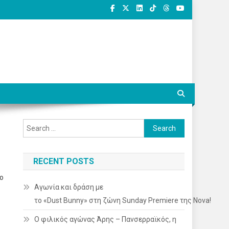
Search
for:
RECENT POSTS
πο
Αγωνία και δράση με
το «Dust Bunny» στη ζώνη Sunday Premiere της Nova!
Ο φιλικός αγώνας Άρης – Πανσερραϊκός, η