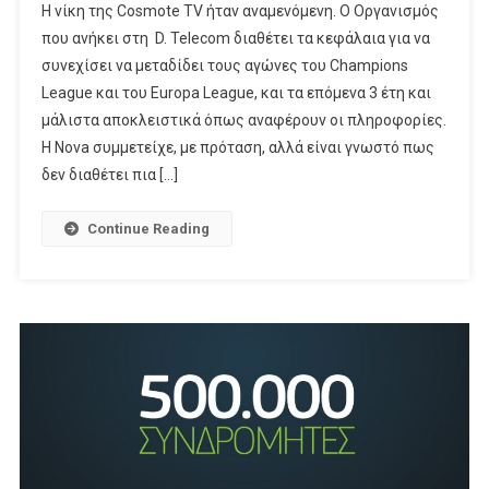
Η νίκη της Cosmote TV ήταν αναμενόμενη. Ο Οργανισμός
Σημαίνει
που ανήκει στη D. Telecom διαθέτει τα κεφάλαια για να
Η
συνεχίσει να μεταδίδει τους αγώνες του Champions
Νίκη
League και του Europa League, και τα επόμενα 3 έτη και
Της
Cosmote
μάλιστα αποκλειστικά όπως αναφέρουν οι πληροφορίες.
TV
Η Nova συμμετείχε, με πρόταση, αλλά είναι γνωστό πως
Στο
δεν διαθέτει πια […]
Champions/
Europa
Continue Reading
League