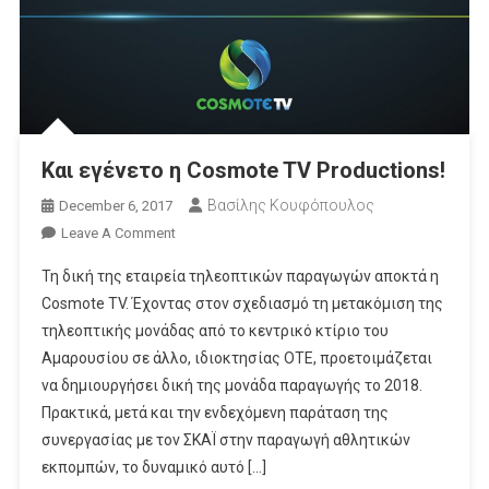
Και εγένετο η Cosmote TV Productions!
Βασίλης Κουφόπουλος
December 6, 2017
On
Leave A Comment
Και
Τη δική της εταιρεία τηλεοπτικών παραγωγών αποκτά η
Εγένετο
Cosmote TV. Έχοντας στον σχεδιασμό τη μετακόμιση της
Η
τηλεοπτικής μονάδας από το κεντρικό κτίριο του
Cosmote
Αμαρουσίου σε άλλο, ιδιοκτησίας ΟΤΕ, προετοιμάζεται
TV
Productions!
να δημιουργήσει δική της μονάδα παραγωγής το 2018.
Πρακτικά, μετά και την ενδεχόμενη παράταση της
συνεργασίας με τον ΣΚΑΪ στην παραγωγή αθλητικών
εκπομπών, το δυναμικό αυτό […]