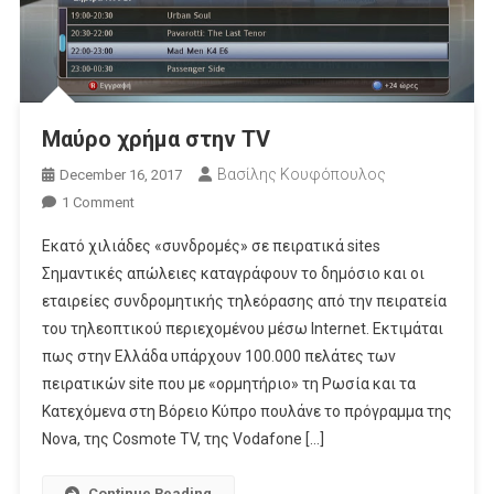
Μαύρο χρήμα στην TV
Βασίλης Κουφόπουλος
December 16, 2017
On
1 Comment
Μαύρο
Εκατό χιλιάδες «συνδρομές» σε πειρατικά sites
Χρήμα
Σημαντικές απώλειες καταγράφουν το δημόσιο και οι
Στην
εταιρείες συνδρομητικής τηλεόρασης από την πειρατεία
TV
του τηλεοπτικού περιεχομένου μέσω Internet. Εκτιμάται
πως στην Ελλάδα υπάρχουν 100.000 πελάτες των
πειρατικών site που με «ορμητήριο» τη Ρωσία και τα
Κατεχόμενα στη Βόρειο Κύπρο πουλάνε το πρόγραμμα της
Nova, της Cosmote TV, της Vodafone […]
Continue Reading