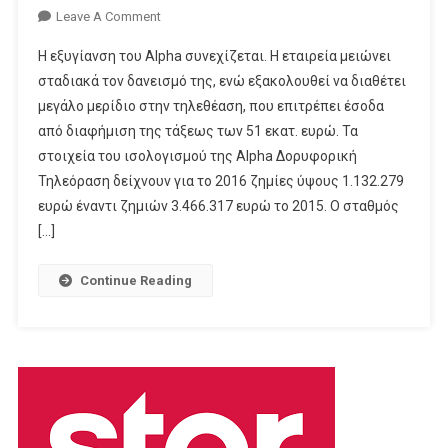
On
Leave A Comment
Βελτιώνει
Η εξυγίανση του Alpha συνεχίζεται. Η εταιρεία μειώνει
Την
σταδιακά τον δανεισμό της, ενώ εξακολουθεί να διαθέτει
Οικονομική
μεγάλο μερίδιο στην τηλεθέαση, που επιτρέπει έσοδα
Του
από διαφήμιση της τάξεως των 51 εκατ. ευρώ. Τα
Εικόνα
Ο Alpha
στοιχεία του ισολογισμού της Alpha Δορυφορική
Τηλεόραση δείχνουν για το 2016 ζημίες ύψους 1.132.279
ευρώ έναντι ζημιών 3.466.317 ευρώ το 2015. Ο σταθμός
[…]
Continue Reading