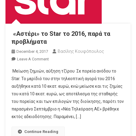
«Αστέρι» το Star το 2016, παρά τα
προβλήματα
Βασίλης Κουφόπουλος
December 4, 2017
On
Leave A Comment
«Αστέρι»
Μείωση ζημιών, αύξηση τζίρου Σε πορεία ανόδου το
Το
Star. Το μερίδιό του στην τηλεοπτική αγορά του 2016
Star
αυξήθηκε κατά 10 εκατ. ευρώ, ενώ μείωσε και τις ζημίες
Το
του κατά 10 εκατ. ευρώ, ως αποτέλεσμα της σταθερής
2016,
Παρά
του πορείας και των επιλογών της διοίκησης, παρότι τον
Τα
περασμένο Σεπτέμβριο η «Νέα Τηλεόραση ΑΕ» βρέθηκε
Προβλήματα
εκτός αδειοδότησης. Παραμένει, […]
Continue Reading