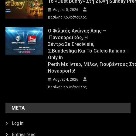
Το «Dust Bunny» Στη Ζώνη Sunday Pre
August 5, 2026
Βασίλης Κουφόπουλος
Ο Φιλικός Αγώνας Άρης –
Πανσερραϊκός, Η
Σέντρα Σε Eredivisie,
2.Bundesliga Και Το Calcio Italiano-
Only In
Perth Με Ίντερ, Μίλαν, Γιουβέντους Σ
Novasports!
August 4, 2026
Βασίλης Κουφόπουλος
META
Log in
Entries feed