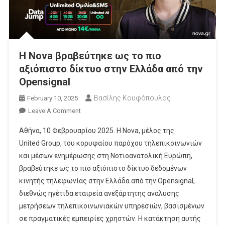
Η Nova βραβεύτηκε ως το πιο
αξιόπιστο δίκτυο στην Ελλάδα από την
Opensignal
Βασίλης Κουφόπουλος
February 10, 2025
On
Leave A Comment
Η
Αθήνα, 10 Φεβρουαρίου 2025. Η Nova, μέλος της
Nova
United Group, του κορυφαίου παρόχου τηλεπικοινωνιών
Βραβεύτηκε
και μέσων ενημέρωσης στη Νοτιοανατολική Ευρώπη,
Ως
βραβεύτηκε ως το πιο αξιόπιστο δίκτυο δεδομένων
Το
Πιο
κινητής τηλεφωνίας στην Ελλάδα από την Opensignal,
Αξιόπιστο
διεθνώς ηγέτιδα εταιρεία ανεξάρτητης ανάλυσης
Δίκτυο
μετρήσεων τηλεπικοινωνιακών υπηρεσιών, βασισμένων
Στην
σε πραγματικές εμπειρίες χρηστών. Η κατάκτηση αυτής