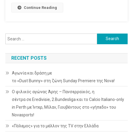
Σε
Continue Reading
COSMOTE
Και
Γερμανό
Search
for:
RECENT POSTS
Αγωνία και δράση με
το «Dust Bunny» στη ζώνη Sunday Premiere της Nova!
Ο φιλικός αγώνας Άρης – Πανσερραϊκός, η
σέντρα σε Eredivisie, 2.Bundesliga και το Calcio Italiano-only
in Perth με Ίντερ, Μίλαν, Γιουβέντους στο «γήπεδο» του
Novasports!
«Πόλεμος» για το μέλλον της TV στην Ελλάδα