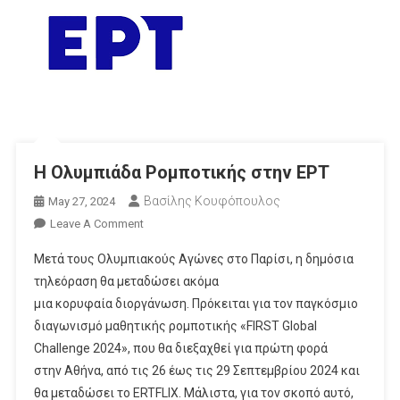
Η Ολυμπιάδα Ρομποτικής στην ΕΡΤ
Βασίλης Κουφόπουλος
May 27, 2024
On
Leave A Comment
Η
Μετά τους Ολυμπιακούς Αγώνες στο Παρίσι, η δημόσια
Ολυμπιάδα
τηλεόραση θα μεταδώσει ακόμα
Ρομποτικής
μια κορυφαία διοργάνωση. Πρόκειται για τον παγκόσμιο
Στην
διαγωνισμό μαθητικής ρομποτικής «FIRST Global
ΕΡΤ
Challenge 2024», που θα διεξαχθεί για πρώτη φορά
στην Αθήνα, από τις 26 έως τις 29 Σεπτεμβρίου 2024 και
θα μεταδώσει το ERTFLIX. Μάλιστα, για τον σκοπό αυτό,