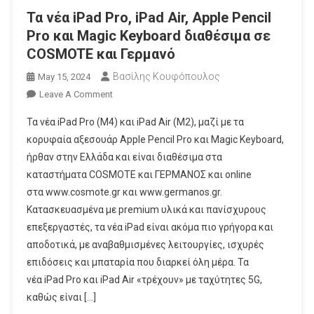
Τα νέα iPad Pro, iPad Air, Apple Pencil
Pro και Magic Keyboard διαθέσιμα σε
COSMOTE και Γερμανό
Βασίλης Κουφόπουλος
May 15, 2024
On
Leave A Comment
Τα
Τα νέα iPad Pro (Μ4) και iPad Air (Μ2), μαζί με τα
Νέα
κορυφαία αξεσουάρ Apple Pencil Pro και Magic Keyboard,
IPad
ήρθαν στην Ελλάδα και είναι διαθέσιμα στα
Pro,
καταστήματα COSMOTE και ΓΕΡΜΑΝΟΣ και online
IPad
Air,
στα www.cosmote.gr και www.germanos.gr.
Apple
Κατασκευασμένα με premium υλικά και πανίσχυρους
Pencil
επεξεργαστές, τα νέα iPad είναι ακόμα πιo γρήγορα και
Pro
αποδοτικά, με αναβαθμισμένες λειτουργίες, ισχυρές
Και
επιδόσεις και μπαταρία που διαρκεί όλη μέρα. Τα
Magic
νέα iPad Pro και iPad Air «τρέχουν» με ταχύτητες 5G,
Keyboard
καθώς είναι […]
Διαθέσιμα