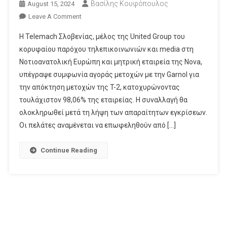
Βασίλης Κουφόπουλος
August 15, 2024
On
Leave A Comment
Η
Η Telemach Σλοβενίας, μέλος της United Group του
Telemach
κορυφαίου παρόχου τηλεπικοινωνιών και media στη
Σλοβενίας
Νοτιοανατολική Ευρώπη και μητρική εταιρεία της Nova,
Επήλθε
υπέγραψε συμφωνία αγοράς μετοχών με την Garnol για
Σε
Συμφωνία
την απόκτηση μετοχών της T-2, κατοχυρώνοντας
Για
τουλάχιστον 98,06% της εταιρείας. Η συναλλαγή θα
Την
ολοκληρωθεί μετά τη λήψη των απαραίτητων εγκρίσεων.
Εξαγορά
Οι πελάτες αναμένεται να επωφεληθούν από […]
Της
T-
Continue Reading
2