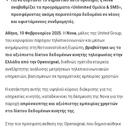
Ελλάδα
αναβαθμίζει τα προγράμματα «
Unlimited
Ομιλία &
SMS
»,
Από
προσφέροντας ακόμη περισσότερα δεδομένα σε νέους
Την
και υφιστάμενους συνδρομητές.
Opensignal
Αθήνα, 10 Φεβρουαρίου 2025.
Η
Nova
, μέλος της United Group,
του κορυφαίου παρόχου τηλεπικοινωνιών και μέσων
ενημέρωσης στη Νοτιοανατολική Ευρώπη,
βραβεύτηκε ως το
πιο αξιόπιστο δίκτυο δεδομένων κινητής τηλεφωνίας στην
Ελλάδα από την
Opensignal,
διεθνώς ηγέτιδα εταιρεία
ανεξάρτητης ανάλυσης μετρήσεων τηλεπικοινωνιακών
υπηρεσιών, βασισμένων σε πραγματικές εμπειρίες χρηστών.
Η κατάκτηση αυτής της υψηλού κύρους διάκρισης για τις
υπηρεσίες κινητής, καταδεικνύει τη δέσμευση της Nova για την
παροχή
απρόσκοπτης και αξιόπιστης εμπειρίας χρηστών
στο δίκτυο δεδομένων κινητής της.
Στην πιο πρόσφατη έκθεση της Opensignal, που δημοσιεύθηκε