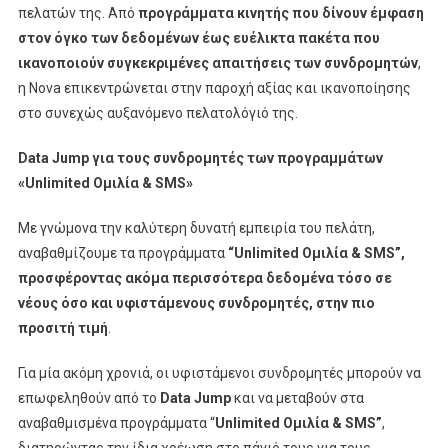
πελατών της. Από
προγράμματα κινητής που δίνουν έμφαση
στον όγκο των δεδομένων έως ευέλικτα πακέτα που
ικανοποιούν συγκεκριμένες απαιτήσεις των συνδρομητών
,
η Nova επικεντρώνεται στην παροχή αξίας και ικανοποίησης
στο συνεχώς αυξανόμενο πελατολόγιό της.
Data
Jump για τους συνδρομητές των προγραμμάτων
«
Unlimited Ομιλία &
SMS»
Με γνώμονα την καλύτερη δυνατή εμπειρία του πελάτη,
αναβαθμίζουμε τα προγράμματα
“Unlimited
Ομιλία &
SMS”,
προσφέροντας ακόμα περισσότερα δεδομένα τόσο σε
νέους όσο και υφιστάμενους συνδρομητές, στην πιο
προσιτή τιμή
.
Για μία ακόμη χρονιά, οι υφιστάμενοι συνδρομητές μπορούν να
επωφεληθούν από το
Data Jump
και να μεταβούν στα
αναβαθμισμένα προγράμματα “
Unlimited Ομιλία &
SMS
”
,
διατηρώντας την ίδια χρέωση στο πάγιό τους για τους