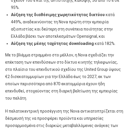
σχεδόν 100% και της αντίστοιχης κάλυψης 5G από 10% σε
95%.
Αύξηση της διαθέσιμης χωρητικότητας δικτύου
κατά
449%, αναδεικνύοντας τη Nova πρώτη στην εμπειρία
αξιοπιστίας και δεύτερη στη συνέπεια ποιότητας στην
Ελλάδα βάσει των αποτελεσμάτων Opensignal, και
Αύξηση της μέσης ταχύτητας downloading
κατά 182%.
Με το βλέμμα στραμμένο στο μέλλον, η Nova σχεδιάζει την
επέκταση των επενδύσεων στο δίκτυο κινητής τηλεφωνίας,
στο πλαίσιο του επενδυτικού σχεδίου της United Group ύψους
€2 δισεκατομμυρίων για την Ελλάδα έως το 2027, εκ των
οποίων περισσότερα από 870 εκατομμύρια έχουν ήδη
επενδυθεί, στοχεύοντας στη διαρκή βελτίωση της εμπειρίας
του πελάτη.
Η πελατοκεντρική προσέγγιση της Nova αντικατοπτρίζεται στη
δέσμευσή της να προσφέρει προϊόντα και υπηρεσίες
προσαρμοσμένα στις διαρκώς μεταβαλλόμενες ανάγκες των