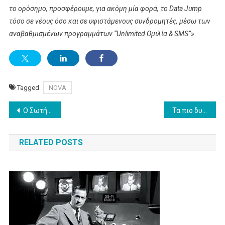
το ορόσημο, προσφέρουμε, για ακόμη μία φορά, το Data Jump
τόσο σε νέους όσο και σε υφιστάμενους συνδρομητές, μέσω των
αναβαθμισμένων προγραμμάτων “Unlimited Ομιλία & SMS”
».
Tagged
NOVA
Post
Ο Σωτήρης Δανέζης στο ΕΡΤNEWS
Τα πιο δυνατά ματς των knockout play-offs UEFAChampionsLeague, έρχονται τον Φεβρουάριο στο MEGA
navigation
RELATED POSTS