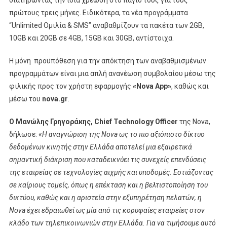
πρώτους τρεις μήνες. Ειδικότερα, τα νέα προγράμματα
“Unlimited Ομιλία & SMS” αναβαθμίζουν τα πακέτα των 2GB,
10GB και 20GB σε 4GB, 15GB και 30GB, αντίστοιχα.
Η μόνη προϋπόθεση για την απόκτηση των αναβαθμισμένων
προγραμμάτων είναι μια απλή ανανέωση συμβολαίου μέσω της
φιλικής προς τον χρήστη εφαρμογής
«Nova App»
, καθώς και
μέσω του
nova.gr
.
O Μανώλης Γρηγοράκης, Chief Technology Officer
της Nova,
δήλωσε: «
Η αναγνώριση της Nova ως το πιο αξιόπιστο δίκτυο
δεδομένων κινητής στην Ελλάδα αποτελεί μια εξαιρετικά
σημαντική διάκριση που καταδεικνύει τις συνεχείς επενδύσεις
της εταιρείας σε τεχνολογίες αιχμής και υποδομές. Εστιάζοντας
σε καίριους τομείς, όπως η επέκταση και η βελτιστοποίηση του
δικτύου, καθώς και η αριστεία στην εξυπηρέτηση πελατών, η
Nova έχει εδραιωθεί ως μία από τις κορυφαίες εταιρείες στον
κλάδο των τηλεπικοινωνιών στην Ελλάδα. Για να τιμήσουμε αυτό