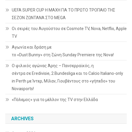
UEFA SUPER CUP Η ΜΑΧΗ ΓΙΑ ΤΟ ΠΡΩΤΟ ΤΡΟΠΑΙΟ ΤΗΣ
ΣΕΖΟΝ ΖΩΝΤΑΝΑ ΣΤΟ MEGA
Οι σειρές του Αυγούστου σε Cosmote TV, Nova, Netflix, Apple
TV
Αγωνία και δράση με
το «Dust Bunny» στη ζώνη Sunday Premiere της Nova!
Ο φιλικός αγώνας Άρης – Πανσερραϊκός, η
σέντρα σε Eredivisie, 2.Bundesliga και το Calcio Italiano-only
in Perth με Ίντερ, Μίλαν, Γιουβέντους στο «γήπεδο» του
Novasports!
«Πόλεμος» για το μέλλον της TV στην Ελλάδα
ARCHIVES