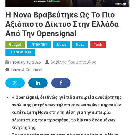
Η Nova Βραβεύτηκε Ως Το Πιο
Αξιόπιστο Δίκτυο Στην Ελλάδα
Από Την Opensignal
Gadget
INTERNET
News
Nova
Tech
ΤΕΧΝΟΛΟΓΙΑ
Βασίλης Κουφόπουλος
February 10, 2025
On
Leave A Comment
Η
Nova
Βραβεύτηκε
Η
Opensignal
, διεθνώς ηγέτιδα εταιρεία ανεξάρτητης
Ως
Το
ανάλυσης μετρήσεων τηλεπικοινωνιακών υπηρεσιών
Πιο
κατέταξε τη
Nova
στην 1η θέση για την εμπειρία
Αξιόπιστο
αξιοπιστίας που προσφέρει το δίκτυο δεδομένων
Δίκτυο
κινητής της.
Στην
Για να εορτάσει το σημαντικό αυτό ορόσημο, η
Nova