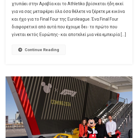
χτυπάει στην Αραβία και το Athletiko βρίσκεται ήδη εκεί
Κάνει
για να σας μεταφέρει όλα όσα θέλετε να ξέρετε με εικόνα
Απόβαση
και ήχο για το Final Four της Euroleague. Ένα Final Four
Στο
Άμπου
διαφορετικό από αυτά που έχουμε δει- το πρώτο που
Ντάμπι
γίνεται εκτός Ευρώπης- και αποτελεί μια νέα εμπειρία […]
Continue Reading