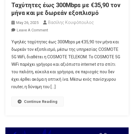
Ταχύτητες έως 300Mbps με €35,90 τον
μήνα και με δωρεάν εξοπλισμό
Βασίλης Κουφόπουλος
May 26, 2025
On
Leave A Comment
Ταχύτητες
Υψηλές ταχύτητες έως 300Mbps με €35,90 τον μήνα και
Έως
δωρεάν τον εξοπλισμό, μέσω της υπηρεσίας COSMOTE
300Mbps
5G WiFi, διαθέτει η COSMOTE TELEKOM. Το COSMOTE 5G
Με
WiFi παρέχει γρήγορο και αξιόπιστο internet στο σπίτι
€35,90
Τον
του πελάτη, εύκολα και γρήγορα, σε περιοχές που δεν
Μήνα
έχει έρθει ακόμα η οπτική ίνα. Μέσω ενός πανίσχυρου
Και
router, η δύναμη του […]
Με
Δωρεάν
Continue Reading
Εξοπλισμό