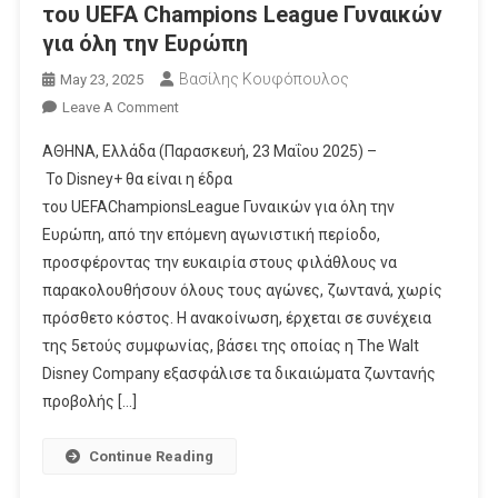
του UEFA Champions League Γυναικών
για όλη την Ευρώπη
Βασίλης Κουφόπουλος
May 23, 2025
On
Leave A Comment
Το Disney+
ΑΘΗΝΑ, Ελλάδα (Παρασκευή, 23 Μαΐου 2025) –
Θα
Το Disney+ θα είναι η έδρα
Είναι
του UEFAChampionsLeague Γυναικών για όλη την
Η
Ευρώπη, από την επόμενη αγωνιστική περίοδο,
Έδρα
Του UEFA Champions League Γυναικών
προσφέροντας την ευκαιρία στους φιλάθλους να
Για
παρακολουθήσουν όλους τους αγώνες, ζωντανά, χωρίς
Όλη
πρόσθετο κόστος. Η ανακοίνωση, έρχεται σε συνέχεια
Την
της 5ετούς συμφωνίας, βάσει της οποίας η The Walt
Ευρώπη
Disney Company εξασφάλισε τα δικαιώματα ζωντανής
προβολής […]
Continue Reading