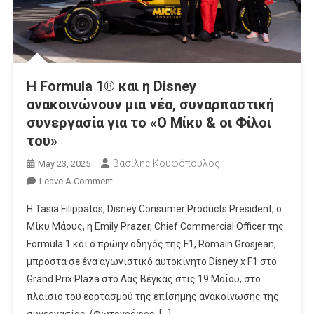
Η Formula 1® και η Disney
ανακοινώνουν μια νέα, συναρπαστική
συνεργασία για το «Ο Μίκυ & οι Φίλοι
του»
Βασίλης Κουφόπουλος
May 23, 2025
On
Leave A Comment
Η Formula
Η Tasia Filippatos, Disney Consumer Products President, ο
1® Και
Μίκυ Μάους, η Emily Prazer, Chief Commercial Officer της
Η Disney
Formula 1 και ο πρώην οδηγός της F1, Romain Grosjean,
Ανακοινώνουν
μπροστά σε ένα αγωνιστικό αυτοκίνητο Disney x F1 στο
Μια
Νέα,
Grand Prix Plaza στο Λας Βέγκας στις 19 Μαΐου, στο
Συναρπαστική
πλαίσιο του εορτασμού της επίσημης ανακοίνωσης της
Συνεργασία