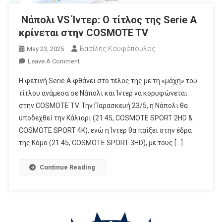
Νάπολι VS Ίντερ: Ο τίτλος της Serie A
κρίνεται στην COSMOTE TV
Βασίλης Κουφόπουλος
May 23, 2025
On
Leave A Comment
Νάπολι
Η φετινή Serie A φθάνει στο τέλος της με τη «μάχη» του
VS
τίτλου ανάμεσα σε Νάπολι και Ίντερ να κορυφώνεται
Ίντερ:
στην COSMOTE TV. Την Παρασκευή 23/5, η Νάπολι θα
Ο
υποδεχθεί την Κάλιαρι (21.45, COSMOTE SPORT 2HD &
Τίτλος
Της
COSMOTE SPORT 4K), ενώ η Ίντερ θα παίξει στην έδρα
Serie
της Κόμο (21.45, COSMOTE SPORT 3HD), με τους […]
A
Κρίνεται
Continue Reading
Στην
COSMOTE
TV