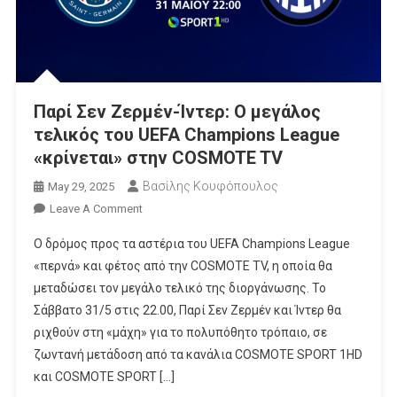
Παρί Σεν Ζερμέν-Ίντερ: Ο μεγάλος
τελικός του UEFA Champions League
«κρίνεται» στην COSMOTE TV
Βασίλης Κουφόπουλος
May 29, 2025
On
Leave A Comment
Παρί
Ο δρόμος προς τα αστέρια του UEFA Champions League
Σεν
«περνά» και φέτος από την COSMOTE TV, η οποία θα
Ζερμέν-
μεταδώσει τον μεγάλο τελικό της διοργάνωσης. Το
Ίντερ:
Σάββατο 31/5 στις 22.00, Παρί Σεν Ζερμέν και Ίντερ θα
Ο
Μεγάλος
ριχθούν στη «μάχη» για το πολυπόθητο τρόπαιο, σε
Τελικός
ζωντανή μετάδοση από τα κανάλια COSMOTE SPORT 1HD
Του
και COSMOTE SPORT […]
UEFA