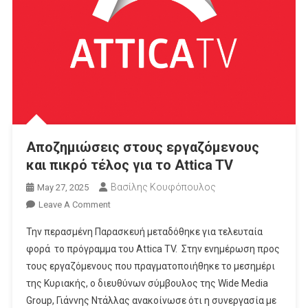
Ημέρα
Μουσικής
Και
Του
Πατέρα
Αποζημιώσεις στους εργαζόμενους
και πικρό τέλος για το Attica TV
Βασίλης Κουφόπουλος
May 27, 2025
On
Leave A Comment
Αποζημιώσεις
Την περασμένη Παρασκευή μεταδόθηκε για τελευταία
Στους
φορά το πρόγραμμα του Attica TV. Στην ενημέρωση προς
Εργαζόμενους
τους εργαζόμενους που πραγματοποιήθηκε το μεσημέρι
Και
της Κυριακής, ο διευθύνων σύμβουλος της Wide Media
Πικρό
Τέλος
Group, Γιάννης Ντάλλας ανακοίνωσε ότι η συνεργασία με