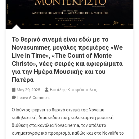
Το θερινό σινεμά είναι εδώ με το
Novasummer, μεγάλες πρεμιέρες «We
Live in Time», «The Count of Monte
Christo», νέες σειρές και αφιερώματα
για την Ημέρα Μουσικής και του
Πατέρα
Βασίλης Κουφόπουλος
May 29, 2025
On
Leave A Comment
Το
Ο Ιούνιος φέρνει το θερινό σινεμά της Nova με
Θερινό
καθηλωτική, διασκεδαστική, καλοκαιρινή μουσική
Σινεμά
διάθεση στα κανάλια Novacinema, τον απόλυτο
Είναι
κινηματογραφικό προορισμό, καθώς και στο Novalifε το
Εδώ