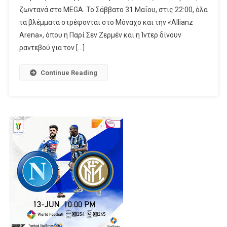
ζωντανά στο MEGA. Το Σάββατο 31 Μαΐου, στις 22:00, όλα
UEFA
Champions
τα βλέμματα στρέφονται στο Μόναχο και την «Allianz
League,
Arena», όπου η Παρί Σεν Ζερμέν και η Ίντερ δίνουν
Ανάμεσα
ραντεβού για τον […]
Στην
Παρί
Continue Reading
Σεν
Ζερμέν
Και
Την
Ίντερ