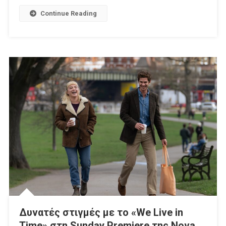
Champions
Continue Reading
League
«κρίνεται»
Στην
COSMOTE
TV
Δυνατές στιγμές με το «We Live in
Time» στη Sunday Premiere της Nova