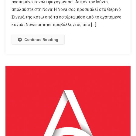
Με
αγαπημένο κανάλι ψυχαγωγίας! Αυτόν τον Ιούνιο,
Το
απολαύστε στη Nova: Η Nova σας προσκαλεί στο Θερινό
Novasummer,
Σινεμά της κάτω από τα αστέρια μέσα από το αγαπημένο
Μεγάλες
κανάλι Novasummer προβάλλοντας από […]
Πρεμιέρες
«We
Continue Reading
Live
In
Time»,
«The
Count
Of
Monte
Christo»,
Νέες
Σειρές
Και
Αφιερώματα
Για
Την