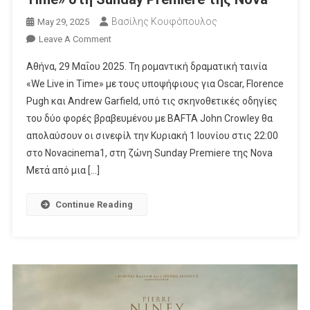
Βασίλης Κουφόπουλος
May 29, 2025
On
Leave A Comment
Δυνατές
Αθήνα, 29 Μαΐου 2025. Τη ρομαντική δραματική ταινία
Στιγμές
«We Live in Time» με τους υποψήφιους για Oscar, Florence
Με
Pugh και Andrew Garfield, υπό τις σκηνοθετικές οδηγίες
Το
του δύο φορές βραβευμένου με BAFTA John Crowley θα
«We
Live
απολαύσουν οι σινεφίλ την Κυριακή 1 Ιουνίου στις 22:00
In
στο Novacinema1, στη ζώνη Sunday Premiere της Nova
Time»
Μετά από μια […]
Στη
Sunday
Continue Reading
Premiere
Της
Nova