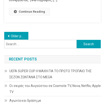
συνεργασίας. (Φωτογράφος, […]
Για
Το «Ο
Continue Reading
Μίκυ
&
Οι
Φίλοι
Posts
Older posts
Του»
Search
navigation
for:
RECENT POSTS
UEFA SUPER CUP Η ΜΑΧΗ ΓΙΑ ΤΟ ΠΡΩΤΟ ΤΡΟΠΑΙΟ ΤΗΣ
ΣΕΖΟΝ ΖΩΝΤΑΝΑ ΣΤΟ MEGA
Οι σειρές του Αυγούστου σε Cosmote TV, Nova, Netflix, Apple
TV
Αγωνία και δράση με