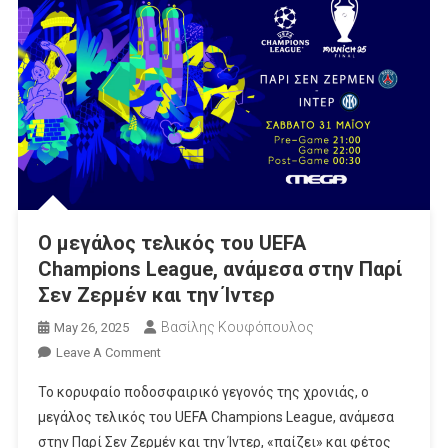
O μεγάλος τελικός του UEFA
Champions League, ανάμεσα στην Παρί
Σεν Ζερμέν και την Ίντερ
Βασίλης Κουφόπουλος
May 26, 2025
On
Leave A Comment
O
Το κορυφαίο ποδοσφαιρικό γεγονός της χρονιάς, ο
Μεγάλος
μεγάλος τελικός του UEFA Champions League, ανάμεσα
Τελικός
στην Παρί Σεν Ζερμέν και την Ίντερ, «παίζει» και φέτος
Του