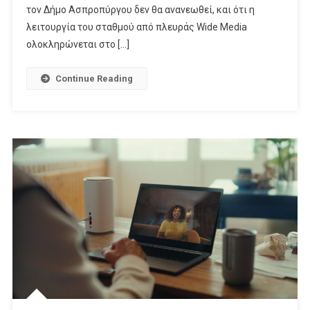
Για
τον Δήμο Ασπροπύργου δεν θα ανανεωθεί, και ότι η
Το
λειτουργία του σταθμού από πλευράς Wide Media
Attica
ολοκληρώνεται στο […]
TV
Continue Reading