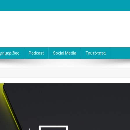
 Γράφει ο Βασίλης Κουφόπουλος
φημερίδες
Podcast
Social Media
Ταυτότητα