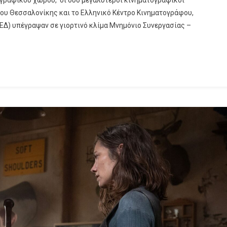
Συνεργασίας
ου Θεσσαλονίκης και το Ελληνικό Κέντρο Κινηματογράφου,
–
) υπέγραψαν σε γιορτινό κλίμα Μνημόνιο Συνεργασίας –
Προγραμματικής
Σύμβασης
Μεταξύ
Του
Φεστιβάλ
Κινηματογράφου
Θεσσαλονίκης
Και
Του
ΕΚΚΟΜΕΔ