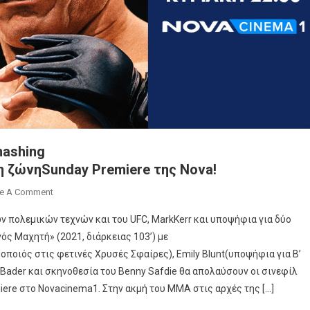
mashing
η ζώνηSunday Premiere της Nova!
On
e A Comment
H Συγκλονιστική Βιογραφία «The
ν πολεμικών τεχνών και του UFC, MarkKerr και υποψήφια για δύο
Smashing
ς Μαχητή» (2021, διάρκειας 103’) με
Machine: Η Καρδιά Ενός Μαχητή» Στη ΖώνηSunday
ποιός στις φετινές Χρυσές Σφαίρες), Emily Blunt(υποψήφια για Β’
Premiere Της Nova!
 Bader και σκηνοθεσία του Benny Safdie θα απολαύσουν οι σινεφίλ
miere στο Novacinema1. Στην ακμή του MMA στις αρχές της […]