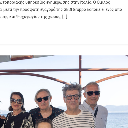
ρωτοποριακής υπηρεσίας ενημέρωσης στην Ιταλία. Ο Όμιλος
Του
 μετά την πρόσφατη εξαγορά της GEDI Gruppo Editoriale, ενός από
Ομίλου
σης και Ψυχαγωγίας της χώρας, […]
Antenna
Στην
Ιταλία:
Πρωτοποριακή
Υπηρεσία
Ενημέρωσης
Σε
Συνεργασία
Με
Τη
DAZΝ