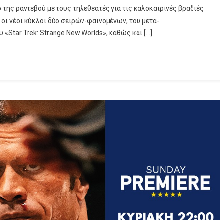
 της ραντεβού με τους τηλεθεατές για τις καλοκαιρινές βραδιές
Walking
 οι νέοι κύκλοι δύο σειρών-φαινομένων, του μετα-
Dead:
 «Star Trek: Strange New Worlds», καθώς και […]
Dead
City» Και Την 4η
Σεζόν Του «Star
Trek:
Strange
New
Worlds»