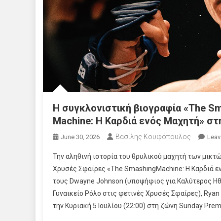
H συγκλονιστική βιογραφία «The S
Machine: Η Καρδιά ενός Μαχητή» στ
Βασίλης Κουφόπουλος
June 30, 2026
Leav
Την αληθινή ιστορία του θρυλικού μαχητή των μικτώ
Χρυσές Σφαίρες «The SmashingMachine: Η Καρδιά ενό
τους Dwayne Johnson (υποψήφιος για Καλύτερος Ηθο
Γυναικείο Ρόλο στις φετινές Χρυσές Σφαίρες), Ryan
την Κυριακή 5 Ιουλίου (22:00) στη ζώνη Sunday Pre