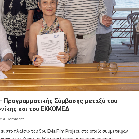
– Προγραμματικής Σύμβασης μεταξύ του
νίκης και του ΕΚΚΟΜΕΔ
On
e A Comment
Υπογραφή
ι στο πλαίσιο του 5ου Evia Film Project, στο οποίο συμμετείχαν
Μνημονίου
ογραφικού χώρου, οι δύο μεγαλύτεροι κινηματογραφικοί