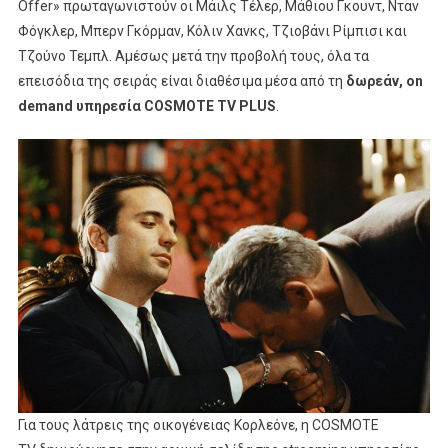
Offer» πρωταγωνιστούν οι Μάιλς Τέλερ, Μάθιου Γκουντ, Νταν
Φόγκλερ, Μπερν Γκόρμαν, Κόλιν Χανκς, Τζιοβάνι Ρίμπισι και
Τζούνο Τεμπλ. Αμέσως μετά την προβολή τους, όλα τα
επεισόδια της σειράς είναι διαθέσιμα μέσα από τη
δωρεάν,
on
demand
υπηρεσία
COSMOTE TV PLUS
.
Για τους λάτρεις της οικογένειας Κορλεόνε, η COSMOTE