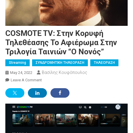
COSMOTE TV: Στην Κορυφή
Τηλεθέασης Το Αφιέρωμα Στην
Τριλογία Ταινιών “Ο Νονός”
Streaming
ΣΥΝΔΡΟΜΗΤΙΚΗ ΤΗΛΕΟΡΑΣΗ
ΤΗΛΕΟΡΑΣΗ
Βασίλης Κουφόπουλος
May 24, 2022
On
Leave A Comment
COSMOTE
TV:
Στην
Κορυφή
Τηλεθέασης
Το
Αφιέρωμα