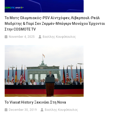
Τα Ματς Ολυμπιακός-PSV Αϊντχόφεν, Λίβερπουλ-Ρεάλ
Μαδρίτης & Παρί Σεν Ζερμέν-Μπάγερν Μονάχου Έρχονται
Στην COSMOTE TV
November 4, 2025
Βασίλης Κουφόπουλος
To Viasat History Ξεκινάει Στη Nova
December 30, 2019
Βασίλης Κουφόπουλος