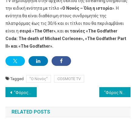
TV δημιούργησε στην αρχική σελίδα της streaming υπηρεσίας
την ειδική ενότητα με τίτλο «
Ο Νονός – Όλη η ιστορία
». Η
ενότητα θα είναι διαθέσιμη στους συνδρομητές της
πλατφόρμας έως τις 30/6 και οι τίτλοι που θα περιλαμβάνει
είναι η
σειρά «
The Offer
»
, και
οι ταινίες «
The Godfather
Coda
:
The death of Michael Corleone
», «
The Godfather Part
II
» και «
The Godfather
».
Tagged
"Ο Νονός"
COSMOTE TV
Post
“Φόρος Netflix” και στην Ιταλία, αφορoλόγητη η υπηρεσία στην Ελλάδα!
“Φόρος Netflix” και στην Ιταλία, αφορoλόγητη η υπηρεσία στην Ελλάδα!
navigation
RELATED POSTS