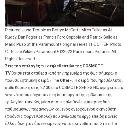
Pictured: Juno Temple as Bettye McCartt, Miles Teller as Al
Ruddy, Dan Fogler as Francis Ford Coppola and Patrick Gallo as
Mario Puzo of the Paramount+ original series THE OFFER. Photo
Cr: Nicole Wilder/Paramount+ ©2022 Paramount Pictures. All
Rights Reserved.
Στις
top
επιλογές των τηλεθεατών της
COSMOTE
TV
βρίσκεται σταθερά -από την πρεμιέρα της έως σήμερα- η
πολυσυζητημένη σειρά
«
The Offer
».
Η σειρά, που προβάλλεται
κάθε Κυριακή στις 22.00 στο COSMOTE SERIES HD, αφηγείταιτα
γεγονόταπου οδήγησαν στη δημιουργία της εμβληματικής
τριλογίας ταινιών, μέσα από τις αληθινές εμπειρίες δυο
παθιασμένων παραγωγών και ενός ανερχόμενου σκηνοθέτη
(Φράνσις Φορντ Κόπολα) που ανέλαβε το έργο επειδή κανείς
άλλος δεν ήταν διατεθειμένος να το σκηνοθετήσει. Στο «The