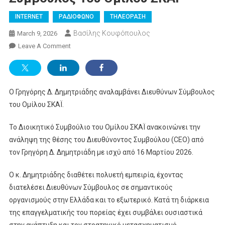
INTERNET
ΡΑΔΙΟΦΩΝΟ
ΤΗΛΕΟΡΑΣΗ
Βασίλης Κουφόπουλος
March 9, 2026
On
Leave A Comment
Ο
Γρηγόρης
Δ.
Ο Γρηγόρης Δ. Δημητριάδης αναλαμβάνει Διευθύνων Σύμβουλος
Δημητριάδης
Αναλαμβάνει
του Ομίλου ΣΚΑΪ.
Διευθύνων
Σύμβουλος
Το Διοικητικό Συμβούλιο του Ομίλου ΣΚΑΪ ανακοινώνει την
Του
ανάληψη της θέσης του Διευθύνοντος Συμβούλου (CEO) από
Ομίλου
τον Γρηγόρη Δ. Δημητριάδη με ισχύ από 16 Μαρτίου 2026.
ΣΚΑΪ
Ο κ. Δημητριάδης διαθέτει πολυετή εμπειρία, έχοντας
διατελέσει Διευθύνων Σύμβουλος σε σημαντικούς
οργανισμούς στην Ελλάδα και το εξωτερικό. Κατά τη διάρκεια
της επαγγελματικής του πορείας έχει συμβάλει ουσιαστικά
στην ανάπτυξη και τον στρατηγικό μετασχηματισμό