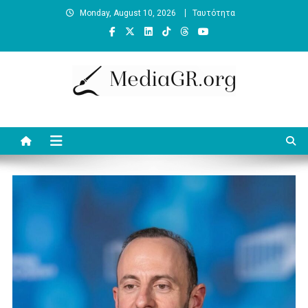
Skip
Monday, August 10, 2026
Ταυτότητα
to
content
MediaGR.org
Ειδήσεις και αναλύσεις για την ψηφιακή επικοινωνία. Γράφει ο
Βασίλης Κουφόπουλος