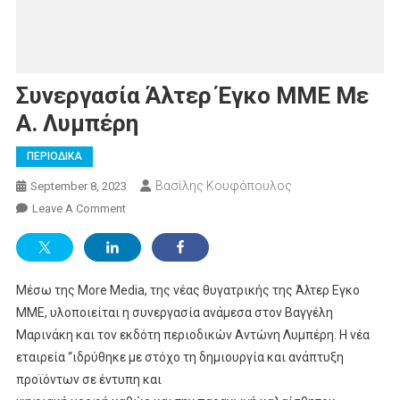
Συνεργασία Άλτερ Έγκο ΜΜΕ Με
Α. Λυμπέρη
ΠΕΡΙΟΔΙΚΑ
Βασίλης Κουφόπουλος
September 8, 2023
On
Leave A Comment
Συνεργασία
Άλτερ
Έγκο
Μέσω της More Media, της νέας θυγατρικής της Άλτερ Εγκο
ΜΜΕ
Με
ΜΜΕ, υλοποιείται η συνεργασία ανάμεσα στον Βαγγέλη
Α.
Μαρινάκη και τον εκδότη περιοδικών Αντώνη Λυμπέρη. Η νέα
Λυμπέρη
εταιρεία “ιδρύθηκε με στόχο τη δημιουργία και ανάπτυξη
προϊόντων σε έντυπη και