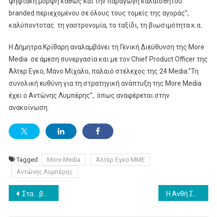
ψηφιακή μορφή καθώς και την παραγωγή καλαίσθητου
branded περιεχομένου σε όλους τους τομείς της αγοράς”,
καλύποντοτας τη γαστρονομία, το ταξίδι, τη βιωσιμότητα κ.α..
Η Δήμητρα Κρίθαρη αναλαμβάνει τη Γενική Διεύθυνση της More
Media σε άμεση συνεργασία και με τον Chief Product Officer της
Άλτερ Εγκο, Μάνο Μίχαλο, παλαιό στέλεχος της 24 Media.”Τη
συνολική ευθύνη για τη στρατηγική ανάπτυξη της More Media
έχει ο Αντώνης Λυμπέρης”, όπως αναφέρεται στην
ανακοίνωση.
Tagged
More Media
Άλτερ Εγκο ΜΜΕ
Αντώνης Λυμπέρης
Post
Στα… βαθιά το ΕΡΤ News
Η Ανθή Σαλαγκούδη στο κεντρικό δελτίο ειδήσεων του ATTICA TV το Σαββατοκύριακο
navigation