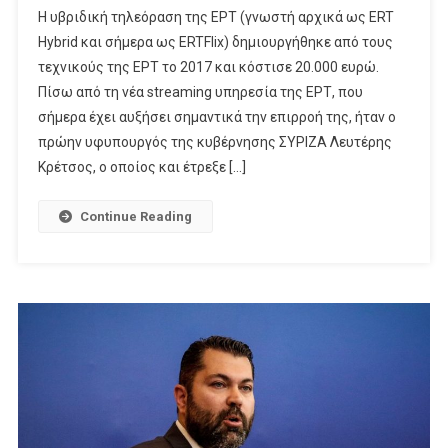
Η υβριδική τηλεόραση της ΕΡΤ (γνωστή αρχικά ως ERT
Από
Hybrid και σήμερα ως ERTFlix) δημιουργήθηκε από τους
Τον
τεχνικούς της ΕΡΤ το 2017 και κόστισε 20.000 ευρώ.
Λευτέρη
Πίσω από τη νέα streaming υπηρεσία της ΕΡΤ, που
Κρέτσο
Στον
σήμερα έχει αυξήσει σημαντικά την επιρροή της, ήταν ο
Κωνσταντίνο
πρώην υφυπουργός της κυβέρνησης ΣΥΡΙΖΑ Λευτέρης
Ζούλα
Κρέτσος, ο οποίος και έτρεξε […]
Continue Reading