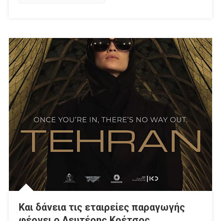
«Tehran»
Και δάνεια τις εταιρείες παραγωγής
φέρνει ο Λευτέρης Κρέτσος