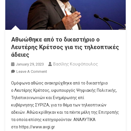
Αθωώθηκε από το δικαστήριο o
Λευτέρης Κρέτσος για τις τηλεοπτικές
άδειες
Βασίλης Κουφόπουλος
January 29, 2023
On
Leave A Comment
Αθωώθηκε
Oμόφωνα αθώος ανακηρύχθηκε από το δικαστήριο
Από
ο Λευτέρης Κρέτσος, υφυπουργός Ψηφιακής Πολιτικής,
Το
Τηλεπικοινωνιών και Ενημέρωσης επί
Δικαστήριο
κυβέρνησης ΣΥΡΙΖΑ, για το θέμα των τηλεοπτικών
O
Λευτέρης
αδειών. Αθώα κρίθηκαν και τα πέντε μέλη της Επιτροπής
Κρέτσος
τα οποία επίσης κατηγορούνταν. ΑΝΑΛΥΤΙΚΑ
Για
στο https://www.avgi.gr