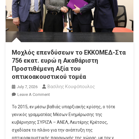
Μοχλός επενδύσεων το ΕΚΚΟΜΕΔ-Στα
756 εκατ. ευρώ η Ακαθάριστη
Προστιθέμενη Αξία του
οπτικοακουστικού τομέα
Βασίλης Κουφόπουλος
July 7, 2026
On
Leave A Comment
Μοχλός
Το 2015, εν μέσω βαθιάς υπαρξιακής κρίσης, ο τότε
Επενδύσεων
γενικός γραμματέας Μέσων Ενημέρωσης της
Το
κυβέρνησης ΣΥΡΙΖΑ – ΑΝΕΛ, Λευτέρης Κρέτσος,
ΕΚΚΟΜΕΔ-
σχεδίασε το πλάνο για την ανάπτυξη της
Στα
756
οπτικοακουστικής παραγωγής της χώρας, με τον ν.