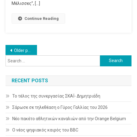
TV
Μέλισσες”, […]
Continue Reading
Posts
Older posts
Search
navigation
for:
RECENT POSTS
Το τέλος της συνεργασίας ΣΚΑΪ- Δημητριάδη
Σάρωσε σε τηλεθέαση ο Γύρος Γαλλίας του 2026
Νέο πακέτο αθλητικών καναλιών από την Orange Belgium
Ο νέος ψηφιακός καιρός του BBC