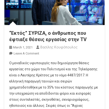
“Εκτός” ΣΥΡΙΖΑ, ο άνθρωπος που
έφτιαξε θέσεις εργασίας στην TV
Βασίλης Κουφόπουλος
March 1, 2021
On
Leave A Comment
“Εκτός”
Ο μοναδικός υφυπουργός που δημιούργησε θέσεις
ΣΥΡΙΖΑ,
εργασίας στο χώρο του Πολιτισμού και της Τηλεόρασης
Ο
είναι ο Λευτέρης Κρέτσος με το νόμο 4487/2017. Η
Άνθρωπος
ελληνική παραγωγή ταινιών και σειρών
Που
Έφτιαξε
χρηματοδοτοθήκε με το 35% του κόστους παραγωγής με
Θέσεις
την υποχρεώση να αποδίδονται φόροι και εισφορές
Εργασίας
στους συντελεστές, σκηνοθέτες, σεναριογράφους,
Στην
ηθοποιούς και άλλους. Σειρές όπως οι “Άγριες