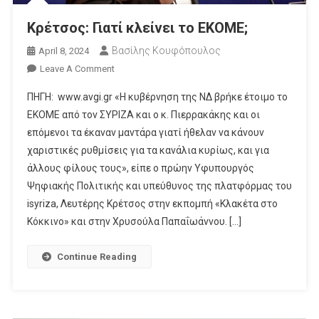
Κρέτσος: Γιατί κλείνει το ΕΚΟΜΕ;
Βασίλης Κουφόπουλος
April 8, 2024
On
Leave A Comment
Κρέτσος:
ΠΗΓΗ: www.avgi.gr «Η κυβέρνηση της ΝΔ βρήκε έτοιμο το
Γιατί
ΕΚΟΜΕ από τον ΣΥΡΙΖΑ και ο κ. Πιερρακάκης και οι
Κλείνει
επόμενοι τα έκαναν μαντάρα γιατί ήθελαν να κάνουν
Το
χαριστικές ρυθμίσεις για τα κανάλια κυρίως, και για
ΕΚΟΜΕ;
άλλους φίλους τους», είπε ο πρώην Υφυπουργός
Ψηφιακής Πολιτικής και υπεύθυνος της πλατφόρμας του
isyriza, Λευτέρης Κρέτσος στην εκπομπή «Κλακέτα στο
Κόκκινο» και στην Χρυσούλα Παπαΐωάννου. […]
Continue Reading