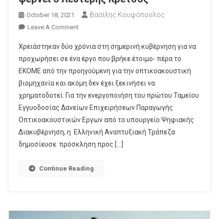
Βασίλης Κουφόπουλος
October 18, 2021
On
Leave A Comment
Και
Χρειάστηκαν δύο χρόνια στη σημερινή κυβέρνηση για να
Δάνεια
προχωρήσει σε ένα έργο που βρήκε έτοιμο- πέρα το
Τις
ΕΚΟΜΕ από την προηγούμενη για την οπτικοακουστική
Εταιρείες
βιομηχανία και ακόμη δεν έχει ξεκινήσει να
Παραγωγής
Φέρνει
χρηματοδοτεί. Για την ενεργοποιήση του πρώτου Ταμείου
Ο
Εγγυοδοσίας Δανείων Επιχειρήσεων Παραγωγής
Λευτέρης
Οπτικοακουστικών Εργων από το υπουργείο Ψηφιακής
Κρέτσος
Διακυβέρνηση, η Ελληνική Αναπτυξιακή Τράπεζα
δημοσίευσε πρόσκληση προς […]
Continue Reading