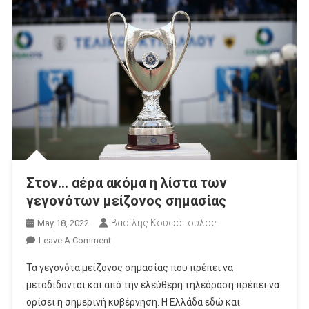
Στον… αέρα ακόμα η λίστα των
γεγονότων μείζονος σημασίας
Βασίλης Κουφόπουλος
May 18, 2022
On
Leave A Comment
Στον…
Τα γεγονότα μείζονος σημασίας που πρέπει να
Αέρα
μεταδίδονται και από την ελεύθερη τηλεόραση πρέπει να
Ακόμα
ορίσει η σημερινή κυβέρνηση. Η Ελλάδα εδώ και
Η