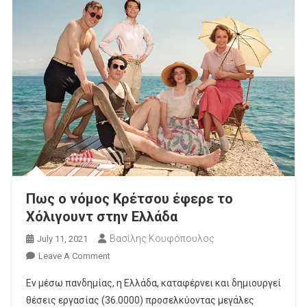
Πως ο νόμος Κρέτσου έφερε το
Χόλιγουντ στην Ελλάδα
Βασίλης Κουφόπουλος
July 11, 2021
On
Leave A Comment
Πως
Εν μέσω πανδημίας, η Ελλάδα, καταφέρνει και δημιουργεί
Ο
θέσεις εργασίας (36.0000) προσελκύοντας μεγάλες
Νόμος