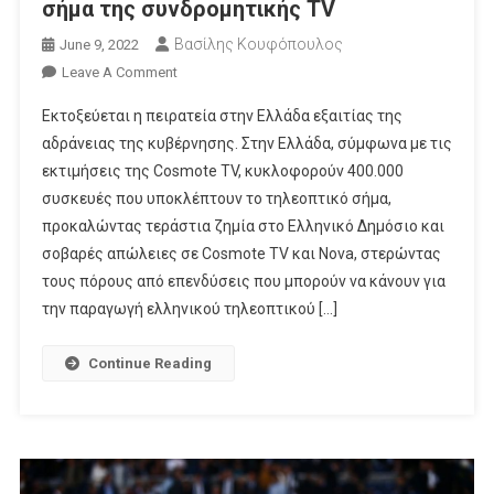
σήμα της συνδρομητικής TV
Βασίλης Κουφόπουλος
June 9, 2022
On
Leave A Comment
Πειρατικές
Εκτοξεύεται η πειρατεία στην Ελλάδα εξαιτίας της
Συσκευές
αδράνειας της κυβέρνησης. Στην Ελλάδα, σύμφωνα με τις
Υποκλέπτουν
εκτιμήσεις της Cosmote TV, κυκλοφορούν 400.000
Το
συσκευές που υποκλέπτουν το τηλεοπτικό σήμα,
Σήμα
Της
προκαλώντας τεράστια ζημία στο Ελληνικό Δημόσιο και
Συνδρομητικής
σοβαρές απώλειες σε Cosmote TV και Nova, στερώντας
TV
τους πόρους από επενδύσεις που μπορούν να κάνουν για
την παραγωγή ελληνικού τηλεοπτικού […]
Continue Reading