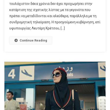
τουλάχιστον δέκα χρόνια δεν έχει προχωρήσει στην
Λίστα
Των
κατάρτιση της σχετικής λίστας με τα γεγονότα που
Γεγονότων
πρέπει να μεταδίδονται και ελεύθερα, παράλληλα με τη
Μείζονος
συνδρομητική τηλεόραση. Η προηγούμενη κυβέρνηση, επί
Σημασίας
υφυπουργίας Λευτέρη Κρέτσου, […]
Continue Reading