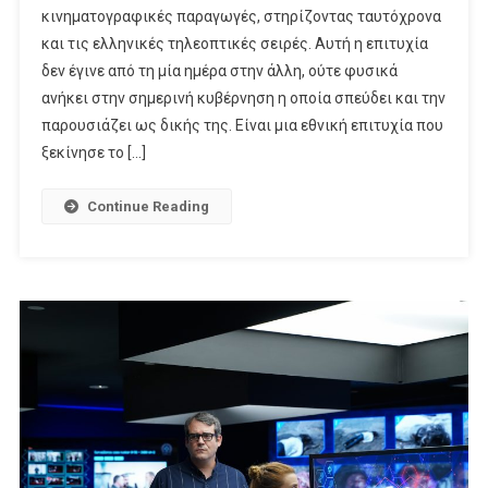
κινηματογραφικές παραγωγές, στηρίζοντας ταυτόχρονα
Κρέτσου
και τις ελληνικές τηλεοπτικές σειρές. Αυτή η επιτυχία
Έφερε
Το
δεν έγινε από τη μία ημέρα στην άλλη, ούτε φυσικά
Χόλιγουντ
ανήκει στην σημερινή κυβέρνηση η οποία σπεύδει και την
Στην
παρουσιάζει ως δικής της. Είναι μια εθνική επιτυχία που
Ελλάδα
ξεκίνησε το […]
Continue Reading