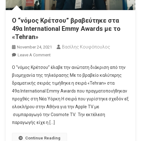
Ο “νόμος Κρέτσου” βραβεύτηκε στα
49α International Emmy Awards με το
«Tehran»
Βασίλης Κουφόπουλος
November 24, 2021
On
Leave A Comment
Ο
Ο “νόμος Κρέτσου” έλαβε την ανώτατη διάκριση από την
“νόμος
βιομηχανία της τηλεόρασης Με το βραβείο καλύτερης
Κρέτσου”
δραματικής σειράς τιμήθηκε η σειρά «Tehran» στα
Βραβεύτηκε
49α International Emmy Awards που πραγματοποιήθηκαν
Στα
49α
προχθές στη Νέα Υόρκη Η σειρά που γυρίστηκε σχεδόν εξ
International
ολοκλήρου στην Αθήνα για την Apple TV με
Emmy
συμπαραγωγό την Cosmote TV. Την εκτέλεση
Awards
παραγωγής είχε η […]
Με
Το
Continue Reading