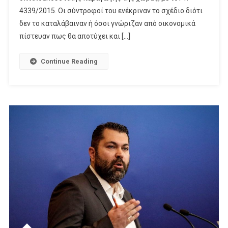
Εκατ.
4339/2015. Οι σύντροφοί του ενέκριναν το σχέδιο διότι
Ευρώ
δεν το καταλάβαιναν ή όσοι γνώριζαν από οικονομικά
Η
πίστευαν πως θα αποτύχει και […]
Ακαθάριστη
Προστιθέμενη
Continue Reading
Αξία
Του
Οπτικοακουστικού
Τομέα