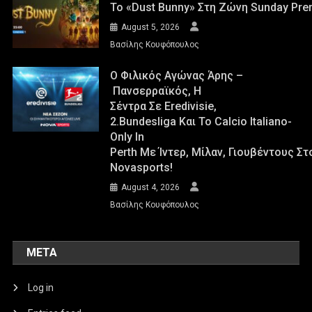
Το «Dust Bunny» Στη Ζώνη Sunday Pre
August 5, 2026
Βασίλης Κουφόπουλος
Ο Φιλικός Αγώνας Άρης –
Πανσερραϊκός, Η
Σέντρα Σε Eredivisie,
2.Bundesliga Και Το Calcio Italiano-
Only In
Perth Με Ίντερ, Μίλαν, Γιουβέντους Σ
Novasports!
August 4, 2026
Βασίλης Κουφόπουλος
META
Log in