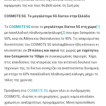
εφαρμογές της και πώς θα βελτιώσει τη ζωή μας.
COSMOTE
5
G
: Το μεγαλύτερο 5
G
δίκτυο στην Ελλάδα
Tο
COSMOTE
5
G
είναι το
μεγαλύτερο δίκτυο 5
G
στη χώρα
[1]
με πανελλαδική πληθυσμιακήκάλυψη
[2]
που έχει ξεπεράσει το
50%, ενώ σε Αθήνα και Θεσσαλονίκη το 90%. Τις απεριόριστες
δυνατότητες του COSMOTE 5G απολαμβάνουν ήδη κάτοικοι κι
επισκέπτες σε
29 πόλεις και νησιά
της χώρας
με ταχύτητες
που ξεπερνούν το 1Gbps
σε συγκεκριμένες περιοχές. Χάρη
στις επενδύσεις της εταιρείας και την εντατική δουλειά των
τεχνικών της, το δίκτυο συνεχίζει να αναπτύσσεται δυναμικά,
με στόχο το 60% πανελλαδική πληθυσμιακή κάλυψη, μέχρι το
τέλος της χρονιάς.
Πρόσβαση στο
COSMOTE 5G
, έχουν όλοι οι συνδρομητές
COSMOTE, ιδιώτες κι επιχειρήσεις, χωρίς καμία επιπλέον
χρέωση κι ανεξαρτήτως προγράμματος. Μόνη προϋπόθεση