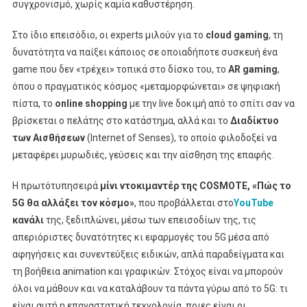
συγχρονισμό, χωρίς καμία καθυστέρηση.
Στο ίδιο επεισόδιο, οι experts μιλούν για το
c
loud gaming
, τη
δυνατότητα να παίξει κάποιος σε οποιαδήποτε συσκευή ένα
game που δεν «τρέχει» τοπικά στο δίσκο του, το
AR gaming
,
όπου ο πραγματικός κόσμος «μεταμορφώνεται» σε ψηφιακή
πίστα, το
online
shopping
με την live δοκιμή από το σπίτι σαν να
βρίσκεται ο πελάτης στο κατάστημα, αλλά και το
Διαδίκτυο
των Αισθήσεων
(Internet of Senses), το οποίο φιλοδοξεί να
μεταφέρει μυρωδιές, γεύσεις και την αίσθηση της επαφής.
Η πρωτότυπησειρά
μίνι ντοκιμαντέρ της
COSMOTE
, «Πώς το
5G θα αλλάξει τον κόσμο»
, που προβάλλεται στο
YouTube
κανάλι
της, ξεδιπλώνει, μέσω των επεισοδίων της, τις
απεριόριστες δυνατότητες κι εφαρμογές του 5G μέσα από
αφηγήσεις και συνεντεύξεις ειδικών, απλά παραδείγματα και
τη βοήθεια animation και γραφικών. Στόχος είναι να μπορούν
όλοι να μάθουν και να καταλάβουν τα πάντα γύρω από το 5G: τι
είναι αυτή η επαναστατική τεχνολογία, ποιες είναι οι