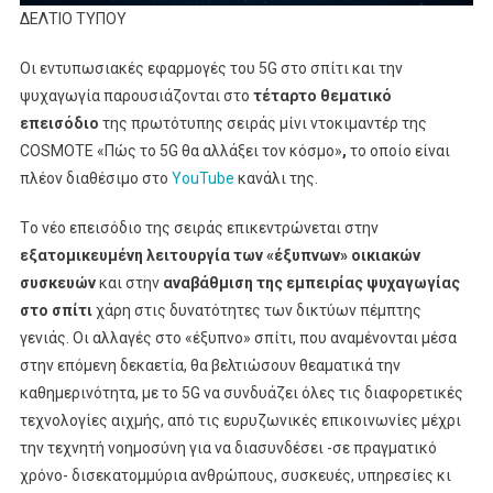
Για
ΔΕΛΤΙΟ ΤΥΠΟΥ
Το
5G
Οι εντυπωσιακές εφαρμογές του 5G στο σπίτι και την
ψυχαγωγία παρουσιάζονται στο
τέταρτο θεματικό
επεισόδιο
της πρωτότυπης σειράς μίνι ντοκιμαντέρ της
COSMOTE «Πώς το 5G θα αλλάξει τον κόσμο»
,
το οποίο είναι
πλέον διαθέσιμο στο
YouTube
κανάλι της.
Tο νέο επεισόδιο της σειράς επικεντρώνεται στην
εξατομικευμένη λειτουργία των «έξυπνων» οικιακών
συσκευών
και στην
αναβάθμιση της εμπειρίας ψυχαγωγίας
στο σπίτι
χάρη στις δυνατότητες των δικτύων πέμπτης
γενιάς. Οι αλλαγές στο «έξυπνο» σπίτι, που αναμένονται μέσα
στην επόμενη δεκαετία, θα βελτιώσουν θεαματικά την
καθημερινότητα, με το 5G να συνδυάζει όλες τις διαφορετικές
τεχνολογίες αιχμής, από τις ευρυζωνικές επικοινωνίες μέχρι
την τεχνητή νοημοσύνη για να διασυνδέσει -σε πραγματικό
χρόνο- δισεκατομμύρια ανθρώπους, συσκευές, υπηρεσίες κι