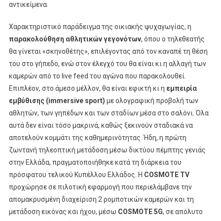
αντικείμενα.
Χαρακτηριστικό παράδειγμα της οικιακής ψυχαγωγίας, η
παρακολούθηση αθλητικών γεγονότων
, όπου ο τηλεθεατής
θα γίνεται «σκηνοθέτης», επιλέγοντας από τον καναπέ τη θέση
του στο γήπεδο, ενώ στον έλεγχό του θα είναι κι η αλλαγή των
καμερών από το live feed του αγώνα που παρακολουθεί.
Επιπλέον, στο άμεσο μέλλον, θα είναι εφικτή κι η
εμπειρία
εμβύθισης (
immersive
sport
)
με ολογραφική προβολή των
αθλητών, των γηπέδων και των σταδίων μέσα στο σαλόνι. Όλα
αυτά δεν είναι τόσο μακρινά, καθώς ξεκινούν σταδιακά να
αποτελούν κομμάτι της καθημερινότητας. Ήδη, η πρώτη
ζωντανή τηλεοπτική μετάδοση μέσω δικτύου πέμπτης γενιάς
στην Ελλάδα, πραγματοποιήθηκε κατά τη διάρκεια του
πρόσφατου τελικού Κυπέλλου Ελλάδος. Η
COSMOTE TV
προχώρησε σε πιλοτική εφαρμογή που περιελάμβανε την
απομακρυσμένη διαχείριση 2 ρομποτικών καμερών και τη
μετάδοση εικόνας και ήχου, μέσω
COSMOTE 5G
, σε απόλυτο