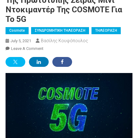
Της Πρωτότυπης Σειράς Μίνι
Ντοκιμαντέρ Της COSMOTE Για
Το 5G
Cosmote
ΣΥΝΔΡΟΜΗΤΙΚΗ ΤΗΛΕΟΡΑΣΗ
ΤΗΛΕΟΡΑΣΗ
Βασίλης Κουφόπουλος
July 5, 2021
On
Leave A Comment
Στο
YouTube
Το
Νέο
Επεισόδιο
Της
Πρωτότυπης
Σειράς
Μίνι
Ντοκιμαντέρ
Της
COSMOTE