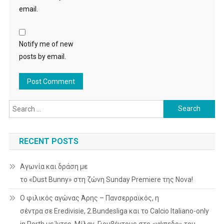
email.
Notify me of new
posts by email.
Search
for:
RECENT POSTS
Αγωνία και δράση με
το «Dust Bunny» στη ζώνη Sunday Premiere της Nova!
Ο φιλικός αγώνας Άρης – Πανσερραϊκός, η
σέντρα σε Eredivisie, 2.Bundesliga και το Calcio Italiano-only
in Perth με Ίντερ, Μίλαν, Γιουβέντους στο «γήπεδο» του