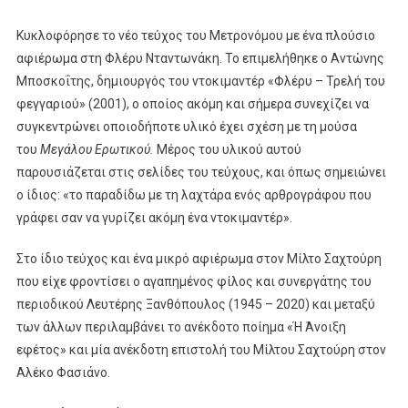
Κυκλοφόρησε το νέο τεύχος του Μετρονόμου με ένα πλούσιο
αφιέρωμα στη Φλέρυ Νταντωνάκη. Το επιμελήθηκε ο Αντώνης
Μποσκοΐτης, δημιουργός του ντοκιμαντέρ «Φλέρυ – Τρελή του
φεγγαριού» (2001), ο οποίος ακόμη και σήμερα συνεχίζει να
συγκεντρώνει οποιοδήποτε υλικό έχει σχέση με τη μούσα
του
Μεγάλου Ερωτικού.
Μέρος του υλικού αυτού
παρουσιάζεται στις σελίδες του τεύχους, και όπως σημειώνει
ο ίδιος: «το παραδίδω με τη λαχτάρα ενός αρθρογράφου που
γράφει σαν να γυρίζει ακόμη ένα ντοκιμαντέρ».
Στο ίδιο τεύχος και ένα μικρό αφιέρωμα στον Μίλτο Σαχτούρη
που είχε φροντίσει ο αγαπημένος φίλος και συνεργάτης του
περιοδικού Λευτέρης Ξανθόπουλος (1945 – 2020) και μεταξύ
των άλλων περιλαμβάνει το ανέκδοτο ποίημα «Ή Άνοιξη
εφέτος» και μία ανέκδοτη επιστολή του Μίλτου Σαχτούρη στον
Αλέκο Φασιάνο.