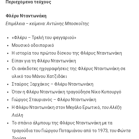
Περιεχόμενα τεύχους
Φλέρυ Νταντωνάκη
Επιμέλεια
– κείμενα
: Αντώνης Μποσκοΐτης
«Φλέρυ – Τρελή του φεγγαριού»
Μουσικό οδοιπορικό
Η ιστορία του πρώτου δίσκου της Φλέρυς Νταντωνάκη
Είπαν για τη Φλέρυ Νταντωνάκη
Οι ανέκδοτες ηχογραφήσεις της Φλέρυς Νταντωνάκη σε
υλικό του Μάνου Χατζιδάκι
Σταύρος Ξαρχάκος – Φλέρυ Νταντωνάκη
Όταν η Φλέρυ Νταντωνάκη τραγούδησε Νίκο Κυπουργό
Γιώργος Σταυριανός – Φλέρυ Νταντωνάκη
Η Φλέρυ Νταντωνάκη στον Μεγάλο Ερωτικό,
του Αλέξη
Λιόλη
To σπάνιο άλμπουμ της Φλέρυς Νταντωνάκη με τα
τραγούδια του Γιώργου Ποταμιάνου από το 1973,
του Φώντα
Τρούσα