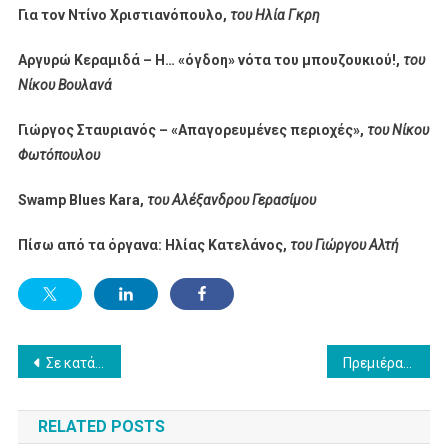
Για τον Ντίνο Χριστιανόπουλο,
του Ηλία Γκρη
Αργυρώ Κεραμιδά – H… «όγδοη» νότα του μπουζουκιού!,
του
Νίκου Βουλανά
Γιώργος Σταυριανός – «Απαγορευμένες περιοχές»,
του Νίκου
Φωτόπουλου
Swamp Blues Kara,
του Αλέξανδρου Γερασίμου
Πίσω από τα όργανα: Ηλίας Κατελάνος,
του Γιώργου Αλτή
Post
Σε κατάσταση συναγερμού οι σκηνοθέτες με τις εμπνεύσεις της κυβέρνησης στο σινεμά
Πρεμιέρα «Pinocchio», του Ματέο Γκαρόνε, στη Nova!
navigation
RELATED POSTS