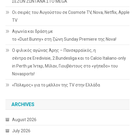
ΣΕΖΟΝ ΖΩΝΤΑΝΑ ΣΤΟ MEGA
Οι σειρές του Αυγούστου σε Cosmote TV, Nova, Netflix, Apple
TV
Αγωνία και δράση με
το «Dust Bunny» στη ζώνη Sunday Premiere της Nova!
Ο φιλικός αγώνας Άρης – Πανσερραϊκός, η
σέντρα σε Eredivisie, 2.Bundesliga και το Calcio Italiano-only
in Perth με Ίντερ, Μίλαν, Γιουβέντους στο «γήπεδο» του
Novasports!
«Πόλεμος» για το μέλλον της TV στην Ελλάδα
ARCHIVES
August 2026
July 2026