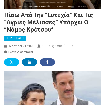
Πίσω Από Την “Ευτυχία” Και Τις
“Άγριες Μέλισσες” Υπάρχει Ο
“νόμος Κρέτσου”
ΤΗΛΕΟΡΑΣΗ
Βασίλης Κουφόπουλος
December 21, 2020
On
Leave A Comment
Πίσω
Από
Την
“Ευτυχία”
Και
Τις
“Άγριες
Μέλισσες”
Υπάρχει