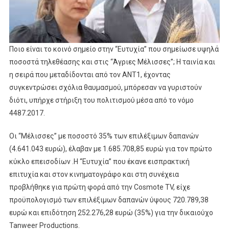
Ο
“νόμος
Κρέτσου”
Ποιο είναι το κοινό σημείο στην “Ευτυχία” που σημείωσε υψηλά
ποσοστά τηλεθέασης και στις “Άγριες Μέλισσες”; Η ταινία και
η σειρά που μεταδίδονται από τον ΑΝΤ1, έχοντας
συγκεντρώσει σχόλια θαυμασμού, μπόρεσαν να γυριστούν
διότι, υπήρχε στήριξη του πολιτισμού μέσα από το νόμο
4487.2017.
Οι “Μέλισσες” με ποσοστό 35% των επιλέξιμων δαπανών
(4.641.043 ευρώ), έλαβαν με 1.685.708,85 ευρώ για τον πρώτο
κύκλο επεισοδίων .Η “Ευτυχία” που έκανε εισπρακτική
επιτυχία και στον κινηματογράφο και στη συνέχεια
προβλήθηκε για πρώτη φορά από την Cosmote TV, είχε
προϋπολογισμό των επιλέξιμων δαπανών ύψους 720.789,38
ευρώ και επιδότηση 252.276,28 ευρώ (35%) για την δικαιούχο
Tanweer Productions.