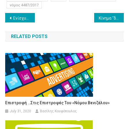
νόμος 4487/2017
Post
Ενίσχυση του Τύπου… μέσω της μεταφοράς του!
Κίνημα “δεν πληρώνω” φόρους και εισφορές από τις εταιρείες streaming
navigation
RELATED POSTS
Επιστροφή …στις Επιστροφές Του «νόμου Βενιζέλου»
July 31, 2020
Βασίλης Κουφόπουλος