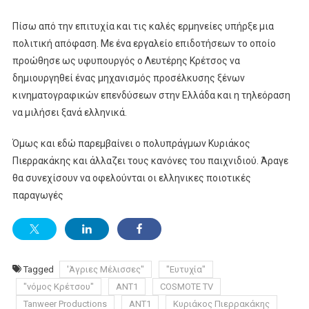
Πίσω από την επιτυχία και τις καλές ερμηνείες υπήρξε μια
πολιτική απόφαση. Με ένα εργαλείο επιδοτήσεων το οποίο
προώθησε ως υφυπουργός ο Λευτέρης Κρέτσος να
δημιουργηθεί ένας μηχανισμός προσέλκυσης ξένων
κινηματογραφικών επενδύσεων στην Ελλάδα και η τηλεόραση
να μιλήσει ξανά ελληνικά.
Όμως και εδώ παρεμβαίνει ο πολυπράγμων Κυριάκος
Πιερρακάκης και άλλαζει τους κανόνες του παιχνιδιού. Άραγε
θα συνεχίσουν να οφελούνται οι ελληνικες ποιοτικές
παραγωγές
Tagged
'Άγριες Μέλισσες"
"Ευτυχία"
"νόμος Κρέτσου"
ANT1
COSMOTE TV
Tanweer Productions
ΑΝΤ1
Κυριάκος Πιερρακάκης