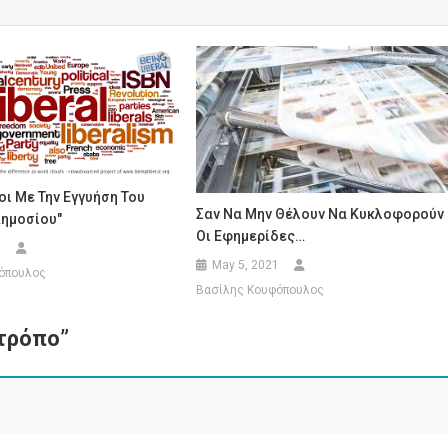
ι Με Την Εγγυήση Του
Σαν Να Μην Θέλουν Να Κυκλοφορούν
Δημοσίου"
Οι Εφημερίδες…
0
May 5, 2021
όπουλος
Βασίλης Κουφόπουλος
 τρόπο
”