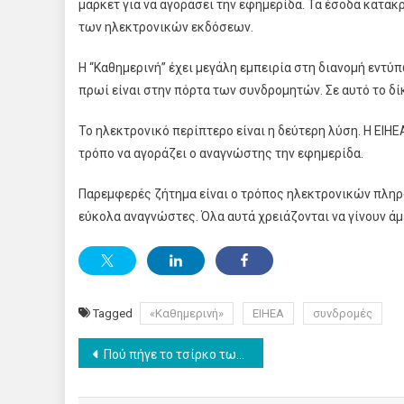
μάρκετ για να αγοράσει την εφημερίδα. Τα έσοδα κατακ
των ηλεκτρονικών εκδόσεων.
Η “Καθημερινή” έχει μεγάλη εμπειρία στη διανομή εντύπ
πρωί είναι στην πόρτα των συνδρομητών. Σε αυτό το δί
Το ηλεκτρονικό περίπτερο είναι η δεύτερη λύση. Η ΕΙΗΕ
τρόπο να αγοράζει ο αναγνώστης την εφημερίδα.
Παρεμφερές ζήτημα είναι ο τρόπος ηλεκτρονικών πληρ
εύκολα αναγνώστες. Όλα αυτά χρειάζονται να γίνουν άμ
Tagged
«Καθημερινή»
ΕΙΗΕΑ
συνδρομές
Post
Πού πήγε το τσίρκο των media;
navigation