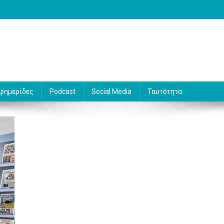
 Γράφει ο Βασίλης Κουφόπουλος
φημερίδες
Podcast
Social Media
Ταυτότητα