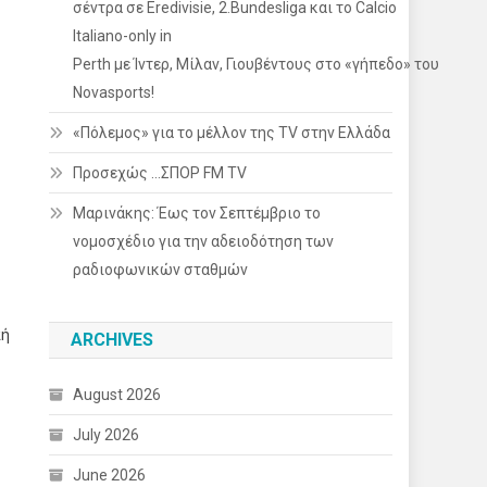
σέντρα σε Eredivisie, 2.Bundesliga και το Calcio
Italiano-only in
Perth με Ίντερ, Μίλαν, Γιουβέντους στο «γήπεδο» του
Novasports!
«Πόλεμος» για το μέλλον της TV στην Ελλάδα
Προσεχώς …ΣΠΟΡ FM TV
Μαρινάκης: Έως τον Σεπτέμβριο το
νομοσχέδιο για την αδειοδότηση των
ραδιοφωνικών σταθμών
πή
ARCHIVES
August 2026
July 2026
June 2026