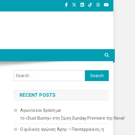
Search
for:
RECENT POSTS
Αγωνία και δράση με
το «Dust Bunny» στη ζώνη Sunday Premiere της Nova!
Ο φιλικός αγώνας Άρης – Πανσερραϊκός, η