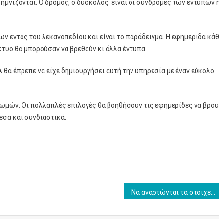
ρημνίζονται. Ο δρόμος, ο δύσκολος, είναι οι συνδρομές των εντύπων 
ων εντός του λεκανοπεδίου και είναι το παράδειγμα. Η εφημερίδα κά
κτυο θα μπορούσαν να βρεθούν κι άλλα έντυπα.
Α θα έπρεπε να είχε δημιουργήσει αυτή την υπηρεσία με έναν εύκολο
ωμών. Οι πολλαπλές επιλογές θα βοηθήσουν τις εφημερίδες να βρου
εσα και συνδιαστικά.
Να αναρτώνται τα στοιχεία της κρατικής διαφήμισης στο Gov.gr