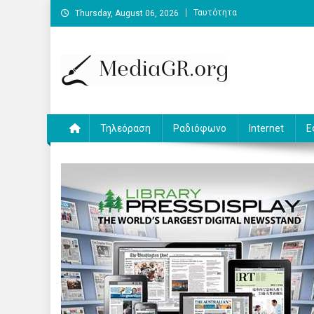
Skip
Ταυτότητα
Thursday, August 06, 2026
to
content
MediaGR.org
Ειδήσεις και αναλύσεις για την ψηφιακή επικοινωνία.
Τηλεόραση
Ραδιόφωνο
Internet
Ε