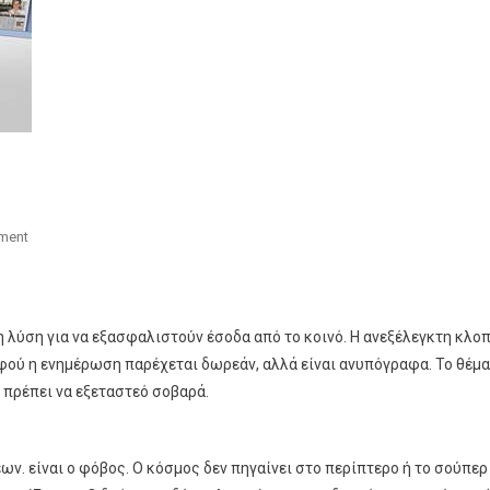
On
ment
Συνδρομές
Με
Κάθε
νη λύση για να εξασφαλιστούν έσοδα από το κοινό. Η ανεξέλεγκτη κλο
Τρόπο
αφού η ενημέρωση παρέχεται δωρεάν, αλλά είναι ανυπόγραφα. Το θέμα
ς πρέπει να εξεταστεό σοβαρά.
ν. είναι ο φόβος. Ο κόσμος δεν πηγαίνει στο περίπτερο ή το σούπερ