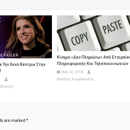
Κίνημα «Δεν Πληρώνω» Από Εταιρείε
Πληροφορικής Και Τηλεπικοινωνιών
ε Την Άννα Κέντρικ Στην
V
May 22, 2018
0
Βασίλης Κουφόπουλος
όπουλος
lds are marked
*