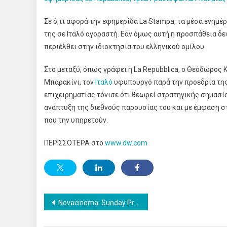
Σε ό,τι αφορά την εφημερίδα La Stampa, τα μέσα ενη
της σε Ιταλό αγοραστή. Εάν όμως αυτή η προσπάθεια δε
περιέλθει στην ιδιοκτησία του ελληνικού ομίλου.
Στο μεταξύ, όπως γράφει η La Repubblica, o Θεόδωρος
Μπαρακίνι, τον
Ιταλό
υφυπουργό παρά την προεδρία της 
επιχειρηματίας τόνισε ότι θεωρεί στρατηγικής σημασία
ανάπτυξη της διεθνούς παρουσίας του και με έμφαση 
που την υπηρετούν.
ΠΕΡΙΣΣΟΤΕΡΑ στο
www.dw.com
Post
Novacinema: Sunday Premiere “Karate Kid: Legends” ΠαραμονήΠρωτοχρονιάςμετην Pop Star, Dua Lipa καθώς και ταμεγαλύτερα US TV Show στο Novalifε!
navigation