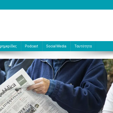
 Γράφει ο Βασίλης Κουφόπουλος
φημερίδες
Podcast
Social Media
Ταυτότητα