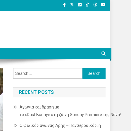
Search
for:
RECENT POSTS
Αγωνία και δράση με
το «Dust Bunny» στη ζώνη Sunday Premiere της Nova!
Ο φιλικός αγώνας Άρης – Πανσερραϊκός, η