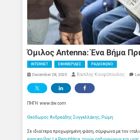
Όμιλος Antenna: Ένα Βήμα Πρι
INTERNET
ΕΦΗΜΕΡΙΔΕΣ
ΡΑΔΙΟΦΩΝΟ
Βασίλης Κουφόπουλος
December 28, 2025
Le
ΠΗΓΗ: www.dw.com
Θεόδωρος Ανδρεάδης Συγγελλάκης, Ρώμη
Σε ιδιαίτερα προχωρημένη φάση, σύμφωνα με τον ιταλ
εφημερίδας La Repubblica, τριών ραδιοφώνων και μιας