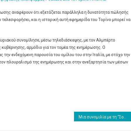
Repubblica
μέρωσης αναφέρουν ότι εξετάζεται παράλληλα η δυνατότητα πώλησής
ν τελεσφορήσει, και η ιστορική αυτή εφημερίδα του Τορίνο μπορεί να
 Κυριακού συνομίλησε, μέσω τηλεδιάσκεψης, με τον Αλμπέρτο
κυβέρνησης, αρμόδιο για τον τομέα της ενημέρωσης. Ο
ς την ενδεχόμενη παρουσία του ομίλου του στην Ιταλία, με στόχο την
στον πλουραλισμό της ενημέρωσης και στην ανεξαρτησία των μέσων
Μια συνομιλία με τη “Σοφία”: Πρέπει να φοβόμαστε τα ρομπότ;