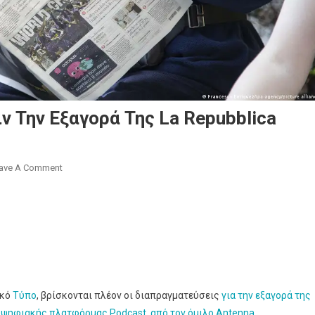
ν Την Εξαγορά Της La Repubblica
On
ave A Comment
Όμιλος
Antenna:
Ένα
Βήμα
Πριν
Την
Εξαγορά
ικό
Τύπο
, βρίσκονται πλέον οι διαπραγματεύσεις
για την εξαγορά της
Της
 ψηφιακής πλατφόρμας Podcast, από τον όμιλο Antenna.
La