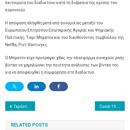
λειτουργία του διαδικτύου κατά τη διάρκεια της κρίσης του
κορονοϊού.
Η απόφαση ελήφθη μετά από συνομιλίες μεταξύ του
Ευρωπαίου Επιτρόπου Εσωτερικής Αγοράς και Ψηφιακής
Πολιτικής, Τιερί Μπρετόν και του διευθύνοντος συμβούλου της
Netflix, Ριντ Χάστινγκς.
Ο Μπρετόν είχε προτρέψει χθες την πλατφόρμα συνεχούς ροής
βίντεο να χαμηλώσει την ποιότητα ανάλυσης των βίντεο της
για να αποφευχθεί η συμφόρηση στο διαδίκτυο.
Post
Τεράστια προσπάθεια στην ΕΡΤ, αλλά δεν έλαβαν όλοι το μήνυμα της κυβέρνησης
Covid-19: Η παραπληροφόρηση, μία επιδημία μέσα στην πανδημία
navigation
RELATED POSTS