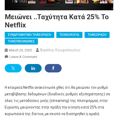
Μειώνει ..ταχύτητα Κατά 25% Το
Netflix
ΣΥΝΔΡΟΜΗΤΙΚΗ ΤΗΛΕΟΡΑΣΗ
ΤΕΧΝΟΛΟΓΙΑ
ΤΗΛΕΟΡΑΣΗ
ΤΗΛΕΠΙΚΟΙΝΩΝΙΕΣ
Βασίλης Κουφόπουλος
March 20, 2020
On
Leave A Comment
Μειώνει
..ταχύτητα
Κατά
25%
Το
Η εταιρεία Netflix ανακοίνωσε χθες ότι θα μειώσει τον ρυθμό
Netflix
μεταβίβασης δεδομένων (δυαδικός ρυθμός εξυπηρέτησης) σε
όλες τις μεταδόσεις ροής (streaming) της πλατφόρμας στην
Ευρώπη, μειώνοντας στην πράξη την κίνηση κατά 25% στα
ευρωπαϊκά της δίκτυα, με σκοπό να διατηρηθεί η ομαλή