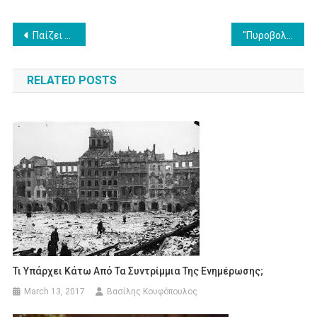
Post
Παίζει μπάλα η Cosmote TV
"Πυροβολάμε και τα πόδια μας" και τον Κώστα Γαβρά
navigation
RELATED POSTS
Τι Υπάρχει Κάτω Από Τα Συντρίμμια Της Ενημέρωσης;
March 13, 2017
Βασίλης Κουφόπουλος