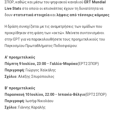
ΣΠΟΡ, καθώς και μέσω του ψηφιακού καναλιού
ERT Mundial
Live Stats
στο οποίο οι επισκέπτες έχουν τη δυνατότητα να
δουν
στατιστικά στοιχεία
και
λήψεις από τέσσερις κάμερες
.
Η δράση συνεχίζεται με τις αναμετρήσεις των ομάδων που
προκρίθηκαν στη φάση των «οκτώ». Μείνετε συντονισμένοι
στην ΕΡΤ για να παρακολουθήσετε τους προημιτελικούς του
Παγκοσμίου Πρωταθλήματος Ποδοσφαίρου:
Α’ προημιτελικός
Πέμπτη 9 Ιουλίου, 23:00
–
Γαλλία-Μαρόκο
(ΕΡΤ2 ΣΠΟΡ)
Περιγραφή:
Γιώργος Χαϊκάλης
Σχόλιο:
Αλέξης Σπυρόπουλος
Β’ προημιτελικός
Παρασκευή 10 Ιουλίου, 22:00
–
Ισπανία-Βέλγιο
(ΕΡΤ2 ΣΠΟΡ)
Περιγραφή:
Ιωσήφ Νικολάου
Σχόλιο:
Γιάννης Καραλής