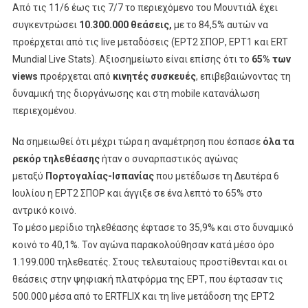
Από τις 11/6 έως τις 7/7 το περιεχόμενο του Μουντιάλ έχει
συγκεντρώσει
10.300.000 θεάσεις,
με το 84,5% αυτών να
προέρχεται από τις live μεταδόσεις (ΕΡΤ2 ΣΠΟΡ, ΕΡΤ1 και ERT
Mundial Live Stats). Αξιοσημείωτο είναι επίσης ότι το
65% των
views
προέρχεται από
κινητές συσκευές
, επιβεβαιώνοντας τη
δυναμική της διοργάνωσης και στη mobile κατανάλωση
περιεχομένου.
Να σημειωθεί ότι μέχρι τώρα η αναμέτρηση που έσπασε
όλα τα
ρεκόρ τηλεθέασης
ήταν ο συναρπαστικός αγώνας
μεταξύ
Πορτογαλίας-Ισπανίας
που μετέδωσε τη Δευτέρα 6
Ιουλίου η ΕΡΤ2 ΣΠΟΡ και άγγιξε σε ένα λεπτό το 65% στο
αντρικό κοινό.
Το μέσο μερίδιο τηλεθέασης έφτασε το 35,9% και στο δυναμικό
κοινό το 40,1%. Τον αγώνα παρακολούθησαν κατά μέσο όρο
1.199.000 τηλεθεατές. Στους τελευταίους προστίθενται και οι
θεάσεις στην ψηφιακή πλατφόρμα της ΕΡΤ, που έφτασαν τις
500.000 μέσα από το ERTFLIX και τη live μετάδοση της ΕΡΤ2