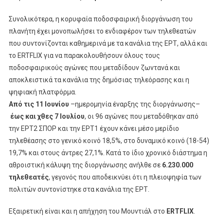
Τηλεθέαση
Στα
Συνολικότερα, η κορυφαία ποδοσφαιρική διοργάνωση του
Κανάλια
πλανήτη έχει μονοπωλήσει το ενδιαφέρον των τηλεθεατών
Της
που συντονίζονται καθημερινά με τα κανάλια της ΕΡΤ, αλλά και
ΕΡΤ
το ERTFLIX για να παρακολουθήσουν όλους τους
ποδοσφαιρικούς αγώνες που μεταδίδουν ζωντανά και
αποκλειστικά τα κανάλια της δημόσιας τηλεόρασης και η
ψηφιακή πλατφόρμα.
Από τις 11 Ιουνίου
–ημερομηνία έναρξης της διοργάνωσης–
έως και χθες 7 Ιουλίου
, οι 96 αγώνες που μεταδόθηκαν από
την ΕΡΤ2 ΣΠΟΡ και την ΕΡΤ1 έχουν κάνει μέσο μερίδιο
τηλεθέασης στο γενικό κοινό 18,5%, στο δυναμικό κοινό (18-54)
19,7% και στους άντρες 27,1%. Κατά το ίδιο χρονικό διάστημα η
αθροιστική κάλυψη της διοργάνωσης ανήλθε σε
6.230.000
τηλεθεατές
, γεγονός που αποδεικνύει ότι η πλειοψηφία των
πολιτών συντονίστηκε στα κανάλια της ΕΡΤ.
Εξαιρετική είναι και η απήχηση του Μουντιάλ στο
ERTFLIX
.