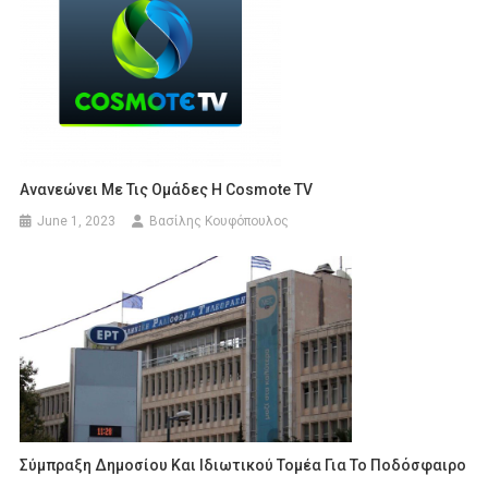
Ανανεώνει Με Τις Ομάδες Η Cosmote TV
June 1, 2023
Βασίλης Κουφόπουλος
Σύμπραξη Δημοσίου Και Ιδιωτικού Τομέα Για Το Ποδόσφαιρο