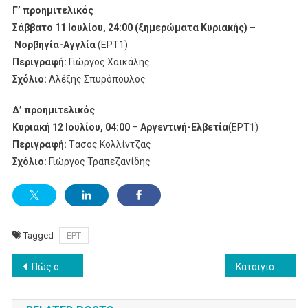
Γ’ προημιτελικός
Σάββατο 11 Ιουλίου, 24:00 (ξημερώματα Κυριακής)
–
Νορβηγία-Αγγλία
(ΕΡΤ1)
Περιγραφή:
Γιώργος Χαϊκάλης
Σχόλιο:
Αλέξης Σπυρόπουλος
Δ’ προημιτελικός
Κυριακή 12 Ιουλίου, 04:00
–
Αργεντινή-Ελβετία
(ΕΡΤ1)
Περιγραφή:
Τάσος Κολλίντζας
Σχόλιο:
Γιώργος Τραπεζανίδης
Tagged
ΕΡΤ
Post
Πώς ο ΣΚΑΪ…παίζει μπάλα
Καταιγιστικές πρεμιέρες «Eddington​», «Black Phone 2»​, «Shell» στη ζώνηSunday Premiere της Nova!
navigation