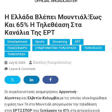
Η Ελλάδα Βλέπει Μουντιάλ:Έως
Και 65% Η Τηλεθέαση Στα
Κανάλια Της ΕΡΤ
Entertainment
Sports
Streaming
ΕΡΤ
ΠΟΔΟΣΦΑΙΡΟ
ΣΥΝΔΡΟΜΗΤΙΚΗ ΤΗΛΕΟΡΑΣΗ
ΤΗΛΕΘΕΑΣΗ
ΤΗΛΕΟΡΑΣΗ
Βασίλης Κουφόπουλος
July 8, 2026
On
Leave A Comment
Η
Ελλάδα
Βλέπει
Οι συγκλονιστικές αναμετρήσεις
Μουντιάλ:Έως
Αργεντινή-
Και
Αίγυπτος
και
Ελβετία-Κολομβία
με τις οποίες ολοκληρώθηκε
65%
η φάση των 16 στο Μουντιάλ απογείωσαν την τηλεθέαση
Η
στην
ΕΡΤ2 ΣΠΟΡ
που
ξεπέρασε το 41%
στα αντρικά κοινά.