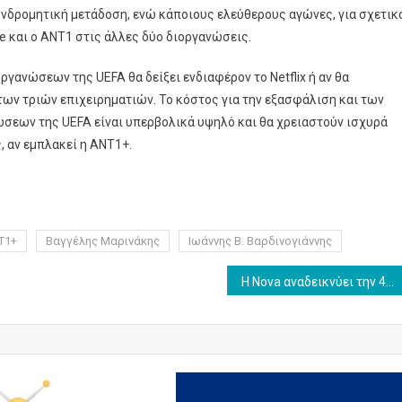
υνδρομητική μετάδοση, ενώ κάποιους ελεύθερους αγώνες, για σχετικ
 και ο ΑΝΤ1 στις άλλες δύο διοργανώσεις.
ργανώσεων της UEFA θα δείξει ενδιαφέρον το Netflix ή αν θα
ων τριών επιχειρηματιών. Το κόστος για την εξασφάλιση και των
ώσεων της UEFA είναι υπερβολικά υψηλό και θα χρειαστούν ισχυρά
, αν εμπλακεί η ANT1+.
Τ1+
Βαγγέλης Μαρινάκης
Ιωάννης Β. Βαρδινογιάννης
H Nova αναδεικνύει την 40ή επέτειο του Τσερνόμπιλ με special αφιερώματα στα θεματικά κανάλια National Geographic, Viasat History, Discovery!