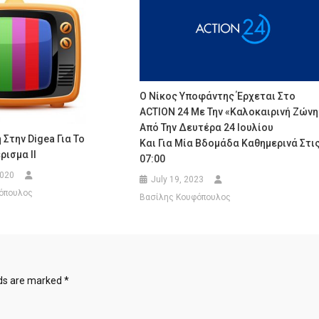
Ο Νίκος Υποφάντης Έρχεται Στο
ACTION 24 Με Την «Καλοκαιρινή Ζώνη
Από Την Δευτέρα 24 Ιουλίου
Στην Digea Για Το
Και Για Μία Βδομάδα Καθημερινά Στι
ισμα ΙΙ
07:00
2020
July 19, 2023
όπουλος
Βασίλης Κουφόπουλος
lds are marked
*