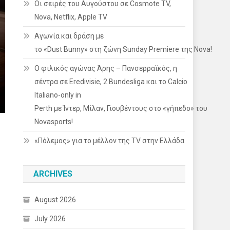
Οι σειρές του Αυγούστου σε Cosmote TV,
Nova, Netflix, Apple TV
Αγωνία και δράση με
το «Dust Bunny» στη ζώνη Sunday Premiere της Nova!
Ο φιλικός αγώνας Άρης – Πανσερραϊκός, η
σέντρα σε Eredivisie, 2.Bundesliga και το Calcio
Italiano-only in
Perth με Ίντερ, Μίλαν, Γιουβέντους στο «γήπεδο» του
Novasports!
«Πόλεμος» για το μέλλον της TV στην Ελλάδα
ARCHIVES
August 2026
July 2026