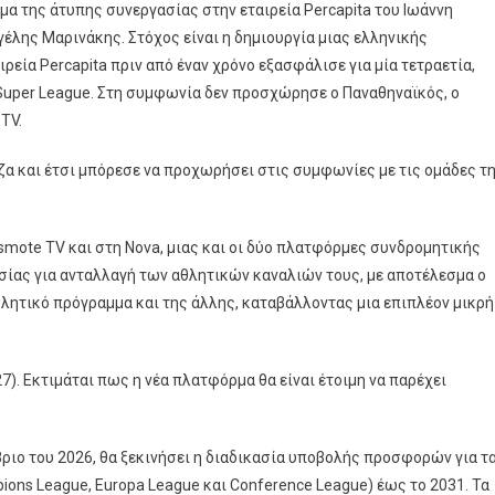
Για
α της άτυπης συνεργασίας στην εταιρεία Percapita του Ιωάννη
Τις
γέλης Μαρινάκης. Στόχος είναι η δημιουργία μιας ελληνικής
Ποδοσφαρικές
εία Percapita πριν από έναν χρόνο εξασφάλισε για μία τετραετία,
Μεταδόσεις
Super League. Στη συμφωνία δεν προσχώρησε ο Παναθηναϊκός, ο
TV.
ζα και έτσι μπόρεσε να προχωρήσει στις συμφωνίες με τις ομάδες τ
smote TV και στη Nova, μιας και οι δύο πλατφόρμες συνδρομητικής
σίας για ανταλλαγή των αθλητικών καναλιών τους, με αποτέλεσμα ο
θλητικό πρόγραμμα και της άλλης, καταβάλλοντας μια επιπλέον μικρή
7). Εκτιμάται πως η νέα πλατφόρμα θα είναι έτοιμη να παρέχει
ριο του 2026, θα ξεκινήσει η διαδικασία υποβολής προσφορών για τ
ns League, Europa League και Conference League) έως το 2031. Τα