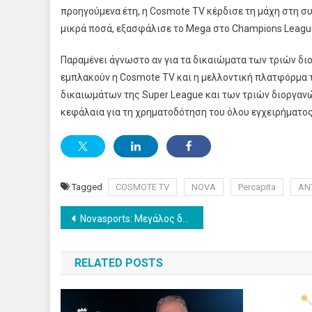
προηγούμενα έτη, η Cosmote TV κέρδισε τη μάχη στη σ
μικρά ποσά, εξασφάλισε το Mega στο Champions League
Παραμένει άγνωστο αν για τα δικαιώματα των τριών διο
εμπλακούν η Cosmote TV και η μελλοντική πλατφόρμα τ
δικαιωμάτων της Super League και των τριών διοργαν
κεφάλαια για τη χρηματοδότηση του όλου εγχειρήματος
Tagged
COSMOTE TV
NOVA
Percapita
ΑΝ
Post
Novasports: Μεγάλος διαγωνισμός με θέμα την EuroLeague και έπαθλο ένα πλήρως υβριδικό SUV OMODA 5
navigation
RELATED POSTS