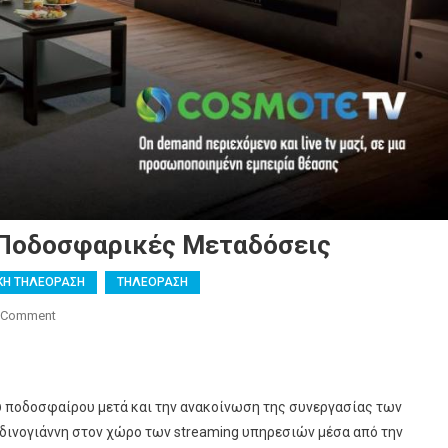
ις Ποδοσφαρικές Μεταδόσεις
ΚΗ ΤΗΛΕΟΡΑΣΗ
ΤΗΛΕΟΡΑΣΗ
On
 Comment
Το
Σχέδιο
Των
ύ ποδοσφαίρου μετά και την ανακοίνωση της συνεργασίας των
«Big
3»
δινογιάννη στον χώρο των streaming υπηρεσιών μέσα από την