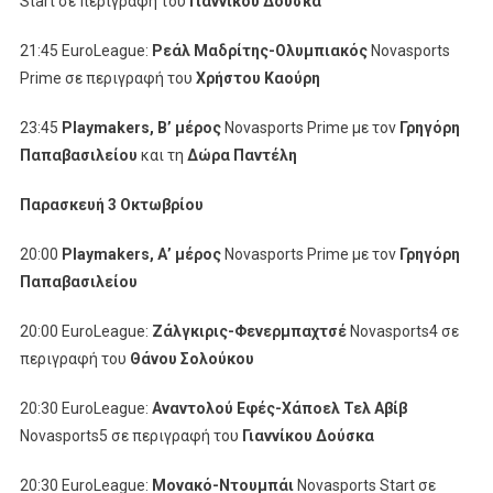
Start σε περιγραφή του
Γιαννίκου Δούσκα
21:45 EuroLeague:
Ρεάλ Μαδρίτης-Ολυμπιακός
Novasports
Prime σε περιγραφή του
Χρήστου Καούρη
23:45
Playmakers
,
B
’ μέρος
Novasports Prime με τον
Γρηγόρη
Παπαβασιλείου
και τη
Δώρα Παντέλη
Παρασκευή 3 Οκτωβρίου
20:00
Playmakers
, Α’ μέρος
Novasports Prime με τον
Γρηγόρη
Παπαβασιλείου
20:00 EuroLeague:
Ζάλγκιρις-Φενερμπαχτσέ
Novasports4 σε
περιγραφή του
Θάνου Σολούκου
20:30 EuroLeague:
Αναντολού Εφές-Χάποελ Τελ Αβίβ
Novasports5 σε περιγραφή του
Γιαννίκου Δούσκα
20:30 EuroLeague:
Μονακό-Ντουμπάι
Novasports Start σε