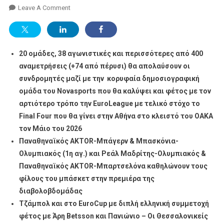
On
Leave A Comment
H
Μεγαλύτερη
EuroLeague
20 ομάδες, 38 αγωνιστικές και περισσότερες από 400
Όλων
Των
αναμετρήσεις (+74 από πέρυσι) θα απολαύσουν οι
Εποχών
συνδρομητές μαζί με την κορυφαία δημοσιογραφική
Με
ομάδα του Novasports που θα καλύψει και φέτος με τον
Παναθηναϊκό
αρτιότερο τρόπο την EuroLeague με τελικό στόχο το
AKTOR
Final
Four
που θα γίνει στην Αθήνα στο κλειστό του ΟΑΚΑ
Και
τον Μάιο του 2026
Ολυμπιακό
Παναθηναϊκός AKTOR-Μπάγερν & Μπασκόνια-
Κάνει
Ολυμπιακός (1η αγ.) και Ρεάλ Μαδρίτης-Ολυμπιακός &
Τζάμπολ
Παναθηναϊκός AKTOR-Μπαρτσελόνα καθηλώνουν τους
Με
φίλους του μπάσκετ στην πρεμιέρα της
«διαβολοβδομάδα»
διαβολοβδομάδας
Στο
Παρκε
Τζάμπολ και στο
EuroCup
με διπλή ελληνική συμμετοχή
Του
φέτος με Άρη
Betsson
και Πανιώνιο – Οι Θεσσαλονικείς