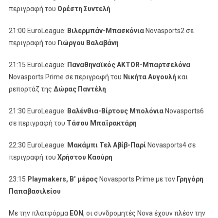
περιγραφή του
Ορέστη Συντελή
21:00 EuroLeague:
Βιλερμπάν-Μπασκόνια
Novasports2 σε
περιγραφή του
Γιώργου Βαλαβάνη
21:15 EuroLeague:
Παναθηναϊκός AKTOR-Μπαρτσελόνα
Novasports Prime σε περιγραφή του
Νικήτα Αυγουλή
και
ρεπορτάζ της
Δώρας Παντέλη
21:30 EuroLeague:
Βαλένθια-Βίρτους Μπολόνια
Novasports6
σε περιγραφή του
Τάσου Μπαϊρακτάρη
22:30 EuroLeague:
Μακάμπι Τελ Αβίβ-Παρί
Novasports4 σε
περιγραφή του
Χρήστου Καούρη
23:15
Playmakers
,
B
’ μέρος
Novasports Prime με τον
Γρηγόρη
Παπαβασιλείου
Με την πλατφόρμα
EON
, οι συνδρομητές Nova έχουν πλέον την