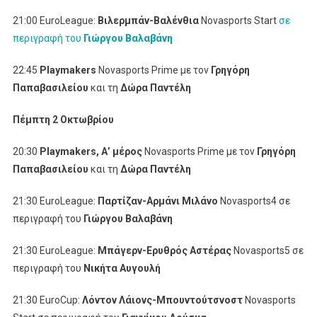
21:00 EuroLeague:
Βιλερμπάν-Βαλένθια
Novasports Start
σε
περιγραφή του
Γιώργου Βαλαβάνη
22:45
Playmakers
Novasports Prime με τον
Γρηγόρη
Παπαβασιλείου
και τη
Δώρα Παντέλη
Πέμπτη 2 Οκτωβρίου
20:30
Playmakers
, Α’ μέρος
Novasports Prime με τον
Γρηγόρη
Παπαβασιλείου
και τη
Δώρα Παντέλη
21:30 EuroLeague:
Παρτίζαν-Αρμάνι Μιλάνο
Novasports4 σε
περιγραφή του
Γιώργου Βαλαβάνη
21:30 EuroLeague:
Μπάγερν-Ερυθρός Αστέρας
Novasports5 σε
περιγραφή του
Νικήτα Αυγουλή
21:30 EuroCup:
Λόντον Λάιονς-Μπουντούτσνοστ
Novasports