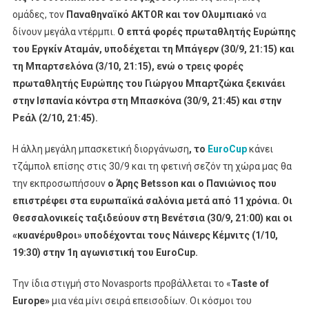
ομάδες, τον
Παναθηναϊκό
AKTOR
και τον Ολυμπιακό
να
δίνουν μεγάλα ντέρμπι.
Ο επτά φορές πρωταθλητής Ευρώπης
του Εργκίν Αταμάν, υποδέχεται τη Μπάγερν (30/9, 21:15) και
τη Μπαρτσελόνα (3/10, 21:15), ενώ ο τρεις φορές
πρωταθλητής Ευρώπης του Γιώργου Μπαρτζώκα ξεκινάει
στην Ισπανία κόντρα στη Μπασκόνα (30/9, 21:45) και στην
Ρεάλ (2/10, 21:45).
Η άλλη μεγάλη μπασκετική διοργάνωση
, το
EuroCup
κάνει
τζάμπολ επίσης στις 30/9 και τη φετινή σεζόν τη χώρα μας θα
την εκπροσωπήσουν
ο Άρης
Betsson
και ο Πανιώνιος που
επιστρέφει στα ευρωπαϊκά σαλόνια μετά από 11 χρόνια. Οι
Θεσσαλονικείς ταξιδεύουν στη Βενέτσια (30/9, 21:00) και οι
«κυανέρυθροι» υποδέχονται τους Νάινερς Κέμνιτς (1/10,
19:30) στην 1η αγωνιστική του EuroCup.
Tην ίδια στιγμή στο Novasports προβάλλεται το «
Taste
of
Europe
»
μια νέα μίνι σειρά επεισοδίων. Οι κόσμοι του