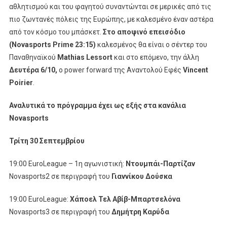
αθλητισμού και του φαγητού συναντώνται σε μερικές από τις
πιο ζωντανές πόλεις της Ευρώπης, με καλεσμένο έναν αστέρα
από τον κόσμο του μπάσκετ.
Στο αποψινό επεισόδιο
(Novasports Prime 23:15)
καλεσμένος θα είναι ο σέντερ του
Παναθηναϊκού
Mathias Lessort
και στο επόμενο, την άλλη
Δευτέρα 6/10,
o power forward της Αναντολού Εφές
Vincent
Poirier
.
Αναλυτικά το πρόγραμμα έχει ως εξής στα κανάλια
Novasports
Τρίτη 30 Σεπτεμβρίου
19:00 EuroLeague – 1η αγωνιστική:
Ντουμπάι-Παρτίζαν
Novasports2 σε περιγραφή του
Γιαννίκου Δούσκα
19:00 EuroLeague:
Χάποελ Τελ Αβίβ-Μπαρτσελόνα
Novasports3 σε περιγραφή του
Δημήτρη Καρύδα