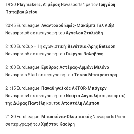
19:30
Playmakers
, Α’ μέρος
Novasports4 με τον
Γρηγόρη
Παπαβασιλείου
20:45 EuroLeague:
Αναντολού Εφές-Μακάμπι Τελ Αβίβ
Novasports6 σε περιγραφή του
Άγγελου Στυλιάδη
21:00 EuroCup – 1η αγωνιστική:
Βενέτσια-Άρης Betsson
Novasports5 σε περιγραφή του
Γιώργου Βαλαβάνη
21:00 EuroLeague:
Ερυθρός Αστέρας-Αρμάνι Μιλάνο
Novasports Start σε περιγραφή του
Τάσου Μπαϊρακτάρη
21:15 EuroLeague:
Παναθηναϊκός AKTOR-Μπάγερν
Novasports4 σε περιγραφή του
Νικήτα Αυγουλή
και ρεπορτάζ
της
Δώρας Παντέλη
και του
Αποστόλη Λάμπου
21:30 EuroLeague:
Μπασκόνια-Ολυμπιακός
Novasports Prime
σε περιγραφή του
Χρήστου Καούρη