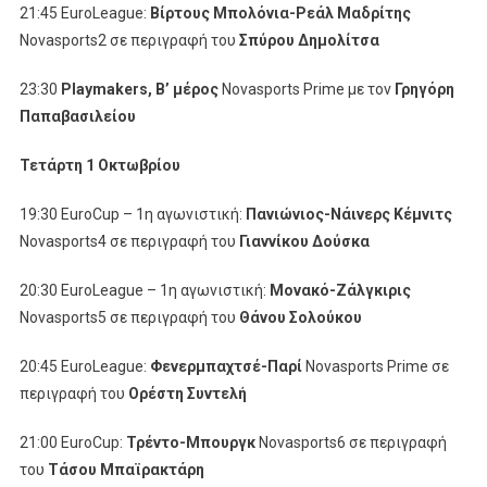
21:45 EuroLeague:
Βίρτους Μπολόνια-Ρεάλ Μαδρίτης
Novasports2 σε περιγραφή του
Σπύρου Δημολίτσα
23:30
Playmakers
, Β’ μέρος
Novasports Prime με τον
Γρηγόρη
Παπαβασιλείου
Τετάρτη 1 Οκτωβρίου
19:30 EuroCup – 1η αγωνιστική:
Πανιώνιος-Νάινερς Κέμνιτς
Novasports4 σε περιγραφή του
Γιαννίκου Δούσκα
20:30 EuroLeague – 1η αγωνιστική:
Μονακό-Ζάλγκιρις
Novasports5 σε περιγραφή του
Θάνου Σολούκου
20:45 EuroLeague:
Φενερμπαχτσέ-Παρί
Novasports Prime σε
περιγραφή του
Ορέστη Συντελή
21:00 EuroCup:
Τρέντο-Μπουργκ
Novasports6 σε περιγραφή
του
Τάσου Μπαϊρακτάρη