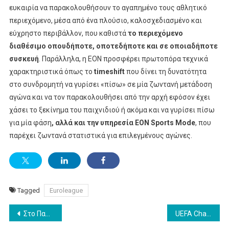
ευκαιρία να παρακολουθήσουν το αγαπημένο τους αθλητικό
περιεχόμενο, μέσα από ένα πλούσιο, καλοσχεδιασμένο και
εύχρηστο περιβάλλον, που καθιστά
το περιεχόμενο
διαθέσιμο οπουδήποτε, οποτεδήποτε και σε οποιαδήποτε
συσκευή
. Παράλληλα, η ΕΟΝ προσφέρει πρωτοπόρα τεχνικά
χαρακτηριστικά όπως το
timeshift
που δίνει τη δυνατότητα
στο συνδρομητή να γυρίσει «πίσω» σε μία ζωντανή μετάδοση
αγώνα και να τον παρακολουθήσει από την αρχή εφόσον έχει
χάσει το ξεκίνημα του παιχνιδιού ή ακόμα και να γυρίσει πίσω
για μία φάση
, αλλά και την υπηρεσία EON Sports Mode
, που
παρέχει ζωντανά στατιστικά για επιλεγμένους αγώνες.
Tagged
Euroleague
Post
Στο Παρά Πέντε 20 χρόνια μετά: Ο Γιώργος Καπουτζίδης σε προσκαλεί να γράψεις το 50ο επεισόδιο
UEFA Champions League: Άρσεναλ-Ολυμπιακός, Μπαρτσελόνα-Παρί Σεν Ζερμέν και 16 ακόμα ματς παίζουν στην COSMOTE TV