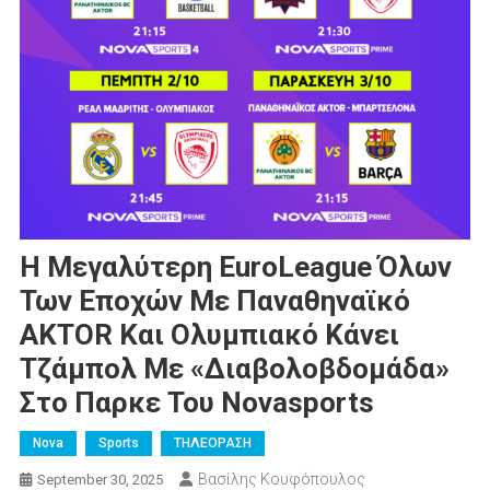
H Μεγαλύτερη EuroLeague Όλων
Των Εποχών Με Παναθηναϊκό
AKTOR Και Ολυμπιακό Κάνει
Τζάμπολ Με «διαβολοβδομάδα»
Στο Παρκε Του Novasports
Nova
Sports
ΤΗΛΕΟΡΑΣΗ
Βασίλης Κουφόπουλος
September 30, 2025