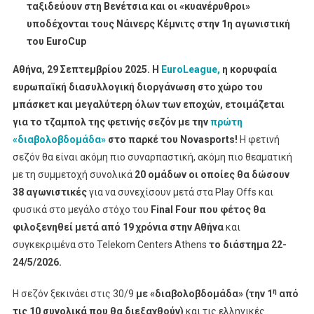
Novasports
ταξιδεύουν στη Βενέτσια και οι «κυανέρυθροι»
υποδέχονται τους Νάινερς Κέμνιτς στην 1η αγωνιστική
του EuroCup
Αθήνα, 29 Σεπτεμβρίου 2025. Η
EuroLeague
,
η κορυφαία
ευρωπαϊκή διασυλλογική διοργάνωση στο χώρο του
μπάσκετ και μεγαλύτερη όλων των εποχών, ετοιμάζεται
για το τζαμπολ της φετινής σεζόν με την
πρώτη
«διαβολοβδομάδα»
στο παρκέ του
Novasports
!
Η φετινή
σεζόν θα είναι ακόμη πιο συναρπαστική, ακόμη πιο θεαματική
με τη συμμετοχή συνολικά
20 ομάδων οι οποίες θα δώσουν
38 αγωνιστικές
για να συνεχίσουν μετά στα Play Offs και
φυσικά στο μεγάλο στόχο του
Final
Four
που φέτος θα
φιλοξενηθεί μετά από 19 χρόνια στην Αθήνα
και
συγκεκριμένα στο Telekom Centers Athens
το διάστημα 22-
24/5/2026.
η
Η σεζόν ξεκινάει στις 30/9
με «διαβολοβδομάδα» (την 1
από
τις 10 συνολικά που θα διεξαχθούν)
και τις ελληνικές