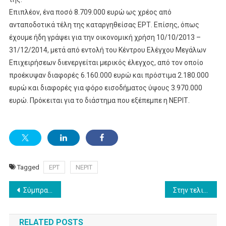
Επιπλέον, ένα ποσό 8.709.000 ευρώ ως χρέος από
ανταποδοτικά τέλη της καταργηθείσας ΕΡΤ. Επίσης, όπως
έχουμε ήδη γράψει για την οικονομική χρήση 10/10/2013 –
31/12/2014, μετά από εντολή του Κέντρου Ελέγχου Μεγάλων
Επιχειρήσεων διενεργείται μερικός έλεγχος, από τον οποίο
προέκυψαν διαφορές 6.160.000 ευρώ και πρόστιμα 2.180.000
ευρώ και διαφορές για φόρο εισοδήματος ύψους 3.970.000
ευρώ. Πρόκειται για το διάστημα που εξέπεμπε η ΝΕΡΙΤ.
Tagged
ΕΡΤ
ΝΕΡΙΤ
Post
Σύμπραξη δημοσίου και ιδιωτικού τομέα για το Ποδόσφαιρο
Στην τελική ευθεία η απόκτηση δικτύου ψηφιακών πομπών της ΕΡΤ
navigation
RELATED POSTS