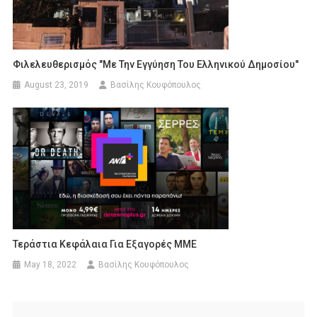
Φιλελευθερισμός "με Την Εγγύηση Του Ελληνικού Δημοσίου"
August 23, 2019
Βασίλης Κουφόπουλος
Τεράστια Κεφάλαια Για Εξαγορές ΜΜΕ
May 18, 2022
Βασίλης Κουφόπουλος