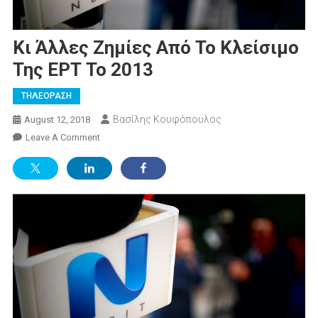
Κι Άλλες Ζημίες Από Το Κλείσιμο
Της ΕΡΤ Το 2013
ΤΗΛΕΟΡΑΣΗ
Βασίλης Κουφόπουλος
August 12, 2018
On
Leave A Comment
Κι
Άλλες
Ζημίες
Από
Το
Κλείσιμο
Της
ΕΡΤ
Το
2013