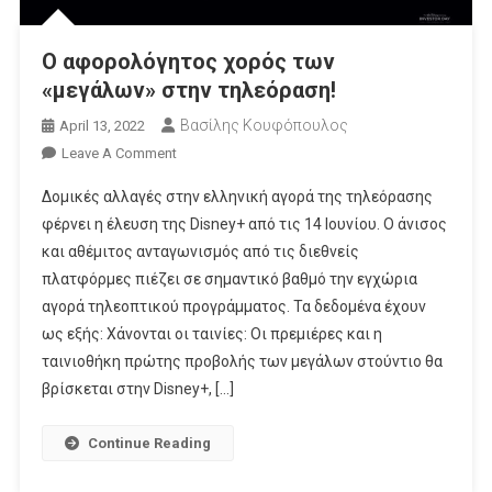
Ο αφορολόγητος χορός των
«μεγάλων» στην τηλεόραση!
Βασίλης Κουφόπουλος
April 13, 2022
On
Leave A Comment
Ο
Δομικές αλλαγές στην ελληνική αγορά της τηλεόρασης
Αφορολόγητος
φέρνει η έλευση της Disney+ από τις 14 Ιουνίου. Ο άνισος
Χορός
και αθέμιτος ανταγωνισμός από τις διεθνείς
Των
πλατφόρμες πιέζει σε σημαντικό βαθμό την εγχώρια
«μεγάλων»
Στην
αγορά τηλεοπτικού προγράμματος. Τα δεδομένα έχουν
Τηλεόραση!
ως εξής: Χάνονται οι ταινίες: Οι πρεμιέρες και η
ταινιοθήκη πρώτης προβολής των μεγάλων στούντιο θα
βρίσκεται στην Disney+, […]
Continue Reading