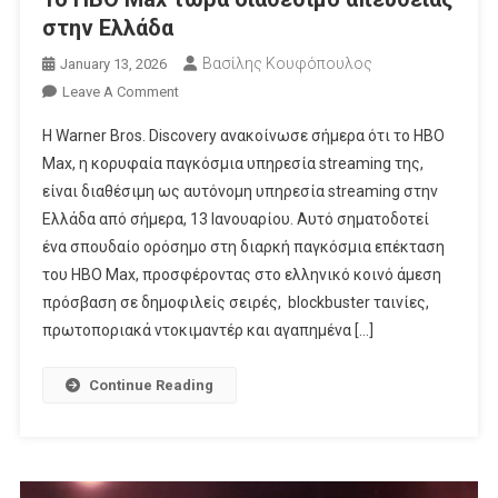
στην Ελλάδα
Βασίλης Κουφόπουλος
January 13, 2026
On
Leave A Comment
Το
Η Warner Bros. Discovery ανακοίνωσε σήμερα ότι το HBO
HBO
Max, η κορυφαία παγκόσμια υπηρεσία streaming της,
Max
είναι διαθέσιμη ως αυτόνομη υπηρεσία streaming στην
Τώρα
Ελλάδα από σήμερα, 13 Ιανουαρίου. Αυτό σηματοδοτεί
Διαθέσιμο
Απευθείας
ένα σπουδαίο ορόσημο στη διαρκή παγκόσμια επέκταση
Στην
του HBO Max, προσφέροντας στο ελληνικό κοινό άμεση
Ελλάδα
πρόσβαση σε δημοφιλείς σειρές, blockbuster ταινίες,
πρωτοποριακά ντοκιμαντέρ και αγαπημένα […]
Continue Reading