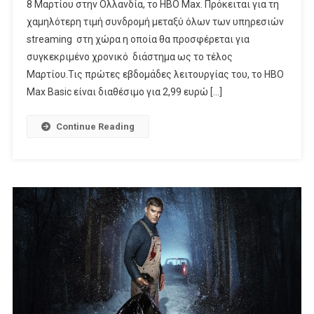
8 Μαρτίου στην Ολλανδία, το HBO Max. Πρόκειται για τη
2,99
χαμηλότερη τιμή συνδρομή μεταξύ όλων των υπηρεσιών
Ευρώ
streaming στη χώρα η οποία θα προσφέρεται για
Έρχεται
Το
συγκεκριμένο χρονικό διάστημα ως το τέλος
HBO
Μαρτίου.Τις πρώτες εβδομάδες λειτουργίας του, το HBO
Max!
Max Basic είναι διαθέσιμο για 2,99 ευρώ […]
Continue Reading