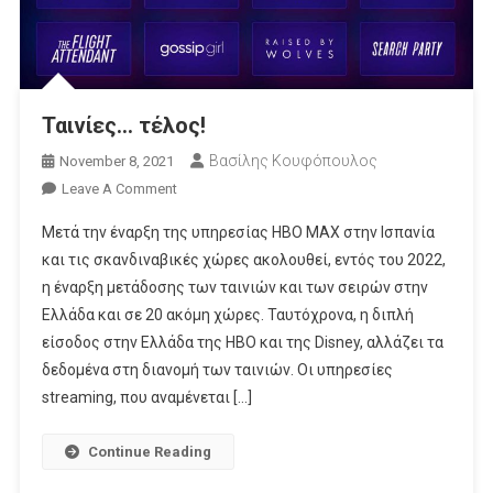
Ταινίες… τέλος!
Βασίλης Κουφόπουλος
November 8, 2021
On
Leave A Comment
Ταινίες…
Μετά την έναρξη της υπηρεσίας ΗΒΟ MAX στην Ισπανία
Τέλος!
και τις σκανδιναβικές χώρες ακολουθεί, εντός του 2022,
η έναρξη μετάδοσης των ταινιών και των σειρών στην
Ελλάδα και σε 20 ακόμη χώρες. Ταυτόχρονα, η διπλή
είσοδος στην Ελλάδα της HBO και της Disney, αλλάζει τα
δεδομένα στη διανομή των ταινιών. Οι υπηρεσίες
streaming, που αναμένεται […]
Continue Reading