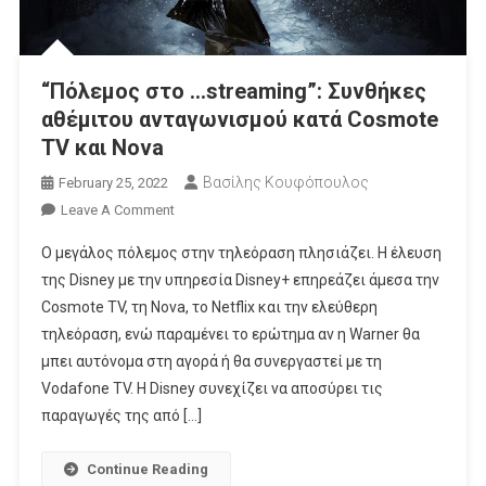
“Πόλεμος στο …streaming”: Συνθήκες
αθέμιτου ανταγωνισμού κατά Cosmote
TV και Nova
Βασίλης Κουφόπουλος
February 25, 2022
On
Leave A Comment
“Πόλεμος
Ο μεγάλος πόλεμος στην τηλεόραση πλησιάζει. Η έλευση
Στο
της Disney με την υπηρεσία Disney+ επηρεάζει άμεσα την
…
Cosmote TV, τη Nova, το Netflix και την ελεύθερη
Streaming”:
τηλεόραση, ενώ παραμένει το ερώτημα αν η Warner θα
Συνθήκες
Αθέμιτου
μπει αυτόνομα στη αγορά ή θα συνεργαστεί με τη
Ανταγωνισμού
Vodafone TV. Η Disney συνεχίζει να αποσύρει τις
Κατά
παραγωγές της από […]
Cosmote
TV
Continue Reading
Και