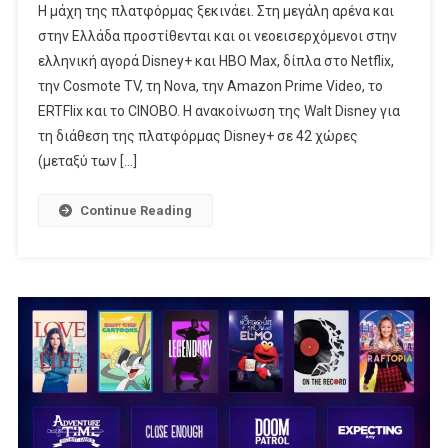
H μάχη της πλατφόρμας ξεκινάει. Στη μεγάλη αρένα και
Η
στην Ελλάδα προστίθενται και οι νεοεισερχόμενοι στην
Κυβέρνηση
ελληνική αγορά Disney+ και HBO Max, δίπλα στο Netflix,
Χάνει
την Cosmote TV, τη Nova, την Amazon Prime Video, το
Τη
Μάχη
ERTFlix και το CINOBO. Η ανακοίνωση της Walt Disney για
Της
τη διάθεση της πλατφόρμας Disney+ σε 42 χώρες
Πλατφόρμας
(μεταξύ των […]
Continue Reading