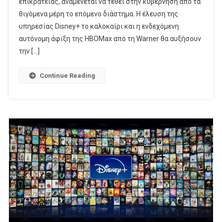
επικράτειας, αναμένεται να τεθεί στην κυβέρνηση από τα
Ζητάει
Η
θιγόμενα μέρη το επόμενο διάστημα. Η έλευση της
Ελεύθερη
υπηρεσίας Disney+ το καλοκαίρι και η ενδεχόμενη
TV
αυτόνομη άφιξη της HBOMax από τη Warner θα αυξήσουν
την […]
Continue Reading