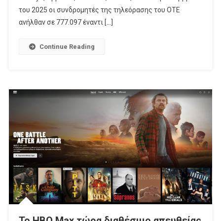
Τον
του 2025 οι συνδρομητές της τηλεόρασης του ΟΤΕ
Αθέμιτο
ανήλθαν σε 777.097 έναντι […]
Ανταγωνισμό
Continue Reading
Το HBO Max τώρα διαθέσιμο απευθείας