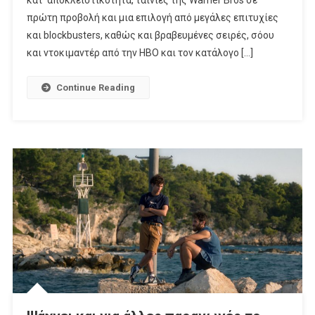
Με
πρώτη προβολή και μια επιλογή από μεγάλες επιτυχίες
Warner
και blockbusters, καθώς και βραβευμένες σειρές, σόου
Και
και ντοκιμαντέρ από την HBO και τον κατάλογο […]
HBO
Max
Continue Reading