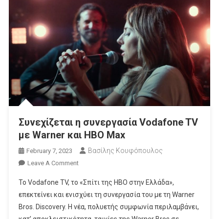
Συνεχίζεται η συνεργασία Vodafone TV
με Warner και HBO Max
Βασίλης Κουφόπουλος
February 7, 2023
On
Leave A Comment
Συνεχίζεται
Το Vodafone TV, το «Σπίτι της HBO στην Ελλάδα»,
Η
επεκτείνει και ενισχύει τη συνεργασία του με τη Warner
Συνεργασία
Bros. Discovery. Η νέα, πολυετής συμφωνία περιλαμβάνει,
Vodafone
κατ’ αποκλειστικότητα, ταινίες της Warner Bros σε
TV