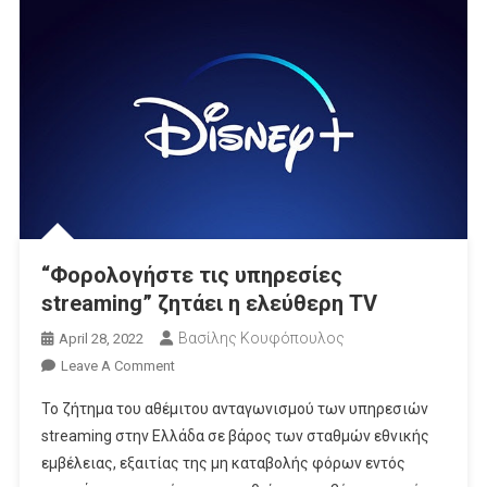
“Φορολογήστε τις υπηρεσίες
streaming” ζητάει η ελεύθερη TV
Βασίλης Κουφόπουλος
April 28, 2022
On
Leave A Comment
“Φορολογήστε
Το ζήτημα του αθέμιτου ανταγωνισμού των υπηρεσιών
Τις
streaming στην Ελλάδα σε βάρος των σταθμών εθνικής
Υπηρεσίες
εμβέλειας, εξαιτίας της μη καταβολής φόρων εντός
Streaming”