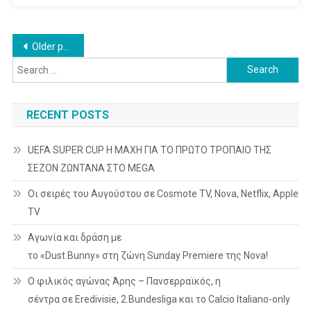
Posts
Older posts
Search
navigation
for:
RECENT POSTS
UEFA SUPER CUP Η ΜΑΧΗ ΓΙΑ ΤΟ ΠΡΩΤΟ ΤΡΟΠΑΙΟ ΤΗΣ
ΣΕΖΟΝ ΖΩΝΤΑΝΑ ΣΤΟ MEGA
Οι σειρές του Αυγούστου σε Cosmote TV, Nova, Netflix, Apple
TV
Αγωνία και δράση με
το «Dust Bunny» στη ζώνη Sunday Premiere της Nova!
Ο φιλικός αγώνας Άρης – Πανσερραϊκός, η
σέντρα σε Eredivisie, 2.Bundesliga και το Calcio Italiano-only