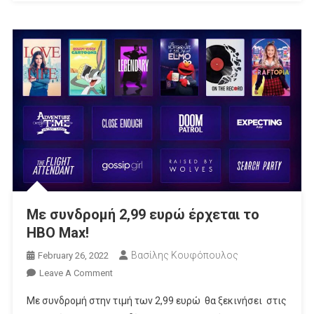
Με συνδρομή 2,99 ευρώ έρχεται το
HBO Max!
Βασίλης Κουφόπουλος
February 26, 2022
On
Leave A Comment
Με
Με συνδρομή στην τιμή των 2,99 ευρώ θα ξεκινήσει στις
Συνδρομή