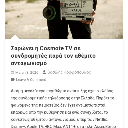
Σαρώνει η Cosmote TV σε
συνδρομητές παρά τον αθέμιτο
ανταγωνισμό
Βασίλης Κουφόπουλος
March 3, 2026
On
Leave A Comment
Σαρώνει
Ακόμη μεγαλύτερα περιθώρια ανάπτυξης έχει ο κλάδος
Η
της συνδρομητικής τηλεόρασης στην Ελλάδα. Παρότι το
Cosmote
φαινόμενο της πειρατείας δεν έχει αντιμετωπιστεί
TV
επαρκώς από την κυβέρνηση και ενώ συνεχίζεται το
Σε
Συνδρομητές
καθεστώς αθέμιτου ανταγωνισμού, υπέρ των Netflix,
Παρά
Disney+, Apple TV, HBO Max, ANT1+, στα τέλη Δεκεμβρίου