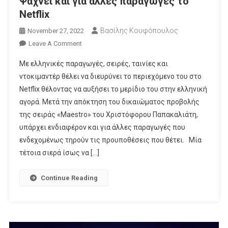
Ψάχνει και για άλλες παραγωγές το
Netflix
Βασίλης Κουφόπουλος
November 27, 2022
On
Leave A Comment
Ψάχνει
Με ελληνικές παραγωγές, σειρές, ταινίες και
Και
ντοκιμαντέρ θέλει να διευρύνει το περιεχόμενο του στο
Για
Netflix θέλοντας να αυξήσει το μερίδιο του στην ελληνική
Άλλες
αγορά. Μετά την απόκτηση του δικαιώματος προβολής
Παραγωγές
Το
της σειράς «Maestro» του Χριστόφορου Παπακαλιάτη,
Netflix
υπάρχει ενδιαφέρον και για άλλες παραγωγές που
ενδεχομένως τηρούν τις προυποθέσεις που θέτει. Μία
τέτοια σιερά ίσως να […]
Continue Reading