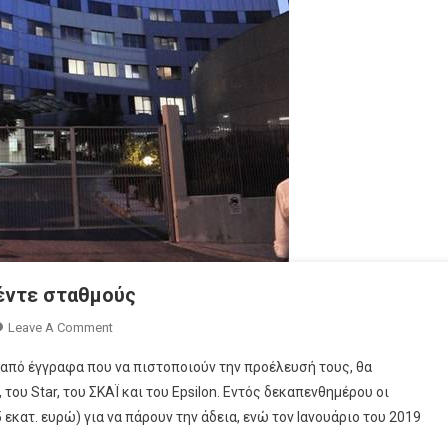
πέντε σταθμούς
On
Leave A Comment
Δόση
πό έγγραφα που να πιστοποιούν την προέλευσή τους, θα
3,5
του Star, του ΣΚΑΪ και του Epsilon. Εντός δεκαπενθημέρου οι
Εκατ.
εκατ. ευρώ) για να πάρουν την άδεια, ενώ τον Ιανουάριο του 2019
Ευρώ
Και