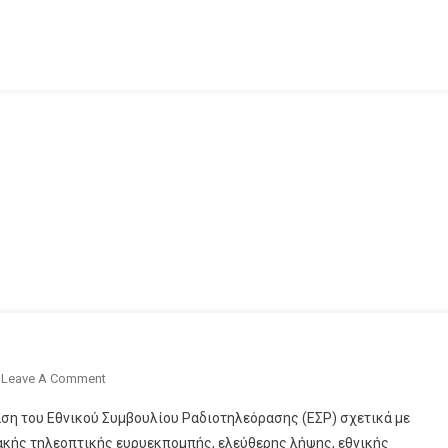
Άδεια
Για
Πέντε
Σταθμούς
On
Leave A Comment
Οι
ση του Εθνικού Συμβουλίου Ραδιοτηλεόρασης (ΕΣΡ) σχετικά με
5
ακής τηλεοπτικής ευρυεκπομπής, ελεύθερης λήψης, εθνικής
Άδειες