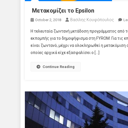
Μετακομίζει το Epsilon
Βασίλης Κουφόπουλος
October 2, 2018
Le
Η τελευταία ζωντανή μετάδοση προγράμματος από το
εκπομπής για το δημοψήφισμα στη FYROM. Για τις επ
είναι ζωντανό, μέχρι να ολοκληρωθεί η μετακόμιση 
οποίες αρχικά είχε εξασφαλίσει ο […]
Continue Reading