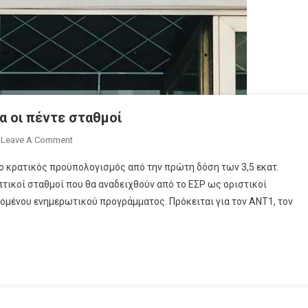
α οι πέντε σταθμοί
On
Leave A Comment
Πληρώνουν
 ο κρατικός προϋπολογισμός από την πρώτη δόση των 3,5 εκατ.
Το
τικοί σταθμοί που θα αναδειχθούν από το ΕΣΡ ως οριστικοί
Δημόσιο
χομένου ενημερωτικού προγράμματος. Πρόκειται για τον ΑΝΤ1, τον
Για
Την
Άδεια
Οι
Πέντε
Σταθμοί