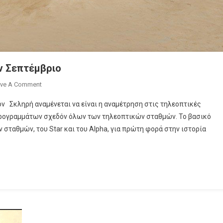
ον Σεπτέμβριο
On
ve A Comment
Πόλεμος
ζόν Σκληρή αναμένεται να είναι η αναμέτρηση στις τηλεοπτικές
Με
 προγραμμάτων σχεδόν όλων των τηλεοπτικών σταθμών. Το βασικό
Τα
 σταθμών, του Star και του Alpha, για πρώτη φορά στην ιστορία
Reality
Games
Από
Τον
Σεπτέμβριο