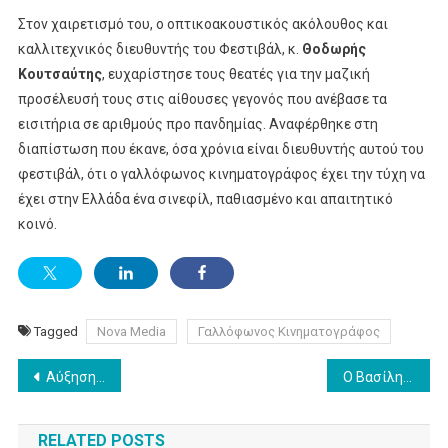
Στον χαιρετισμό του, ο οπτικοακουστικός ακόλουθος και
καλλιτεχνικός διευθυντής του Φεστιβάλ, κ.
Θοδωρής
Κουτσαύτης
, ευχαρίστησε τους θεατές για την μαζική
προσέλευσή τους στις αίθουσες γεγονός που ανέβασε τα
εισιτήρια σε αριθμούς προ πανδημίας. Αναφέρθηκε στη
διαπίστωση που έκανε, όσα χρόνια είναι διευθυντής αυτού του
φεστιβάλ, ότι ο γαλλόφωνος κινηματογράφος έχει την τύχη να
έχει στην Ελλάδα ένα σινεφίλ, παθιασμένο και απαιτητικό
κοινό.
Tagged
Nova Media
Γαλλόφωνος Κινηματογράφος
Post
Αύξηση τζίρου και ζημιών για την Barkingwell Media το 2021
Ο Βασίλης Σκουρής στο Κεντρικό Δελτίο Ειδήσεων
navigation
RELATED POSTS