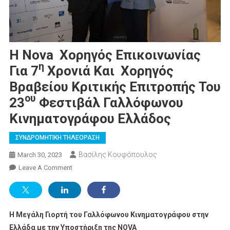
Η Nova Χορηγός Επικοινωνίας
Η
Για 7
Χρονιά Και Χορηγός
Βραβείου Κριτικής Επιτροπής Του
Ου
23
Φεστιβάλ Γαλλόφωνου
Κινηματογράφου Ελλάδος
ΣΥΝΔΡΟΜΗΤΙΚΗ ΤΗΛΕΟΡΑΣΗ
Βασίλης Κουφόπουλος
March 30, 2023
On
Leave A Comment
Η
Nova
Χορηγός
Η Μεγάλη Γιορτή του Γαλλόφωνου Κινηματογράφου στην
Επικοινωνίας
Για
Ελλάδα με την Υποστήριξη της
NOVA