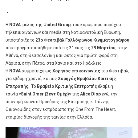
Η
7
Χρονιά
Και
Η
NOVA
, μέλος της
United Group
, του κορυφαίου παρόχου
Χορηγός
τηλεπικοινωνιών και media στη Νοτιοανατολική Ευρώπη,
Βραβείου
υποστήριξε το
23ο Φεστιβάλ Γαλλόφωνου Κινηματογράφου
Κριτικής
Επιτροπής
που πραγματοποιήθηκε από τις
21
έως τις
29 Μαρτίου
, στην
Του
Αθήνα, στη Θεσσαλονίκη και φέτος για πρώτη φορά στη
Ου
23
Λάρισα, στην Πάτρα, στα Χανιά και στο Ηράκλειο.
Φεστιβάλ
Η
NOVA
συμμετείχε ως
Χορηγός επικοινωνίας
του Φεστιβάλ,
Γαλλόφωνου
για έβδομη χρονιά, και ως
Χορηγός Βραβείου Κριτικής
Κινηματογράφου
Επιτροπής
. Το
Βραβείο Κριτικής Επιτροπής
έλαβε η
Ελλάδος
ταινία
«Saint Omer (Σεντ Ομέρ)»
της
Alice Diop
ενώ την
απονομή έκανε ο Πρόεδρος της Επιτροπής κ. Γιάννης
Οικονομίδης στον εκπρόσωπο της One From The Heart,
εταιρίας διανομής της ταινίας στην Ελλάδα.