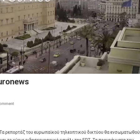
uronews
On
Comment
Ξεκινάει
Η
Συνεργασία
. Τα ρεπορτάζ του ευρωπαϊκού τηλεοπτικού δικτύου θα ενσωματωθού
ΕΡΤ-
Euronews