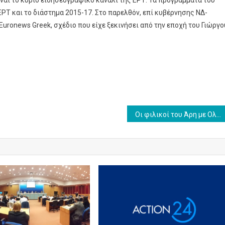
ναι το κύριο ειδησεογραφικό κανάλι της ΕΡΤ. Τα προγράμματα του
ΡΤ και το διάστημα 2015-17. Στο παρελθόν, επί κυβέρνησης ΝΔ-
uronews Greek, σχέδιο που είχε ξεκινήσει από την εποχή του Γιώργο
Οι φιλικοί του Άρη με Ολυμπιακό και Ιωνικό αποκλειστικά στο γήπεδο του Novasports!