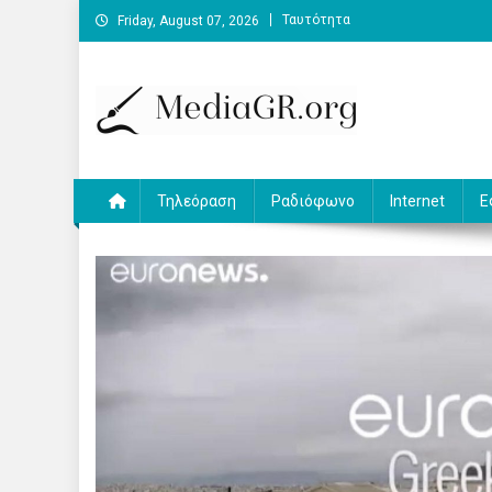
Skip
Ταυτότητα
Friday, August 07, 2026
to
content
MediaGR.org
Ειδήσεις και αναλύσεις για την ψηφιακή επικοινωνία.
Τηλεόραση
Ραδιόφωνο
Internet
Ε