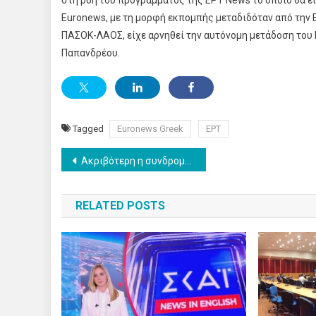
στη ροή του προγράμματος της ΕΡΤ News το οποίο θα εί
Euronews, με τη μορφή εκπομπής μεταδιδόταν από την Ε
ΠΑΣΟΚ-ΛΑΟΣ, είχε αρνηθεί την αυτόνομη μετάδοση του E
Παπανδρέου.
Tagged
Euronews Greek
ΕΡΤ
Post
Ακριβότερη η συνδρομητική TV κατά 10%
navigation
RELATED POSTS