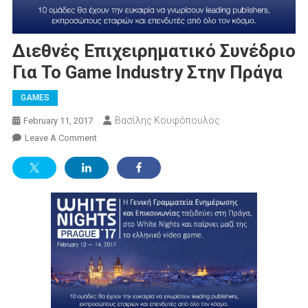
Διεθνές Επιχειρηματικό Συνέδριο
Για Το Game Industry Στην Πράγα
GAMES
Βασίλης Κουφόπουλος
February 11, 2017
On
Leave A Comment
Διεθνές
Επιχειρηματικό
Συνέδριο
Για
Το
Game
Industry
Στην
Πράγα