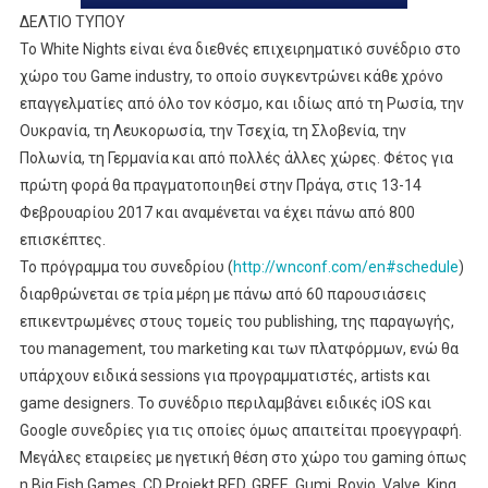
ΔΕΛΤΙΟ ΤΥΠΟΥ
Το White Nights είναι ένα διεθνές επιχειρηματικό συνέδριο στο
χώρο του Game industry, το οποίο συγκεντρώνει κάθε χρόνο
επαγγελματίες από όλο τον κόσμο, και ιδίως από τη Ρωσία, την
Ουκρανία, τη Λευκορωσία, την Τσεχία, τη Σλοβενία, την
Πολωνία, τη Γερμανία και από πολλές άλλες χώρες. Φέτος για
πρώτη φορά θα πραγματοποιηθεί στην Πράγα, στις 13-14
Φεβρουαρίου 2017 και αναμένεται να έχει πάνω από 800
επισκέπτες.
Το πρόγραμμα του συνεδρίου (
http://wnconf.com/en#schedule
)
διαρθρώνεται σε τρία μέρη με πάνω από 60 παρουσιάσεις
επικεντρωμένες στους τομείς του publishing, της παραγωγής,
του management, του marketing και των πλατφόρμων, ενώ θα
υπάρχουν ειδικά sessions για προγραμματιστές, artists και
game designers. Το συνέδριο περιλαμβάνει ειδικές iOS και
Google συνεδρίες για τις οποίες όμως απαιτείται προεγγραφή.
Μεγάλες εταιρείες με ηγετική θέση στο χώρο του gaming όπως
η Big Fish Games, CD Projekt RED, GREE, Gumi, Rovio, Valve, King,