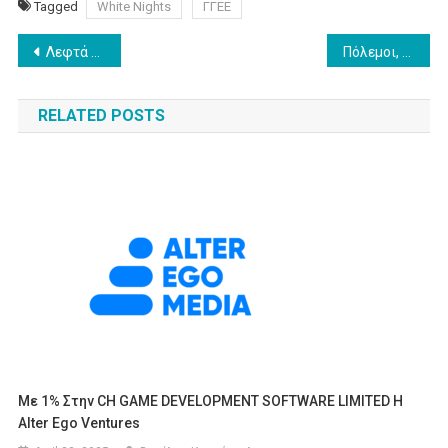
Tagged
White Nights
ΓΓΕΕ
Post
Λεφτά υπάρχουν στην ΕΕΤΤ
Πόλεμοι, "συμβόλαια θανάτου" και προσδοκίες για το νέο χάρτη στα media
navigation
RELATED POSTS
Με 1% Στην CH GAME DEVELOPMENT SOFTWARE LIMITED Η
Alter Ego Ventures