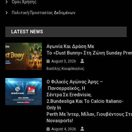
Όροι Χρήσης
Πολιτική Προστασίας Δεδομένων
LATEST NEWS
Αγωνία Και Δράση Με
Το «Dust Bunny» Στη Ζώνη Sunday Pre
August 5, 2026
Βασίλης Κουφόπουλος
Ο Φιλικός Αγώνας Άρης –
Πανσερραϊκός, Η
Σέντρα Σε Eredivisie,
2.Bundesliga Και Το Calcio Italiano-
Only In
Perth Με Ίντερ, Μίλαν, Γιουβέντους Σ
Novasports!
August 4, 2026