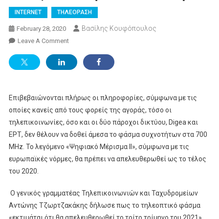
INTERNET
ΤΗΛΕΟΡΑΣΗ
Βασίλης Κουφόπουλος
February 28, 2020
On
Leave A Comment
Εκτός
5G
Το
Τηλεοπτικό
Φάσμα!
Επιβεβαιώνονται πλήρως οι πληροφορίες, σύμφωνα με τις
οποίες κανείς από τους φορείς της αγοράς, τόσο οι
τηλεπικοινωνίες, όσο και οι δύο πάροχοι δικτύου, Digea και
ΕΡΤ, δεν θέλουν να δοθεί άμεσα το φάσμα συχνοτήτων στα 700
MHz. Το λεγόμενο «Ψηφιακό Μέρισμα ΙΙ», σύμφωνα με τις
ευρωπαϊκές νόρμες, θα πρέπει να απελευθερωθεί ως το τέλος
του 2020.
Ο γενικός γραμματέας Τηλεπικοινωνιών και Ταχυδρομείων
Αντώνης Τζωρτζακάκης δήλωσε πως το τηλεοπτικό φάσμα
«εκτιμάται ότι θα απελευθερωθεί το τρίτο τρίμηνο του 2021».