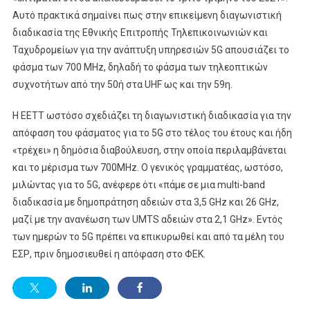
Αυτό πρακτικά σημαίνει πως στην επικείμενη διαγωνιστική
διαδικασία της Εθνικής Επιτροπής Τηλεπικοινωνιών και
Ταχυδρομείων για την ανάπτυξη υπηρεσιών 5G απουσιάζει το
φάσμα των 700 MHz, δηλαδή το φάσμα των τηλεοπτικών
συχνοτήτων από την 50ή στα UΗF ως και την 59η.
Η ΕΕΤΤ ωστόσο σχεδιάζει τη διαγωνιστική διαδικασία για την
απόφαση του φάσματος για το 5G στο τέλος του έτους και ήδη
«τρέχει» η δημόσια διαβούλευση, στην οποία περιλαμβάνεται
και το μέρισμα των 700MHz. O γενικός γραμματέας, ωστόσο,
μιλώντας για το 5G, ανέφερε ότι «πάμε σε μια multi-band
διαδικασία με δημοπράτηση αδειών στα 3,5 GHz και 26 GHz,
μαζί με την ανανέωση των UMTS αδειών στα 2,1 GHz». Εντός
των ημερών το 5G πρέπει να επικυρωθεί και από τα μέλη του
ΕΣΡ, πριν δημοσιευθεί η απόφαση στο ΦΕΚ.