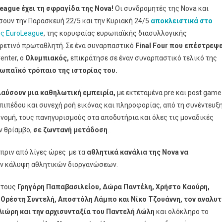
eague έχει τη σφραγίδα της Nova!
Δημοσιογραφική
Οι συνδρομητές της Nova και
Κάλυψη
σουν την Παρασκευή 22/5 και την Κυριακή 24/5
αποκλειστικά στο
Κορυφής
ης EuroLeague
, της κορυφαίας ευρωπαϊκής διασυλλογικής
Στο
 φετινό πρωταθλητή. Σε ένα συναρπαστικό
Final Four που επέστρεψ
F4
enter, ο
Ολυμπιακός,
επικράτησε σε έναν συναρπαστικό τελικό της
Της
ωπαϊκό τρόπαιο της ιστορίας του.
EuroLeague
Στην
ολαύσουν μια καθηλωτική εμπειρία,
με εκτεταμένα pre και post game
Αθήνα,
πιπέδου και συνεχή ροή εικόνας και πληροφορίας, από τη συνέντευξ
Όπου
ονομή, τους πανηγυρισμούς στα αποδυτήρια και όλες τις μοναδικές
Ο
ν θρίαμβο,
σε ζωντανή μετάδοση
.
Ολυμπιακός
Στέφθηκε
 πριν από λίγες ώρες με τα
αθλητικά κανάλια της Nova να
Πρωταθλητής
ν κάλυψη αθλητικών διοργανώσεων.
Ευρώπης
 τους
Γρηγόρη Παπαβασιλείου, Δώρα Παντέλη, Χρήστο Καούρη,
 Ορέστη Συντελή, Αποστόλη Λάμπο και Νίκο Τζουάννη, τον αναλυτ
Λιώρη και την αρχισυνταξία του Παντελή Λώλη
και ολόκληρο το