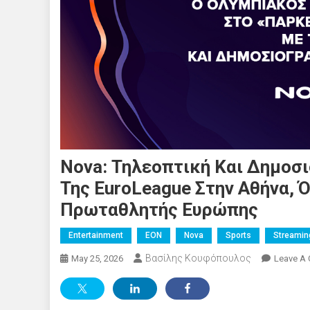
Nova: Τηλεοπτική Και Δημοσ
Της EuroLeague Στην Αθήνα,
Πρωταθλητής Ευρώπης
Entertainment
EON
Nova
Sports
Streamin
Βασίλης Κουφόπουλος
May 25, 2026
Leave A