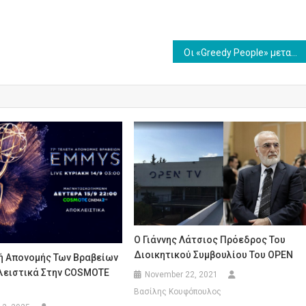
Οι «Greedy People» μετατρέπουν ένα απλό σχέδιο σε χάος στη ζώνη Sunday Premiere της Nova!
Ο Γιάννης Λάτσιος Πρόεδρος Του
Διοικητικού Συμβουλίου Του OPEN
τή Απονομής Των Βραβείων
ειστικά Στην COSMOTE
November 22, 2021
Βασίλης Κουφόπουλος