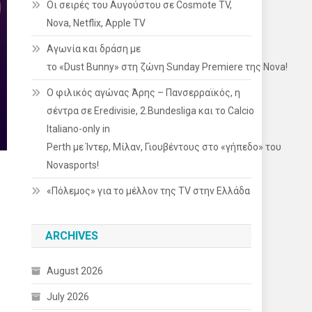
Οι σειρές του Αυγούστου σε Cosmote TV,
Nova, Netflix, Apple TV
Αγωνία και δράση με
το «Dust Bunny» στη ζώνη Sunday Premiere της Nova!
Ο φιλικός αγώνας Άρης – Πανσερραϊκός, η
σέντρα σε Eredivisie, 2.Bundesliga και το Calcio
Italiano-only in
Perth με Ίντερ, Μίλαν, Γιουβέντους στο «γήπεδο» του
Novasports!
«Πόλεμος» για το μέλλον της TV στην Ελλάδα
ARCHIVES
August 2026
July 2026