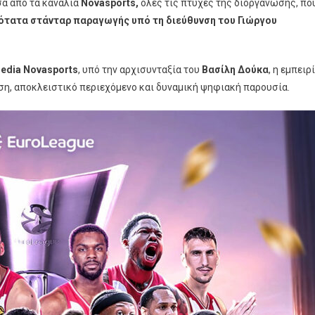
σα από τα κανάλια
Novasports,
όλες τις πτυχές της διοργάνωσης, πο
ότατα στάνταρ παραγωγής υπό τη διεύθυνση του Γιώργου
media Novasports
, υπό την αρχισυνταξία του
Βασίλη Δούκα
, η εμπειρ
ση, αποκλειστικό περιεχόμενο και δυναμική ψηφιακή παρουσία.