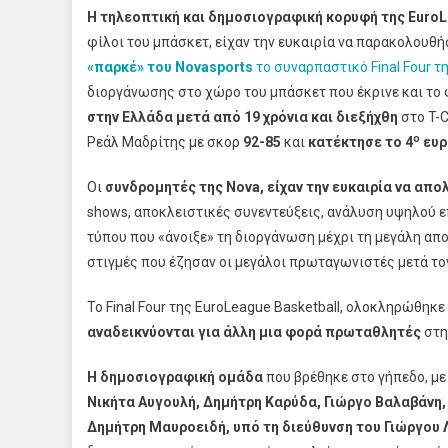
Η τηλεοπτική και δημοσιογραφική κορυφή της EuroL
φίλοι του μπάσκετ, είχαν την ευκαιρία να παρακολουθή
«παρκέ» του Novasports
το συναρπαστικό Final Four τ
διοργάνωσης στο χώρο του μπάσκετ που έκρινε και το
στην Ελλάδα μετά από 19 χρόνια και διεξήχθη
στο T-C
ο
Ρεάλ Μαδρίτης με σκορ
92-85
και
κατέκτησε το 4
ευρ
Οι
συνδρομητές της Nova, είχαν την ευκαιρία να απ
shows, αποκλειστικές συνεντεύξεις, ανάλυση υψηλού ε
τύπου που «άνοιξε» τη διοργάνωση μέχρι τη μεγάλη απ
στιγμές που έζησαν οι μεγάλοι πρωταγωνιστές μετά το
Το Final Four της EuroLeague Basketball, ολοκληρώθηκε
αναδεικνύονται για άλλη μια φορά πρωταθλητές
στη
Η δημοσιογραφική ομάδα
που βρέθηκε στο γήπεδο, με
Νικήτα Αυγουλή, Δημήτρη Καρύδα, Γιώργο Βαλαβάνη,
Δημήτρη Μαυροειδή, υπό τη διεύθυνση του Γιώργου 