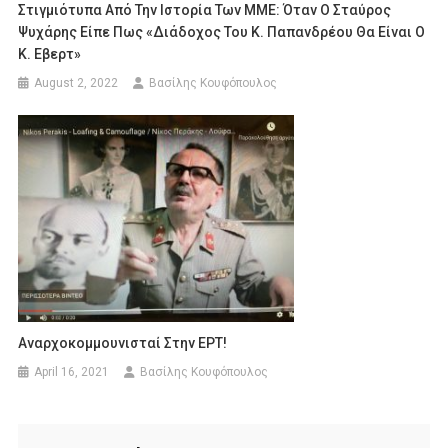
Στιγμιότυπα Από Την Ιστορία Των ΜΜΕ: Όταν Ο Σταύρος
Ψυχάρης Είπε Πως «διάδοχος Του Κ. Παπανδρέου Θα Είναι Ο
Κ. Eβερτ»
August 2, 2022
Βασίλης Κουφόπουλος
Αναρχοκομμουνισταί Στην ΕΡΤ!
April 16, 2021
Βασίλης Κουφόπουλος