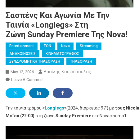
Σασπένς Και Αγωνία Με Την
Ταινία «Longlegs​» Στη
Ζώνη Sunday Premiere Της Nova!
Entertainment
EON
Nova
Streaming
ΑΝΑΚΟΙΝΩΣΕΙΣ
ΚΙΝΗΜΑΤΟΓΡΑΦΟΣ
ΣΥΝΔΡΟΜΗΤΙΚΗ ΤΗΛΕΟΡΑΣΗ
ΤΗΛΕΟΡΑΣΗ
Βασίλης Κουφόπουλος
May 12, 2026
On
Leave A Comment
Σασπένς
Και
Αγωνία
Την ταινία τρόμου
«
Με Την
Longlegs
»
(2024, διάρκειας 97’) με
τους Nicol
Ταινία «Longlegs​
Μαΐου (22:00)
στη ζώνη
Sunday Premiere
στοNovacinema1.
» Στη
Ζώνη Sunday Premiere Της Nova!