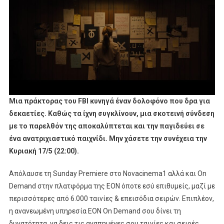
Μια πράκτορας του FBI κυνηγά έναν δολοφόνο που δρα για
δεκαετίες. Καθώς τα ίχνη συγκλίνουν, μια σκοτεινή σύνδεση
με το παρελθόν της αποκαλύπτεται και την παγιδεύει σε
ένα ανατριχιαστικό παιχνίδι. Μην χάσετε την συνέχεια την
Κυριακή 17/5 (22:00).
Απόλαυσε τη Sunday Premiere στο Novacinema1 αλλά και On
Demand στην πλατφόρμα της ΕΟΝ όποτε εσύ επιθυμείς, μαζί με
περισσότερες από 6.000 ταινίες & επεισόδια σειρών. Επιπλέον,
η ανανεωμένη υπηρεσία ΕΟΝ On Demand σου δίνει τη
δυνατότητα να δεις τις αγαπημένες σου ταινίες και σειρές