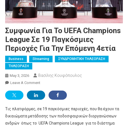
Συμφωνία Για Το UEFA Champions
League Σε 19 Παγκόσμιες
Περιοχές Για Την Επόμενη 4ετία
Business
Streaming
ΣΥΝΔΡΟΜΗΤΙΚΗ ΤΗΛΕΟΡΑΣΗ
ΤΗΛΕΟΡΑΣΗ
Βασίλης Κουφόπουλος
May 3, 2026
On
Leave A Comment
Συμφωνία
Για
Το
Τις πλατφόρμες, σε 19 παγκόσμιες περιοχές, που θα έχουν τα
UEFA
Champions
δικαιώματα μετάδοσης των ποδοσφαιρικών διοργανώσεων
League
ανδρών όπως το UEFA Champions League για το διάστημα