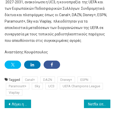
Σε
2027-2031, ανακοίνωσε η UC3, η κοινοπραξία της UEFA και
19
των Ευρωπαϊκών Ποδοσφαιρικών Συλλόγων. Συνδρομητικά
Παγκόσμιες
δίκτυα και πλατφόρμες όπως οι Canal+, DAZN, Disney+, ESPN,
Περιοχές
Paramount+, Sky και Viaplay, πλειοδότησαν για τα
Για
αποκλειστικά μεταδόσεων των διοργανώσεων της UEFA σε
Την
συνεργασία με τους τοπικούς ραδιοτηλεοπτικούς παρόχους
Επόμενη
που απευθύνονται στις συγκεκριμένες αγορές.
4ετία
Αναστάσης Κουφόπουλος
Tagged
Canal+
DAZN
Disney+
ESPN
Paramount+
Sky
UC3
UEFA Champions League
Viaplay
Post
Λήγει η διαβούλευση για το σχέδιο νόμου των περιφερειακών αδειών
Netflix όπως …Instagram
navigation