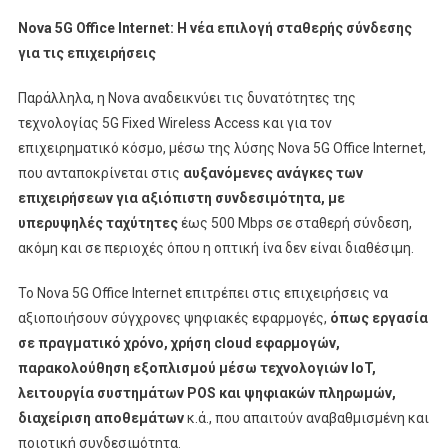
Nova 5G Office Internet: Η νέα επιλογή σταθερής σύνδεσης
για τις επιχειρήσεις
Παράλληλα, η Nova αναδεικνύει τις δυνατότητες της
τεχνολογίας 5G Fixed Wireless Access και για τον
επιχειρηματικό κόσμο, μέσω της λύσης Nova 5G Office Internet,
που ανταποκρίνεται στις
αυξανόμενες ανάγκες των
επιχειρήσεων για αξιόπιστη συνδεσιμότητα, με
υπερυψηλές ταχύτητες
έως 500 Mbps σε σταθερή σύνδεση,
ακόμη και σε περιοχές όπου η οπτική ίνα δεν είναι διαθέσιμη.
Το Nova 5G Office Internet επιτρέπει στις επιχειρήσεις να
αξιοποιήσουν σύγχρονες ψηφιακές εφαρμογές,
όπως εργασία
σε πραγματικό χρόνο, χρήση cloud εφαρμογών,
παρακολούθηση εξοπλισμού μέσω τεχνολογιών IoT,
λειτουργία συστημάτων POS και ψηφιακών πληρωμών,
διαχείριση αποθεμάτων
κ.ά., που απαιτούν αναβαθμισμένη και
ποιοτική συνδεσιμότητα.