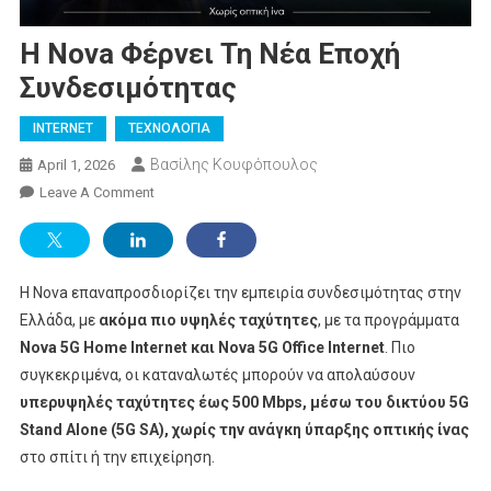
Η Nova Φέρνει Τη Νέα Εποχή
Συνδεσιμότητας
INTERNET
ΤΕΧΝΟΛΟΓΙΑ
Βασίλης Κουφόπουλος
April 1, 2026
On
Leave A Comment
Η
Nova
Φέρνει
Η Nova επαναπροσδιορίζει την εμπειρία συνδεσιμότητας στην
Τη
Νέα
Ελλάδα, με
ακόμα πιο υψηλές ταχύτητες
, με τα προγράμματα
Εποχή
Nova 5G Home Internet και Nova 5G Office Internet
. Πιο
Συνδεσιμότητας
συγκεκριμένα, οι καταναλωτές μπορούν να απολαύσουν
υπερυψηλές ταχύτητες έως 500 Mbps, μέσω του δικτύου 5G
Stand Alone (5G SA), χωρίς την ανάγκη ύπαρξης οπτικής ίνας
στο σπίτι ή την επιχείρηση.