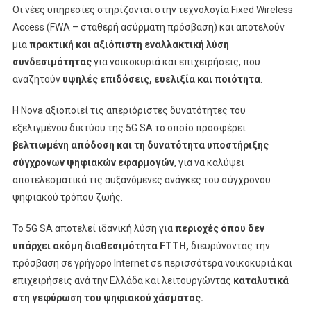
Οι νέες υπηρεσίες στηρίζονται στην τεχνολογία Fixed Wireless
Access (FWA – σταθερή ασύρματη πρόσβαση) και αποτελούν
μια
πρακτική και αξιόπιστη εναλλακτική λύση
συνδεσιμότητας
για νοικοκυριά και επιχειρήσεις, που
αναζητούν
υψηλές επιδόσεις, ευελιξία και ποιότητα
.
Η Nova αξιοποιεί τις απεριόριστες δυνατότητες του
εξελιγμένου δικτύου της 5G SA το οποίο προσφέρει
βελτιωμένη απόδοση και τη δυνατότητα υποστήριξης
σύγχρονων ψηφιακών εφαρμογών
, για να καλύψει
αποτελεσματικά τις αυξανόμενες ανάγκες του σύγχρονου
ψηφιακού τρόπου ζωής.
Το 5G SA αποτελεί ιδανική λύση για
περιοχές όπου δεν
υπάρχει ακόμη διαθεσιμότητα FTTH,
διευρύνοντας την
πρόσβαση σε γρήγορο Internet σε περισσότερα νοικοκυριά και
επιχειρήσεις ανά την Ελλάδα και λειτουργώντας
καταλυτικά
στη γεφύρωση του ψηφιακού χάσματος.