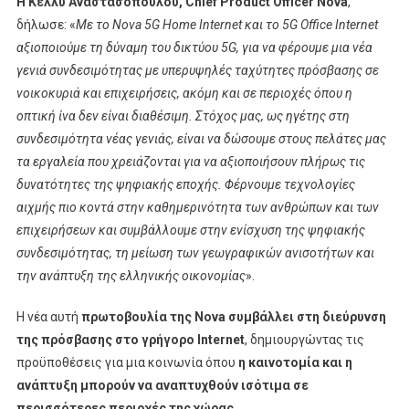
Η Κέλλυ Αναστασοπούλου, Chief Product Officer Nova
,
δήλωσε: «
Με το Nova 5G Home Internet και το 5G Office Internet
αξιοποιούμε τη δύναμη του δικτύου 5G, για να φέρουμε μια νέα
γενιά συνδεσιμότητας με υπερυψηλές ταχύτητες πρόσβασης σε
νοικοκυριά και επιχειρήσεις, ακόμη και σε περιοχές όπου η
οπτική ίνα δεν είναι διαθέσιμη. Στόχος μας, ως ηγέτης στη
συνδεσιμότητα νέας γενιάς, είναι να δώσουμε στους πελάτες μας
τα εργαλεία που χρειάζονται για να αξιοποιήσουν πλήρως τις
δυνατότητες της ψηφιακής εποχής. Φέρνουμε τεχνολογίες
αιχμής πιο κοντά στην καθημερινότητα των ανθρώπων και των
επιχειρήσεων και συμβάλλουμε στην ενίσχυση της ψηφιακής
συνδεσιμότητας, τη μείωση των γεωγραφικών ανισοτήτων και
την ανάπτυξη της ελληνικής οικονομίας
».
Η νέα αυτή
πρωτοβουλία της Nova συμβάλλει στη διεύρυνση
της πρόσβασης στο γρήγορο Internet
, δημιουργώντας τις
προϋποθέσεις για μια κοινωνία όπου
η καινοτομία και η
ανάπτυξη μπορούν να αναπτυχθούν ισότιμα σε
περισσότερες περιοχές της χώρας
.