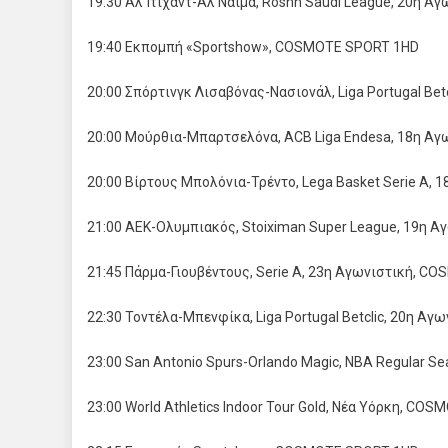
19:30 Αλ Ίτιχαντ-Αλ Ναϊμά, Roshn Saudi League, 20η 
19:40 Εκπομπή «Sportshow», COSMOTE SPORT 1HD
20:00 Σπόρτινγκ Λισαβόνας-Νασιονάλ, Liga Portugal B
20:00 Μούρθια-Μπαρτσελόνα, ACB Liga Endesa, 18η Α
20:00 Βίρτους Μπολόνια-Τρέντο, Lega Basket Serie A
21:00 ΑΕΚ-Ολυμπιακός, Stoiximan Super League, 19η 
21:45 Πάρμα-Γιουβέντους, Serie A, 23η Αγωνιστική, 
22:30 Τοντέλα-Μπενφίκα, Liga Portugal Betclic, 20η 
23:00 San Antonio Spurs-Orlando Magic, NBA Regular
23:00 World Athletics Indoor Tour Gold, Νέα Υόρκη, CO