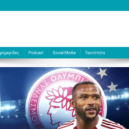
 Γράφει ο Βασίλης Κουφόπουλος
φημερίδες
Podcast
Social Media
Ταυτότητα