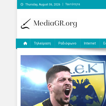
Skip
Ταυτότητα
Thursday, August 06, 2026
to
content
MediaGR.org
Ειδήσεις και αναλύσεις για την ψηφιακή επικοινωνία.
Τηλεόραση
Ραδιόφωνο
Internet
Ε