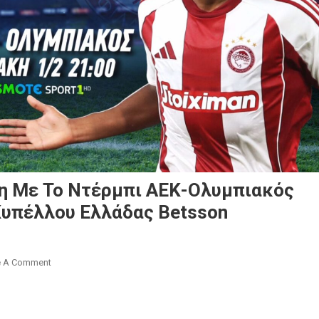
η Με Το Ντέρμπι ΑΕΚ-Ολυμπιακός
Κυπέλλου Ελλάδας Betsson
On
e A Comment
Πλούσια
Ποδοσφαιρική
Δράση