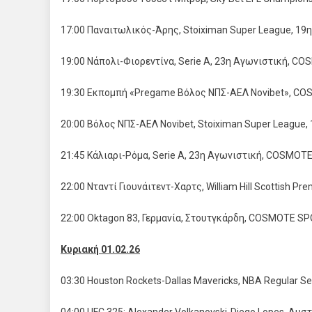
17:00 Παναιτωλικός-Άρης, Stoiximan Super League, 1
19:00 Νάπολι-Φιορεντίνα, Serie A, 23η Αγωνιστική, C
19:30 Εκπομπή «Pregame Βόλος ΝΠΣ-ΑΕΛ Novibet», C
20:00 Βόλος ΝΠΣ-ΑΕΛ Novibet, Stoiximan Super Leagu
21:45 Κάλιαρι-Ρόμα, Serie A, 23η Αγωνιστική, COSMO
22:00 Νταντί Γιουνάιτεντ-Χαρτς, William Hill Scottish
22:00 Oktagon 83, Γερμανία, Στουτγκάρδη, COSMOTE S
Κυριακή
01.02.26
03:30 Houston Rockets-Dallas Mavericks, NBA Regular