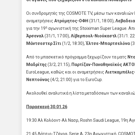
Οι συνδρομητές της COSMOTE TV, μέσω των καναλιών N
αναμετρήσεις
Ατρόμητος-ΟΦΗ
(31/1, 18:00),
Λεβαδεια
η
για την 19
αγωνιστική της Stoiximan Super League. Α
Άρσεναλ
(31/1, 17:00),
Λίβερπουλ-Νιούκαστλ
(31/1. 22
Μάντσεστερ Σίτι
(1/2, 18:30),
Έλτσε-Μπαρτσελόνα
(3
Από το μπασκετικό πρόγραμμα ξεχωρίζουν τα ματς
Ντο
Μαδρίτης
(3/2, 21:15),
Παρτίζαν-Παναθηναϊκός AKTO
EuroLeague, καθώς και οι αναμετρήσεις
Λιετκαμπέλις
Νεπτούνας
(4/2, 21:00) για το EuroCup.
Ακολουθεί αναλυτικά η λίστα μεταδόσεων των καναλι
Παρασκευή 30.01.26
19:30 Αλ Κολόοντ-Αλ Νασρ, Roshn Saudi League, 19η 
21:45 Λάτσιο-Τζένοα, Serie A, 23η Αγωνιστική, COSM