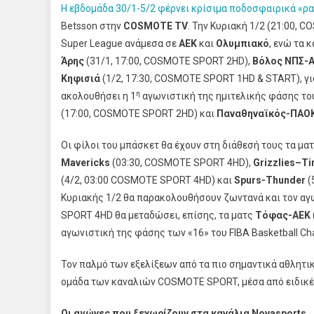
Η εβδομάδα 30/1-5/2 φέρνει κρίσιμα ποδοσφαιρικά «ρα
Betsson στην
COSMOTE
TV
. Την Κυριακή 1/2 (21:00, 
Super League ανάμεσα σε
ΑΕΚ
και
Ολυμπιακό
, ενώ τα
Άρης
(31/1, 17:00, COSMOTE SPORT 2HD),
Βόλος ΝΠΣ-Α
Κηφισιά
(1/2, 17:30, COSMOTE SPORT 1HD & START), γι
η
ακολουθήσει η 1
αγωνιστική της ημιτελικής φάσης το
(17:00, COSMOTE SPORT 2HD) και
Παναθηναϊκός-ΠΑΟ
Οι φίλοι του μπάσκετ θα έχουν στη διάθεσή τους τα μα
Mavericks
(03:30, COSMOTE SPORT 4HD),
Grizzlies
–
Ti
(4/2, 03:00 COSMOTE SPORT 4HD) και
Spurs-Thunder
(
Κυριακής 1/2 θα παρακολουθήσουν ζωντανά και τον α
SPORT 4HD θα μεταδώσει, επίσης, τα ματς
Τόφας-ΑΕΚ
αγωνιστική της φάσης των «16» του FIBA Basketball C
Τον παλμό των εξελίξεων από τα πιο σημαντικά αθλητι
ομάδα των καναλιών COSMOTE SPORT, μέσα από ειδικέ
Οι αγώνες που ξεχωρίζουν στα κανάλια
Novasports