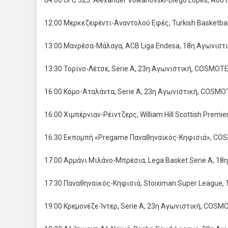
04:00 UFC 325: Alexander Volkanovski-Diego Lopes, Αυ
12:00 Μερκεζεφέντι-Αναντολού Εφές, Turkish Basketb
13:00 Μανρέσα-Μάλαγα, ACB Liga Endesa, 18η Αγωνισ
13:30 Τορίνο-Λέτσε, Serie A, 23η Αγωνιστική, COSMO
16:00 Κόμο-Αταλάντα, Serie A, 23η Αγωνιστική, COSM
16:00 Χιμπέρνιαν-Ρέιντζερς, William Hill Scottish Pre
16:30 Εκπομπή «Pregame Παναθηναϊκός-Κηφισιά», CO
17:00 Αρμάνι Μιλάνο-Μπρέσια, Lega Basket Serie A, 
17:30 Παναθηναϊκός-Κηφισιά, Stoiximan Super League
19:00 Κρεμονέζε-Ίντερ, Serie A, 23η Αγωνιστική, COS