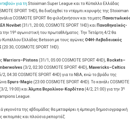
ντεβού» για τη
Με
Stoiximan Super League και το Κύπελλο Ελλάδας
Το
COSMOTE SPORT 1HD), θα διεξαχθεί το ντέρμπι κορυφής της Stoiximan
Ντέρμπι
 κανάλια COSMOTE SPORT θα φιλοξενήσουν και τα ματς
Παναιτωλικό
ΑΕΚ-
ΕΛ Novibet
(31/1, 20:00, COSMOTE SPORT 1HD) και
Παναθηναϊκός-
Ολυμπιακός
η
α την 19
αγωνιστική του πρωταθλήματος. Την Τετάρτη 4/2 θα
Και
υ Κυπέλλου Ελλάδας Betsson με τους αγώνες
ΟΦΗ-Λεβαδειακός
Την
Κ
(20:30, COSMOTE SPORT 1HD).
Ημιτελική
Φάση
τς
Warriors
–
Pistons
(31/1, 05:00 COSMOTE SPORT 4HD),
Rockets
–
Του
mberwolves
(3/2, 02:30 COSMOTE SPORT 4HD),
Mavericks
–
Celtics
Κυπέλλου
5/2, 04:30 COSMOTE SPORT 4HD) για το ΝΒΑ, ενώ το βράδυ της
Ελλάδας
γώνα
Spurs-Magic
(23:00 COSMOTE SPORT 4HD). Το κανάλι COSMOTE
Betsson
η
(3/2, 19:00) και
Άλμπα Βερολίνου-Καρδίτσα
(4/2, 21:00) για την 3
hampions League.
κά γεγονότα της εβδομάδας θα μεταφέρει η έμπειρη δημοσιογραφική
ς εκπομπές και πλούσια ρεπορτάζ.