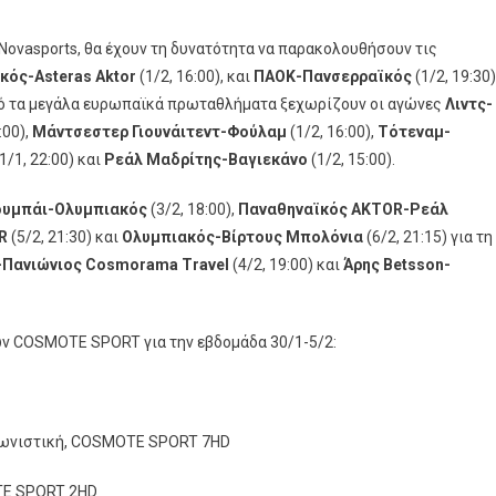
ovasports, θα έχουν τη δυνατότητα να παρακολουθήσουν τις
κός-Asteras Aktor
(1/2, 16:00), και
ΠΑΟΚ-Πανσερραϊκός
(1/2, 19:30)
πό τα μεγάλα ευρωπαϊκά πρωταθλήματα ξεχωρίζουν οι αγώνες
Λιντς-
:00),
Μάντσεστερ Γιουνάιτεντ-Φούλαμ
(1/2, 16:00),
Τότεναμ-
1/1, 22:00) και
Ρεάλ Μαδρίτης-Βαγιεκάνο
(1/2, 15:00).
υμπάι-Ολυμπιακός
(3/2, 18:00),
Παναθηναϊκός AKTOR-Ρεάλ
R
(5/2, 21:30) και
Ολυμπιακός-Βίρτους Μπολόνια
(6/2, 21:15) για τη
-Πανιώνιος Cosmorama Travel
(4/2, 19:00) και
Άρης Betsson-
ών COSMOTE SPORT για την εβδομάδα 30/1-5/2:
Αγωνιστική, COSMOTE SPORT 7HD
OTE SPORT 2HD