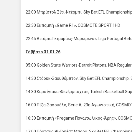
22:00 Μπρίστολ Σίτι-Ντέρμπι, Sky Bet EFL Champions
22:30 Εκπομπή «Game R1», COSMOTE SPORT 1HD
22:45 Βιτόρια Γκιμαράες-Μορεϊρένσε, Liga Portugal Be
Σάββατο
31.01.26
05:00 Golden State Warriors-Detroit Pistons, NBA Reg
14:30 Στόουκ-Σαουθάμπτον, Sky Bet EFL Championship
14:30 Καρσίγιακα-Φενέρμπαχτσε, Turkish Basketball S
16:00 Πίζα-Σασουόλο, Serie A, 23η Αγωνιστική, COSM
16:30 Εκπομπή «Pregame Παναιτωλικός-Άρης», COSM
17:00 Πόρτσμουθ-Γουέστ Μπρομ, Sky Bet EFL Champio