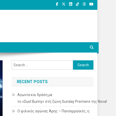
Search
for:
RECENT POSTS
Αγωνία και δράση με
το «Dust Bunny» στη ζώνη Sunday Premiere της Nova!
Ο φιλικός αγώνας Άρης – Πανσερραϊκός, η