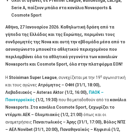
Όλοι οι αγώνες σε
Premier
League
,
Bundesliga
,
LaLiga
,
Novasports
Serie
A
, παίζουν μπάλα στα κανάλια
Novasports
&
Και
Cosmote
Sport
Cosmote
Sport
Αθήνα, 27 Ιανουαρίου 2026.
Καθηλωτική δράση από τα
γήπεδα της Ελλάδας και της Ευρώπης, περιμένει τους
συνδρομητές της
Nova
και αυτή την εβδομάδα μέσα από το
ασυναγώνιστο μπουκέτο αθλητικού περιεχομένου που
περιλαμβάνει όλα τα αθλητικά γεγονότα των καναλιών
Novasports και Cosmote Sport, όλα στην πλατφόρμα EON!
η
Η
Stoiximan
Super
League
, συνεχίζεται με την 19
αγωνιστική
και τους αγώνες
Ατρόμητος – ΟΦΗ (31/1, 18:00),
Λεβαδειακός – Asteras Aktor (1/2, 16:00),
ΠΑΟΚ –
Πανσερραϊκός
(1/2, 19:30)
που θα μεταδοθούν από τα
κανάλια
Novasports
. Στα κανάλια
Cosmote
Sport
, ξεχωρίζει το
ντέρμπι ΑΕΚ – Ολυμπιακός (1/2, 21:00)
όπως και οι
αναμετρήσεις
Παναιτωλικός – Άρης (31/1, 17:00), Βόλος ΝΠΣ
– ΑΕΛ Novibet (31/1, 20:00), Παναθηναϊκός – Κηφισιά (1/2,