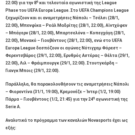
η
22:00) για την 8
και τελευταία αγωνιστική της
League
Phase
του
UEFA
Europa
League
. Στο
UEFA
Champions
League
ξεχωρίζουν και οι αναμετρήσεις Νάπολι – Τσέλσι (28/1,
22:00), Μπενφίκα – Ρεάλ Μαδρίτης (28/1, 22:00), Αϊντχόφεν
– Μπάγερν (28/1, 22:00), Μπαρτσελόνα – Κοπεγχάγη (28/1,
22:00), Μονακό – Γιουβέντους (28/1, 22:00), ενώ στο
UEFA
Europa
League
δεσπόζουν οι αγώνες Νότιγχαμ Φόρεστ –
Φερεντσβάρος (29/1, 22:00), Ερυθρός Αστέρας – Θέλτα (29/1,
22:00), Λιλ – Φράιμπουργκ (29/1, 22:00). Στουτγκάρδη –
Γιανγκ Μποις (29/1, 22:00).
Παράλληλα, θα παρακολουθήσουν τις αναμετρήσεις Νάπολι
– Φιορεντίνα (31/1, 19:00), Κρεμονέζε – Ίντερ (1/2, 19:00)
η
Πάρμα – Γιουβέντους (1/2, 21:45) για την 24
αγωνιστική της
Serie
A
.
Αναλυτικά το πρόγραμμα των καναλιών Novasports έχει ως
εξής: