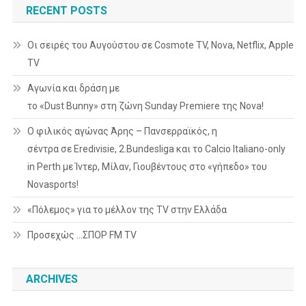
RECENT POSTS
Οι σειρές του Αυγούστου σε Cosmote TV, Nova, Netflix, Apple
TV
Αγωνία και δράση με
το «Dust Bunny» στη ζώνη Sunday Premiere της Nova!
Ο φιλικός αγώνας Άρης – Πανσερραϊκός, η
σέντρα σε Eredivisie, 2.Bundesliga και το Calcio Italiano-only
in Perth με Ίντερ, Μίλαν, Γιουβέντους στο «γήπεδο» του
Novasports!
«Πόλεμος» για το μέλλον της TV στην Ελλάδα
Προσεχώς …ΣΠΟΡ FM TV
ARCHIVES