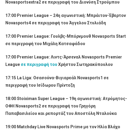
Novasportsextra
2
σε περιγραφή του Διονύση Στρούμπου
17:00
Premier
League
– 24η αγωνιστική: Μπράιτον-Έβερτον
Novasports
4
σε περιγραφή του Άγγελου Στυλιάδη
17:00
Premier
League
: Γουλβς-Μπόρνμουθ
Novasports
Start
σε περιγραφή του Μιχάλη Κατσαφάδου
17:00
Premier
League
: Λιντς-Άρσεναλ
Novasports
Premier
League
σε περιγραφή του
Χρήστου Σωτηρακόπουλου
17:15
La
Liga
: Οσασούνα-Βιγιαρεάλ
Novasports
1
σε
περιγραφή του Ισίδωρου Πρίντεζη
18:00
Stoiximan
Super
League
– 19η αγωνιστική: Ατρόμητος-
ΟΦΗ
Novasports
2
σε περιγραφή του Γρηγόρη
Παπαβασιλείου και ρεπορτάζ του Αποστόλη Νταλούκα
19:00 Matchday Live Novasports Prime
με
τον
Ηλία
Βλάχο