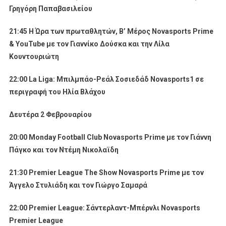
Γρηγόρη Παπαβασιλείου
21:45 Η Ώρα των πρωταθλητών,
B
’
M
έρος
Novasports
Prime
&
YouTube
με τον Γιαννίκο Δούσκα και την Λίλα
Κουντουριώτη
22:00
La
Liga
: Μπιλμπάο-Ρεάλ Σοσιεδάδ
Novasports
1 σε
περιγραφή του Ηλία Βλάχου
Δευτέρα 2 Φεβρουαρίου
20:00
Monday
Football
Club
Novasports
Prime
με τον Γιάννη
Πάγκο και τον Ντέμη Νικολαϊδη
21:30
Premier
League
The
Show
Novasports
Prime
με τον
Άγγελο Στυλιάδη και τον Γιώργο Σαμαρά
22:00 Premier League: Σάντερλαντ-Μπέρνλι Novasports
Premier League