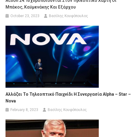
Action 24: Ισχυροποιούνται Στον Τηλεοπτικό Χάρτη Οι
Μπάκος, Καϋμενάκης Και Εξάρχου
October 23, 2023
Βασίλης Κουφόπουλος
Αλλάζει Το Τηλεοπτικό Παιχνίδι Η Συνεργασία Alpha – Star –
Nova
February 8, 2023
Βασίλης Κουφόπουλος