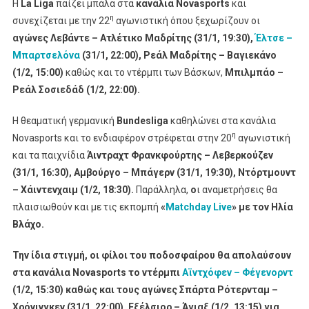
Η
La
Liga
παίζει μπάλα στα
κανάλια
Novasports
και
η
συνεχίζεται με την 22
αγωνιστική όπου ξεχωρίζουν οι
αγώνες Λεβάντε – Ατλέτικο Μαδρίτης (31/1, 19:30),
Έλτσε –
Μπαρτσελόνα
(31/1, 22:00), Ρεάλ Μαδρίτης – Βαγιεκάνο
(1/2, 15:00)
καθώς και το ντέρμπι των Βάσκων,
Μπιλμπάο –
Ρεάλ Σοσιεδάδ (1/2, 22:00).
Η θεαματική γερμανική
Bundesliga
καθηλώνει στα κανάλια
η
Novasports και το ενδιαφέρον στρέφεται στην 20
αγωνιστική
και τα παιχνίδια
Άιντραχτ Φρανκφούρτης – Λεβερκούζεν
(31/1, 16:30), Αμβούργο – Μπάγερν (31/1, 19:30), Ντόρτμουντ
– Χάιντενχαιμ (1/2, 18:30).
Παράλληλα,
ο
ι αναμετρήσεις θα
πλαισιωθούν και με τις εκπομπή
«
Matchday Live
» με τον Ηλία
Βλάχο.
Την ίδια στιγμή, οι φίλοι του ποδοσφαίρου θα απολαύσουν
στα κανάλια
Novasports
το ντέρμπι
Αϊντχόφεν – Φέγενορντ
(1/2, 15:30) καθώς και τους αγώνες Σπάρτα Ρότερνταμ –
Χρόνινγκεν (31/1, 22:00), Εξέλσιορ – Άγιαξ (1/2, 13:15) για