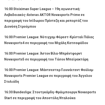
16:00
Stoiximan
Super
League
– 19η αγωνιστική:
Λεβαδειακός-
Asteras
AKTOR
Novasports
Prime
σε
περιγραφή του Ισίδωρου Πρίντεζη και ρεπορτάζ του
Διονύση Στρούμπου
16:00 Premier League: Νότιγχαμ Φόρεστ-Κρίσταλ Πάλας
Novasports4 σε περιγραφή του Μιχάλη Κατσαφάδου
16:00
Premier
League
: Άστον Βίλα-Μπρέντφορντ
Novasports
5 σε περιγραφή του Τάσου Μπαϊρακτάρη
16:00
Premier
League
: Μάντσεστερ Γιουνάιτεντ Φούλαμ
Novasports
Premier
League
σε περιγραφή του Άγγελου
Στυλιάδη
16:30
Bundesliga
: Στουτγκάρδη-Φράιμπουργκ
Novasports
Start
σε περιγραφή του Αποστόλη Νταλούκα