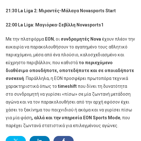
21:30 La Liga 2: Μιραντές-Μάλαγα Novasports Start
22:00
La
Liga
: Μαγιόρκα-Σεβίλλη
Novasports
1
Με την πλατφόρμα
EON
, οι
συνδρομητές Nova
έχουν πλέον την
ευκαιρία να παρακολουθήσουν το αγαπημένο τους αθλητικό
περιεχόμενο, μέσα από ένα πλούσιο, καλοσχεδιασμένο και
εύχρηστο περιβάλλον, που καθιστά
το περιεχόμενο
διαθέσιμο οπουδήποτε, οποτεδήποτε και σε οποιαδήποτε
συσκευή
. Παράλληλα, η ΕΟΝ προσφέρει πρωτοπόρα τεχνικά
χαρακτηριστικά όπως το
timeshift
που δίνει τη δυνατότητα
στο συνδρομητή να γυρίσει «πίσω» σε μία ζωντανή μετάδοση
αγώνα και να τον παρακολουθήσει από την αρχή εφόσον έχει
χάσει το ξεκίνημα του παιχνιδιού ή ακόμα και να γυρίσει πίσω
για μία φάση
, αλλά και την υπηρεσία EON Sports Mode
, που
παρέχει ζωντανά στατιστικά για επιλεγμένους αγώνες.