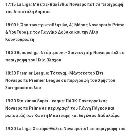
17:15
La
Liga
: Μπέτις-Βαλένθια
Novasports
1 σε περιγραφή
του Αποστόλη Λάμπου
18:00 Η Ώρα των πρωταθλητών, Α,’ Μέρος
Novasports
Prime
&
YouTube
με τον Γιαννίκο Δούσκα και την Λίλα
Κουντουριώτη
18:30 Bundesliga: Ντόρτμουντ- Χάιντενχαϊμ Novasports3 σε
περιγραφή του Ηλία Βλάχου
18:30
Premier
League
: Τότεναμ-Μάντσεστερ Σίτι
Novasports
Premier
League
σε περιγραφή του Χρήστου
Σωτηρακόπουλου
19:30
Stoiximan
Super
League
: ΠΑΟΚ-Πανσερραϊκός
Novasports
Prime
σε περιγραφή του Γιάννη Πάγκου και
ρεπορτάζ των Κωστή Μπότσαρη και Ευγένιου Δαδαλιάρα
19:30
La
Liga
: Χετάφε-Θέλτα
Novasports
1 σε περιγραφή του