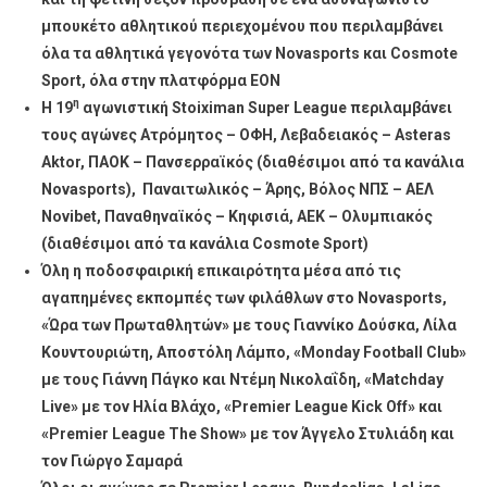
Stoiximan
μπουκέτο αθλητικού περιεχομένου που περιλαμβάνει
Super
όλα τα αθλητικά γεγονότα των
Novasports
και
Cosmote
League
Sport
, όλα στην πλατφόρμα
EON
Και
η
Η 19
αγωνιστική
Stoiximan
Super
League
περιλαμβάνει
ΑΕΚ
τους αγώνες Ατρόμητος – ΟΦΗ, Λεβαδειακός –
Asteras
–
Aktor
, ΠΑΟΚ – Πανσερραϊκός (διαθέσιμοι από τα κανάλια
Ολυμπιακός,
Novasports
), Παναιτωλικός – Άρης, Βόλος ΝΠΣ – ΑΕΛ
Τότεναμ
Novibet
, Παναθηναϊκός – Κηφισιά, ΑΕΚ – Ολυμπιακός
-Μάντσεστερ
(διαθέσιμοι από τα κανάλια
Cosmote
Sport
)
Σίτι,
Όλη η ποδοσφαιρική επικαιρότητα μέσα από τις
Αϊντχόφεν
–
αγαπημένες εκπομπές των φιλάθλων στο
Novasports
,
Φέγενορντ,
«Ώρα των Πρωταθλητών» με τους Γιαννίκο Δούσκα, Λίλα
Coppa
Κουντουριώτη, Αποστόλη Λάμπο, «
Monday
Football
Club
»
Italia,
με τους Γιάννη Πάγκο και Ντέμη Νικολαΐδη, «
Matchday
Διοργανώσεις
Live
» με τον Ηλία Βλάχο, «
Premier
League
Kick
Off
» και
UEFA
«
Premier
League
The
Show
» με τον Άγγελο Στυλιάδη και
Στα
τον Γιώργο Σαμαρά
Κανάλια