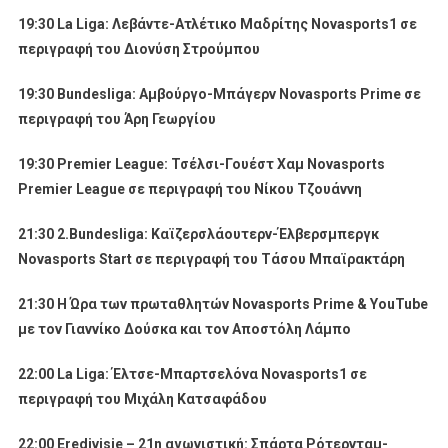
19:30
La
Liga
: Λεβάντε-Ατλέτικο Μαδρίτης
Novasports
1
σε
περιγραφή του Διονύση Στρούμπου
19:30
Bundesliga
: Αμβούργο-Μπάγερν
Novasports
Prime
σε
περιγραφή του Άρη Γεωργίου
19:30
Premier
League
: Τσέλσι-Γουέστ Χαμ
Novasports
Premier
League
σε περιγραφή του Νίκου Τζουάννη
21:30 2.
Bundesliga
: Καϊζερσλάουτερν-Έλβερσμπεργκ
Novasports
Start
σε περιγραφή του Τάσου Μπαϊρακτάρη
21:30 Η Ώρα των πρωταθλητών Novasports Prime & YouTube
με τον Γιαννίκο Δούσκα και τον Αποστόλη Λάμπο
22:00
La
Liga
: Έλτσε-Μπαρτσελόνα
Novasports
1
σε
περιγραφή του Μιχάλη Κατσαφάδου
22:00
Eredivisie
– 21η αγωνιστική: Σπάρτα Ρότερνταμ-