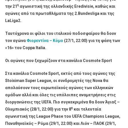
η
την 21
αγωνιστική της ολλανδικής
Eredivisie
, καθώς και
αγώνες από τα πρωταθλήματα της 2.
Bundesliga
και της
LaLiga
2.
Ταυτόχρονα οι φίλοι του ιταλικού ποδοσφαίρου θα δουν
τον αγώνα
Φιορεντίνα – Κόμο
(27/1, 22:00) για τη φάση των
«16» του
Coppa
Italia
.
Οι αγώνες που ξεχωρίζουν στα κανάλια
Cosmote
Sport
Στα κανάλια
Cosmote
Sport
, εκτός από τους αγώνες της
Stoiximan
Super
League
, οι συνδρομητές της
Nova
θα
απολαύσουν τους ευρωπαϊκούς αγώνες των ελληνικών
ομάδων αλλά και όλες τις υπόλοιπες αναμετρήσεις στις
διοργανώσεις της
UEFA
. Πιο συγκεκριμένα θα δουν Άγιαξ –
η
Ολυμπιακός (28/1, 22:00) για την 8
και τελευταία
αγωνιστική της
League
Phase
του
UEFA
Champions
League
,
Παναθηναϊκός – Ρόμα (29/1, 22:00) και Λιόν – ΠΑΟΚ (29/1,