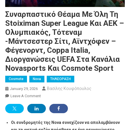
Συναρπαστικό Θέαμα Με Όλη Τη
Stoiximan Super League Και ΑΕΚ –
Ολυμπιακός, Τότεναμ
-Μάντσεστερ Σίτι, Αϊντχόφεν –
Φέγενορντ, Coppa Italia,
Διοργανώσεις UEFA Στα Κανάλια
Novasports Και Cosmote Sport
Cosmote
Nova
ΤΗΛΕΟΡΑΣΗ
Βασίλης Κουφόπουλος
January 29, 2026
On
Leave A Comment
Συναρπαστικό
Θέαμα
Με
Οι συνδρομητές της
Όλη
Nova
συνεχίζουν να απολαμβάνουν
Τη
και τη φετινή σεζόν πρόσβαση σε ένα ασυναγώνιστο