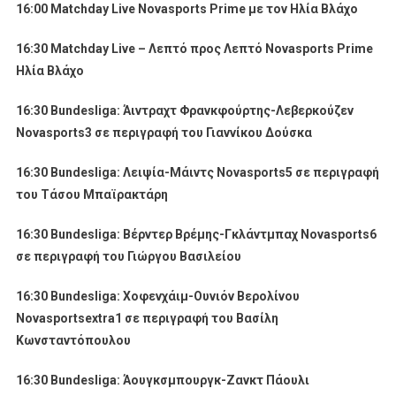
16:00 Matchday Live Novasports Prime
με
τον
Ηλία
Βλάχο
16:30 Matchday Live –
Λεπτό
προς
Λεπτό
Novasports Prime
Ηλία
Βλάχο
16:30
Bundesliga
: Άιντραχτ Φρανκφούρτης-Λεβερκούζεν
Novasports
3
σε περιγραφή του Γιαννίκου Δούσκα
16:30
Bundesliga
: Λειψία-Μάιντς
Novasports
5
σε περιγραφή
του Τάσου Μπαϊρακτάρη
16:30
Bundesliga
: Βέρντερ Βρέμης-Γκλάντμπαχ
Novasports
6
σε περιγραφή του Γιώργου Βασιλείου
16:30
Bundesliga
: Χοφενχάιμ-Ουνιόν Βερολίνου
Novasportsextra
1
σε περιγραφή του Βασίλη
Κωνσταντόπουλου
16:30
Bundesliga
: Άουγκσμπουργκ-Ζανκτ Πάουλι