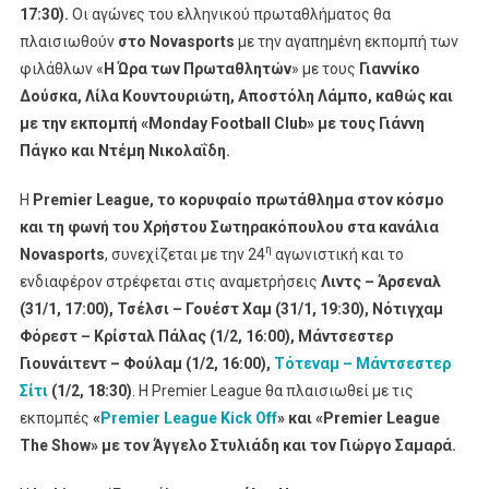
17:30).
Οι αγώνες του ελληνικού πρωταθλήματος θα
πλαισιωθούν
στο Novasports
με την αγαπημένη εκπομπή των
φιλάθλων «
Η Ώρα των Πρωταθλητών
» με τους
Γιαννίκο
Δούσκα, Λίλα Κουντουριώτη, Αποστόλη Λάμπο, καθώς και
με την εκπομπή «
Monday
Football
Club
» με τους Γιάννη
Πάγκο και Ντέμη Νικολαΐδη.
H
Premier
League
, το κορυφαίο πρωτάθλημα στον κόσμο
και τη φωνή του Χρήστου Σωτηρακόπουλου στα κανάλια
η
Novasports
, συνεχίζεται με την 24
αγωνιστική και το
ενδιαφέρον στρέφεται στις αναμετρήσεις
Λιντς – Άρσεναλ
(31/1, 17:00), Τσέλσι – Γουέστ Χαμ (31/1, 19:30), Νότιγχαμ
Φόρεστ – Κρίσταλ Πάλας (1/2, 16:00), Μάντσεστερ
Γιουνάιτεντ – Φούλαμ (1/2, 16:00),
Τότεναμ – Μάντσεστερ
Σίτι
(1/2, 18:30)
. Η Premier League θα πλαισιωθεί με τις
εκπομπές
«
Premier League Kick Off
» και «Premier League
The Show» με τον Άγγελο Στυλιάδη και τον Γιώργο Σαμαρά.