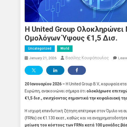
Η United Group Ολοκληρώνει
Ομολόγων Ύψους €1,5 Δισ.
Uncategorized
World
Βασίλης Κουφόπουλος
January 21, 2026
Leav
20 Ιανουαρίου 2026 –
Η United Group B.V., κορυφαία ε
Ευρώπη, ανακοινώνει σήμερα ότι
ολοκλήρωσε επιτυχ
€1,5 δισ., ενισχύοντας σημαντικά την κεφαλαιακή τη
Η ισχυρή επενδυτική ζήτηση επέτρεψε στον Όμιλο να 
(FRNs) σε €1.130 εκατ., καθώς και να αναχρηματοδοτήσ
μείωση του κόστους των FRNs κατά 100 μονάδες βάσ