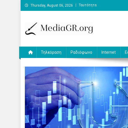
Skip
Ταυτότητα
Thursday, August 06, 2026
to
content
MediaGR.org
Ειδήσεις και αναλύσεις για την ψηφιακή επικοινωνία.
Τηλεόραση
Ραδιόφωνο
Internet
Ε