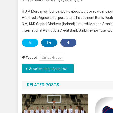
αξία για όλα τα ενδιαφερόμενα μέρη.»
Η J.P. Morgan ενήργησε ως παγκόσμιος συντονιστής και p
AG, Crédit Agricole Corporate and Investment Bank, Deu
N.V., KKR Capital Markets (Ireland) Limited, Morgan Stan
International AG και UniCredit Bank GmbH ενήργησαν ως
Tagged
United Group
Post
Δυνατές πρεμιέρες τον Φεβρουάριο στο ERTFLIX και στην ΕΡΤ1
navigation
RELATED POSTS