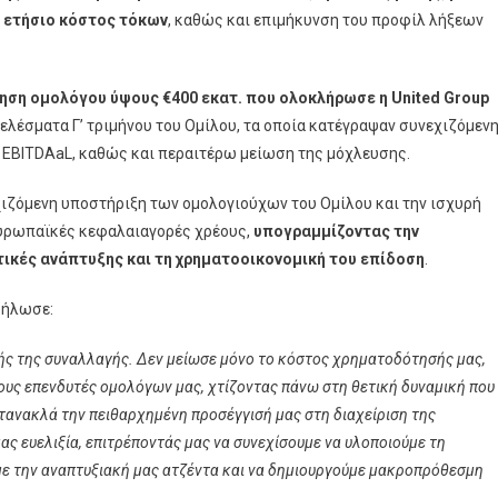
Δισ.
ε ετήσιο κόστος τόκων
, καθώς και επιμήκυνση του προφίλ λήξεων
ση ομολόγου ύψους €400 εκατ. που ολοκλήρωσε η United Group
ελέσματα Γ’ τριμήνου του Ομίλου, τα οποία κατέγραψαν συνεχιζόμεν
 EBITDAaL, καθώς και περαιτέρω μείωση της μόχλευσης.
χιζόμενη υποστήριξη των ομολογιούχων του Ομίλου και την ισχυρή
 ευρωπαϊκές κεφαλαιαγορές χρέους,
υπογραμμίζοντας την
τικές ανάπτυξης και τη χρηματοοικονομική του επίδοση
.
δήλωσε:
τής της συναλλαγής. Δεν μείωσε μόνο το κόστος χρηματοδότησής μας,
ους επενδυτές ομολόγων μας, χτίζοντας πάνω στη θετική δυναμική που
τανακλά την πειθαρχημένη προσέγγισή μας στη διαχείριση της
ς ευελιξία, επιτρέποντάς μας να συνεχίσουμε να υλοποιούμε τη
με την αναπτυξιακή μας ατζέντα και να δημιουργούμε μακροπρόθεσμη