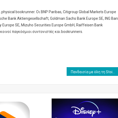
hysical bookrunner. Οι BNP Paribas, Citigroup Global Markets Europe
tsche Bank Aktiengesellschaft, Goldman Sachs Bank Europe SE, ING Ban
ley Europe SE, Mizuho Securities Europe GmbH, Raiffeisen Bank
 κοινοί παγκόσμιοι συντονιστές και bookrunners.
Πανδαισία με όλη τη Stoiximan Super League Άρσεναλ -Μάντσεστερ Γιουνάιτεντ διοργανώσεις UEFA και Γιουβέντους – Νάπολι Ρόμα – Μίλαν στα κανάλια Novasports και Cosmote Sport