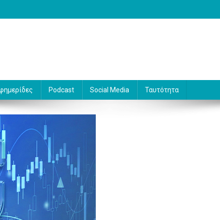
 Γράφει ο Βασίλης Κουφόπουλος
φημερίδες
Podcast
Social Media
Ταυτότητα