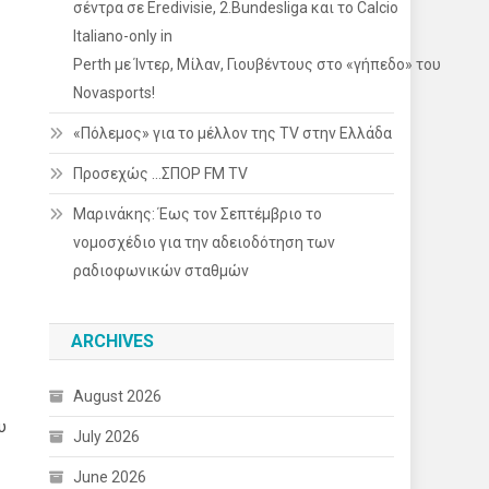
σέντρα σε Eredivisie, 2.Bundesliga και το Calcio
Italiano-only in
Perth με Ίντερ, Μίλαν, Γιουβέντους στο «γήπεδο» του
Novasports!
«Πόλεμος» για το μέλλον της TV στην Ελλάδα
Προσεχώς …ΣΠΟΡ FM TV
Μαρινάκης: Έως τον Σεπτέμβριο το
νομοσχέδιο για την αδειοδότηση των
ραδιοφωνικών σταθμών
ARCHIVES
August 2026
υ
July 2026
June 2026