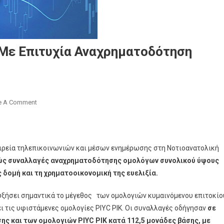
 Με Επιτυχία Αναχρηματοδότηση
On
e A Comment
Η
United
Group
ταιρεία τηλεπικοινωνιών και μέσων ενημέρωσης στη Νοτιοανατολική
Ολοκληρώνει
Με
ώς συναλλαγές αναχρηματοδότησης ομολόγων συνολικού ύψους
Επιτυχία
ς δομή και τη χρηματοοικονομική της ευελιξία.
Αναχρηματοδότηση
Ομολόγων
αυξήσει σημαντικά το μέγεθος των ομολογιών κυμαινόμενου επιτοκίο
Ύψους
ει τις υφιστάμενες ομολογίες PIYC PIK. Οι συναλλαγές οδήγησαν
σε
€1,5
ης και των ομολογιών PIYC PIK κατά 112,5 μονάδες βάσης, με