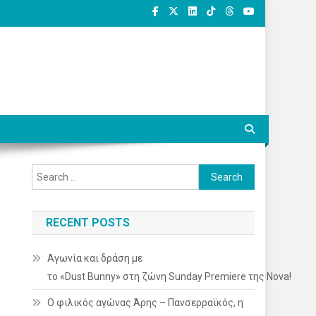
Search
for:
RECENT POSTS
Αγωνία και δράση με
το «Dust Bunny» στη ζώνη Sunday Premiere της Nova!
Ο φιλικός αγώνας Άρης – Πανσερραϊκός, η