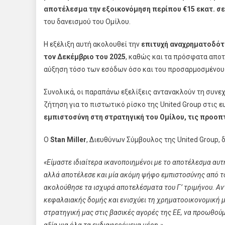
αποτέλεσμα την εξοικονόμηση περίπου €15 εκατ. σ
του δανεισμού του Ομίλου.
Η εξέλιξη αυτή ακολουθεί την
επιτυχή αναχρηματοδότη
τον Δεκέμβριο του 2025
, καθώς και τα πρόσφατα αποτ
αύξηση τόσο των εσόδων όσο και του προσαρμοσμένου
Συνολικά, οι παραπάνω εξελίξεις αντανακλούν τη συνε
ζήτηση για τo πιστωτικό ρίσκο της United Group στις
εμπιστοσύνη στη στρατηγική του Ομίλου, τις προοπ
Ο
Stan Miller
, Διευθύνων Σύμβουλος της United Group, 
«Είμαστε ιδιαίτερα ικανοποιημένοι με το αποτέλεσμα αυ
αλλά αποτέλεσε και μία ακόμη ψήφο εμπιστοσύνης από τ
ακολούθησε τα ισχυρά αποτελέσματα του Γ’ τριμήνου. Αν
κεφαλαιακής δομής και ενισχύει τη χρηματοοικονομική μα
στρατηγική μας στις βασικές αγορές της ΕΕ, να προωθού