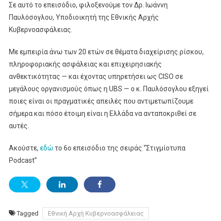
Σε αυτό το επεισόδιο, φιλοξενούμε τον Δρ. Ιωάννη
Παυλόσογλου, Υποδιοικητή της Εθνικής Αρχής
Κυβερνοασφάλειας.
Με εμπειρία άνω των 20 ετών σε θέματα διαχείρισης ρίσκου,
πληροφοριακής ασφάλειας και επιχειρησιακής
ανθεκτικότητας — και έχοντας υπηρετήσει ως CISO σε
μεγάλους οργανισμούς όπως η UBS — ο κ. Παυλόσογλου εξηγεί
ποιες είναι οι πραγματικές απειλές που αντιμετωπίζουμε
σήμερα και πόσο έτοιμη είναι η Ελλάδα να ανταποκριθεί σε
αυτές.
Ακούστε,
εδώ
το 6ο επεισόδιο της σειράς “Στιγμίοτυπα
Podcast”
Tagged
Εθνική Αρχή Κυβερνοασφάλειας