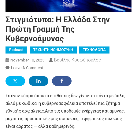
Στιγμιότυπα: Η Ελλάδα Στην
Πρώτη Γραμμή Της
Κυβερνοάμυνας
Podcast
ΤΕΧΝΗΤΗ ΝΟΗΜΟΣΥΝΗ
ΤΕΧΝΟΛΟΓΙΑ
Βασίλης Κουφόπουλος
November 10, 2025
On
Leave A Comment
Στιγμιότυπα:
Η
Ελλάδα
Σε έναν κόσμο όπου οι επιθέσεις δεν γίνονται πάντα με όπλα,
Στην
Πρώτη
αλλά με κώδικα, η κυβερνοασφάλεια αποτελεί πια ζήτημα
Γραμμή
εθνικής ασφάλειας.Από τις υποδομές ενέργειας και άμυνας,
Της
μέχρι τις προσωπικές μας συσκευές, ο ψηφιακός πόλεμος
Κυβερνοάμυνας
είναι αόρατος — αλλά καθημερινός.