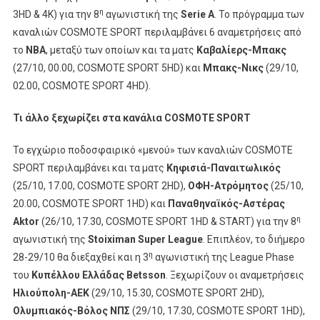
Νάπολι-
η
3HD & 4K) για την 8
αγωνιστική της
Serie
A
. Το πρόγραμμα των
Ίντερ
καναλιών COSMOTE SPORT περιλαμβάνει 6 αναμετρήσεις από
Και
το
NBA
, μεταξύ των οποίων και τα ματς
Καβαλίερς-Μπακς
Δράση
(27/10, 00.00, COSMOTE SPORT 5HD) και
Μπακς-Νικς
(29/10,
Από
02.00, COSMOTE SPORT 4HD).
Το
NBA
Τι άλλο ξεχωρίζει στα κανάλια COSMOTE SPORT
Το εγχώριο ποδοσφαιρικό «μενού» των καναλιών COSMOTE
SPORT περιλαμβάνει και τα ματς
Κηφισιά-Παναιτωλικός
(25/10, 17.00, COSMOTE SPORT 2HD),
ΟΦΗ-Ατρόμητος
(25/10,
20.00, COSMOTE SPORT 1HD) και
Παναθηναϊκός-Αστέρας
η
Aktor
(26/10, 17.30, COSMOTE SPORT 1HD & START) για την 8
αγωνιστική της
Stoiximan
Super
League
. Επιπλέον, το διήμερο
η
28-29/10 θα διεξαχθεί και η 3
αγωνιστική της League Phase
του
Κυπέλλου Ελλάδας
Betsson
. Ξεχωρίζουν οι αναμετρήσεις
Ηλιούπολη-ΑΕΚ
(29/10, 15.30, COSMOTE SPORT 2HD),
Ολυμπιακός-Βόλος ΝΠΣ
(29/10, 17.30, COSMOTE SPORT 1HD),