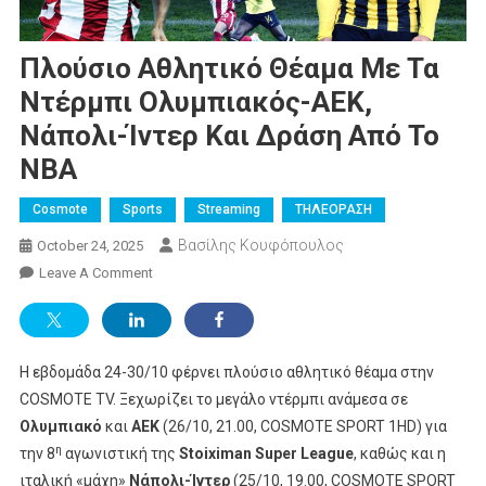
Πλούσιο Αθλητικό Θέαμα Με Τα
Ντέρμπι Ολυμπιακός-ΑΕΚ,
Νάπολι-Ίντερ Και Δράση Από Το
NBA
Cosmote
Sports
Streaming
ΤΗΛΕΟΡΑΣΗ
Βασίλης Κουφόπουλος
October 24, 2025
On
Leave A Comment
Πλούσιο
Αθλητικό
Θέαμα
Η εβδομάδα 24-30/10 φέρνει πλούσιο αθλητικό θέαμα στην
Με
Τα
COSMOTE TV. Ξεχωρίζει το μεγάλο ντέρμπι ανάμεσα σε
Ντέρμπι
Ολυμπιακό
και
ΑΕΚ
(26/10, 21.00, COSMOTE SPORT 1HD) για
Ολυμπιακός-
η
την 8
αγωνιστική της
Stoiximan
Super
League
, καθώς και η
ΑΕΚ,
ιταλική «μάχη»
Νάπολι-Ίντερ
(25/10, 19.00, COSMOTE SPORT