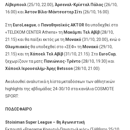
Λίβερπουλ
(25/10, 22.00),
Άρσεναλ-Κρίσταλ Πάλας
(26/10,
16.00) και
Άστον Βίλα-Μάντσεστερ Σίτι
(26/10, 16.00).
Στη
EuroLeague
, ο
Παναθηναϊκός
AKTOR
θα υποδεχθεί στο
«TELEKOM CENTER Athens» τη
Μακάμπι Τελ Αβίβ
(28/10,
21.15) και θα παίξει εκτός με τη
Μονακό
(31/10, 20.00), ενώ ο
Ολυμπιακός
θα υποδεχθεί στο «ΣΕΦ» τη
Μονακό
(29/10,
21.15) και τη
Χάποελ Τελ Αβίβ
(31/10, 21.15). Στο
EuroCup
,
ξεχωρίζουν τα ματς
Πανιώνιος-Τρέντο
(28/10, 19.30) και
Χάποελ Ιερουσαλήμ-Άρης Betsson
(28/10, 21.00).
Ακολουθεί αναλυτικά η λίστα μεταδόσεων των αθλητικών
highlights της εβδομάδας 24-30/10 στα κανάλια COSMOTE
SPORT:
ΠΟΔΟΣΦΑΙΡΟ
Stoiximan Super League – 8η Αγωνιστική
Εκπομπή «Pregame Κηφισιά-Παναιτωλικός» (Σάββατο 25/10,