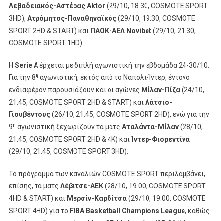
Λεβαδειακός-Αστέρας Aktor
(29/10, 18.30, COSMOTE SPORT
3HD),
Ατρόμητος-Παναθηναϊκός
(29/10, 19.30, COSMOTE
SPORT 2HD & START) και
ΠΑΟΚ-ΑΕΛ Novibet
(29/10, 21.30,
COSMOTE SPORT 1HD).
Η
Serie
A
έρχεται με διπλή αγωνιστική την εβδομάδα 24-30/10.
η
Για την 8
αγωνιστική, εκτός από το Νάπολι-Ίντερ, έντονο
ενδιαφέρον παρουσιάζουν και οι αγώνες
Μίλαν-Πίζα
(24/10,
21.45, COSMOTE SPORT 2HD & START) και
Λάτσιο-
Γιουβέντους
(26/10, 21.45, COSMOTE SPORT 2HD), ενώ για την
η
9
αγωνιστική ξεχωρίζουν τα ματς
Αταλάντα-Μίλαν
(28/10,
21.45, COSMOTE SPORT 2HD & 4K) και
Ίντερ-Φιορεντίνα
(29/10, 21.45, COSMOTE SPORT 3HD).
Το πρόγραμμα των καναλιών COSMOTE SPORT περιλαμβάνει,
επίσης, τα ματς
Λέβιτσε-ΑΕΚ
(28/10, 19.00, COSMOTE SPORT
4HD & START) και
Μερσίν-Καρδίτσα
(29/10, 19.00, COSMOTE
SPORT 4HD) για το
FIBA
Basketball
Champions
League
, καθώς