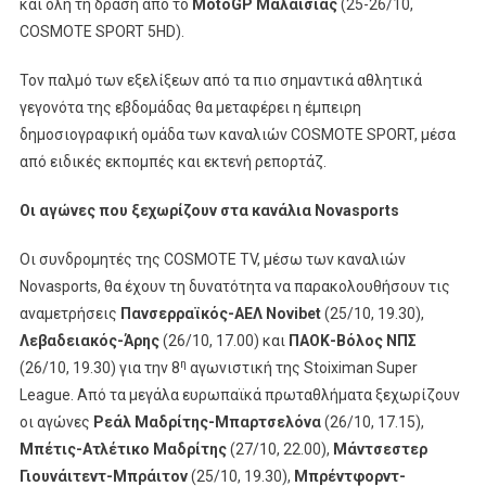
και όλη τη δράση από το
MotoGP Μαλαισίας
(25-26/10,
COSMOTE SPORT 5HD).
Τον παλμό των εξελίξεων από τα πιο σημαντικά αθλητικά
γεγονότα της εβδομάδας θα μεταφέρει η έμπειρη
δημοσιογραφική ομάδα των καναλιών COSMOTE SPORT, μέσα
από ειδικές εκπομπές και εκτενή ρεπορτάζ.
Οι αγώνες που ξεχωρίζουν στα κανάλια
Novasports
Οι συνδρομητές της COSMOTE TV, μέσω των καναλιών
Novasports, θα έχουν τη δυνατότητα να παρακολουθήσουν τις
αναμετρήσεις
Πανσερραϊκός-ΑΕΛ Novibet
(25/10, 19.30),
Λεβαδειακός-Άρης
(26/10, 17.00) και
ΠΑΟΚ-Βόλος ΝΠΣ
η
(26/10, 19.30) για την 8
αγωνιστική της Stoiximan Super
League. Από τα μεγάλα ευρωπαϊκά πρωταθλήματα ξεχωρίζουν
οι αγώνες
Ρεάλ Μαδρίτης-Μπαρτσελόνα
(26/10, 17.15),
Μπέτις-Ατλέτικο Μαδρίτης
(27/10, 22.00),
Μάντσεστερ
Γιουνάιτεντ-Μπράιτον
(25/10, 19.30),
Μπρέντφορντ-