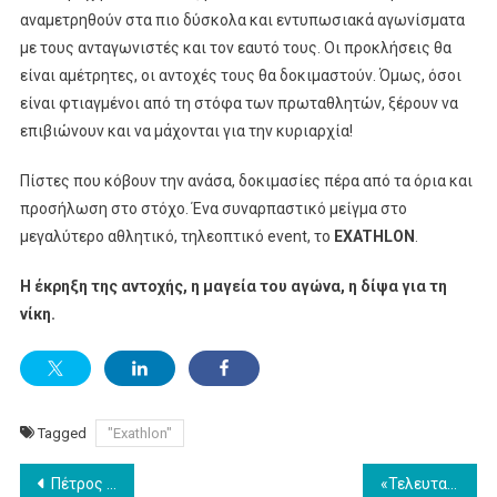
αναμετρηθούν στα πιο δύσκολα και εντυπωσιακά αγωνίσματα
με τους ανταγωνιστές και τον εαυτό τους. Οι προκλήσεις θα
είναι αμέτρητες, οι αντοχές τους θα δοκιμαστούν. Όμως, όσοι
είναι φτιαγμένοι από τη στόφα των πρωταθλητών, ξέρουν να
επιβιώνουν και να μάχονται για την κυριαρχία!
Πίστες που κόβουν την ανάσα, δοκιμασίες πέρα από τα όρια και
προσήλωση στο στόχο. Ένα συναρπαστικό μείγμα στο
μεγαλύτερο αθλητικό, τηλεοπτικό event, το
EXATHLON
.
Η έκρηξη της αντοχής, η μαγεία του αγώνα, η δίψα για τη
νίκη.
Tagged
"Exathlon"
Post
Πέτρος Φιλιππίδης: Ποινή τριών ετών φυλάκισης με αναστολή
«Τελευταία κλήση»: Η νέα συμπαραγωγή της Nova!