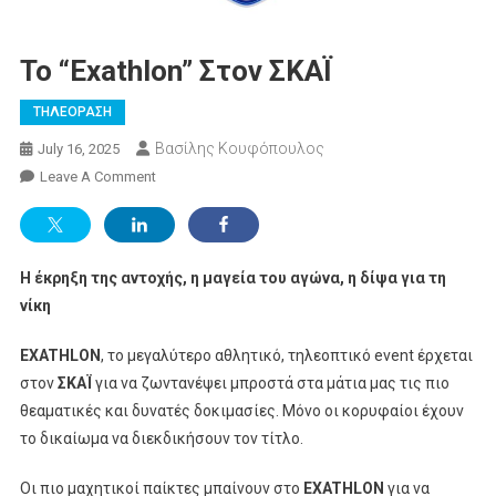
Το “Exathlon” Στον ΣΚΑΪ
ΤΗΛΕΟΡΑΣΗ
Βασίλης Κουφόπουλος
July 16, 2025
On
Leave A Comment
Το
“Exathlon”
Στον
Η έκρηξη της αντοχής, η μαγεία του αγώνα, η δίψα για τη
ΣΚΑΪ
νίκη
EXATHLON
, το μεγαλύτερο αθλητικό, τηλεοπτικό event έρχεται
στον
ΣΚΑΪ
για να ζωντανέψει μπροστά στα μάτια μας τις πιο
θεαματικές και δυνατές δοκιμασίες. Μόνο οι κορυφαίοι έχουν
το δικαίωμα να διεκδικήσουν τον τίτλο.
Οι πιο μαχητικοί παίκτες μπαίνουν στο
EXATHLON
για να