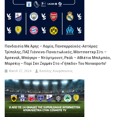
Πανδαισία Με Άρης – Λαμία, Πανσερραϊκός-Αστέρας
Τρίπολης, ΠΑΣ Γιάννινα-Παναιτωλικός, Μάντσεστερ Σίτι –
Άρσεναλ, Μπάγερν – Ντόρτμουντ, Ρεάλ – Αθλέτικ Μπιλμπάο,
Μαρσέιγ – Παρί Σεν Ζερμέν Στο «γήπεδο» Του Novasports!
March 27, 2024
Βασίλης Κουφόπουλος