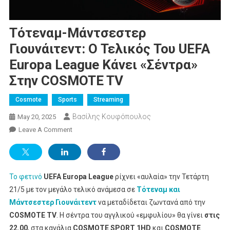
Τότεναμ-Μάντσεστερ
Γιουνάιτεντ: Ο Τελικός Του UEFA
Europa League Κάνει «σέντρα»
Στην COSMOTE TV
Cosmote
Sports
Streaming
Βασίλης Κουφόπουλος
May 20, 2025
On
Leave A Comment
Τότεναμ-
Μάντσεστερ
Γιουνάιτεντ:
Το φετινό
UEFA Europa League
Ο
ρίχνει «αυλαία» την Τετάρτη
Τελικός
21/5 με τον μεγάλο τελικό ανάμεσα σε
Τότεναμ και
Του
Μάντσεστερ Γιουνάιτεντ
να μεταδίδεται ζωντανά από την
UEFA
COSMOTE
TV
. Η σέντρα του αγγλικού «εμφυλίου» θα γίνει
στις
Europa
22.00
, στα κανάλια
COSMOTE
SPORT
1
HD
και
COSMOTE