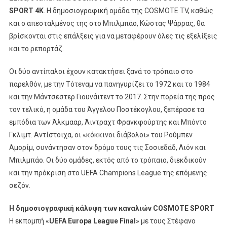
League
SPORT
4
K
. Η δημοσιογραφική ομάδα της COSMOTE TV, καθώς
Κάνει
και ο απεσταλμένος της στο Μπιλμπάο, Κώστας Ψάρρας, θα
«σέντρα»
βρίσκονται στις επάλξεις για να μεταφέρουν όλες τις εξελίξεις
Στην
και το ρεπορτάζ.
COSMOTE
TV
Οι δύο αντίπαλοι έχουν κατακτήσει ξανά το τρόπαιο στο
παρελθόν, με την Τότεναμ να πανηγυρίζει το 1972 και το 1984
και την Μάντσεστερ Γιουνάιτεντ το 2017. Στην πορεία της προς
τον τελικό, η ομάδα του Άγγελου Ποστέκογλου, ξεπέρασε τα
εμπόδια των Άλκμααρ, Άιντραχτ Φρανκφούρτης και Μπόντο
Γκλιμτ. Αντίστοιχα, οι «κόκκινοι διάβολοι» του Ρούμπεν
Αμορίμ, συνάντησαν στον δρόμο τους τις Σοσιεδάδ, Λιόν και
Μπιλμπάο. Οι δύο ομάδες, εκτός από το τρόπαιο, διεκδικούν
και την πρόκριση στο UEFA Champions League της επόμενης
σεζόν.
Η δημοσιογραφική κάλυψη των καναλιών COSMOTE SPORT
Η εκπομπή «
UEFA Europa League Final
» με τους Στέφανο