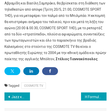
Αβραμίδη και Βασίλη Σαμπράκο, θα βρίσκεται στη διάθεση των
τηλεθεατών από απόψε (Τρίτη 20/5, 21.00, COSMOTE SPORT
1HD), για να μεταφέρει τον παλμό από το Μπιλμπάο. Η εκπομπή
θα επιστρέψει ανήμερα του τελικού, πριν και μετά τη λήξη του
αγώνα (20.00 & 00.30, COSMOTE SPORT 1HD), με το ρεπορτάζ
από τα δύο «στρατόπεδα», πλούσια αφιερώματα, συνεντεύξεις
των πρωταγωνιστών και όλο το παρασκήνιο της βραδιάς.
Καλεσμένος στο στούντιο της COSMOTE TV θα είναι ο
πρωταθλητής Ευρώπης το 2004 με την εθνική ομάδα και πρώην
παίκτης της αγγλικής Μπόλτον,
Στέλιος Γιαννακόπουλος
Tagged
COSMOTE TV
Post
Jazz και United Group συνεργάζονται για να φέρουν αποκλειστικό περιεχόμενο jazz στη Νοτιοανατολική Ευρώπη
Η Formula 1® και η Disney ανακοινώνουν μια νέα, συναρπαστική συνεργασία για το «Ο Μίκυ & οι Φίλοι του»
navigation