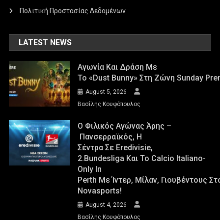
Πολιτική Προστασίας Δεδομένων
LATEST NEWS
Αγωνία Και Δράση Με
Το «Dust Bunny» Στη Ζώνη Sunday Pre
August 5, 2026
Βασίλης Κουφόπουλος
Ο Φιλικός Αγώνας Άρης –
Πανσερραϊκός, Η
Σέντρα Σε Eredivisie,
2.Bundesliga Και Το Calcio Italiano-
Only In
Perth Με Ίντερ, Μίλαν, Γιουβέντους Σ
Novasports!
August 4, 2026
Βασίλης Κουφόπουλος