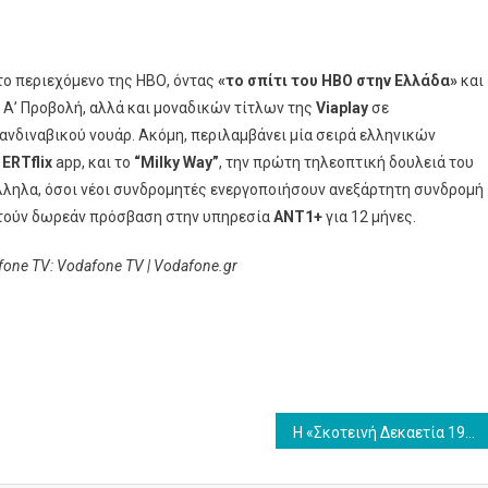
το περιεχόμενο της ΗΒΟ, όντας
«το σπίτι του ΗΒΟ στην Ελλάδα»
και
 Α’ Προβολή, αλλά και μοναδικών τίτλων της
Viaplay
σε
ανδιναβικού νουάρ. Ακόμη, περιλαμβάνει μία σειρά ελληνικών
υ
ERTflix
app, και το
“
Milky
Way
”
, την πρώτη τηλεοπτική δουλειά του
ληλα, όσοι νέοι συνδρομητές ενεργοποιήσουν ανεξάρτητη συνδρομή
οκτούν δωρεάν πρόσβαση στην υπηρεσία
ΑΝΤ1+
για 12 μήνες.
fone
TV
:
Vodafone
TV
|
Vodafone
.
gr
Η «Σκοτεινή Δεκαετία 1964-1974» του Αλέξη Παπαχελά αυτή τη Δευτέρα 18 Νοεμβρίου, στις 21.00