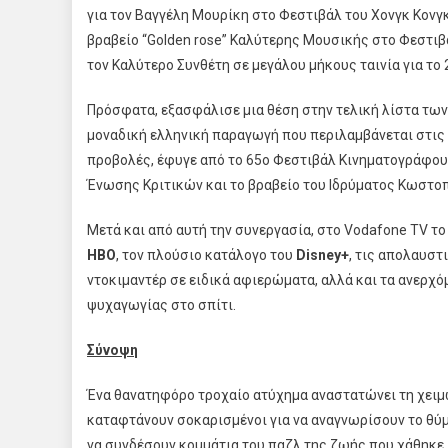
για τον Βαγγέλη Μουρίκη στο Φεστιβάλ του Χονγκ Κονγκ
βραβείο “Golden rose” Καλύτερης Μουσικής στο Φεστιβά
τον Καλύτερο Συνθέτη σε μεγάλου μήκους ταινία για το 2
Πρόσφατα, εξασφάλισε μια θέση στην τελική λίστα τω
μοναδική ελληνική παραγωγή που περιλαμβάνεται στις
προβολές, έφυγε από το 65ο Φεστιβάλ Κινηματογράφου Θ
Ένωσης Κριτικών και το βραβείο του Ιδρύματος Κωστο
Μετά και από αυτή την συνεργασία, στο Vodafone TV το
ΗΒΟ
, τον πλούσιο κατάλογο του
Disney
+
, τις απολαυστ
ντοκιμαντέρ σε ειδικά αφιερώματα, αλλά και τα ανερχόμ
ψυχαγωγίας στο σπίτι.
Σύνοψη
Ένα θανατηφόρο τροχαίο ατύχημα αναστατώνει τη χειμω
καταφτάνουν σοκαρισμένοι για να αναγνωρίσουν το θύ
να συνδέσουν κομμάτια του παζλ της ζωής που χάθηκε,