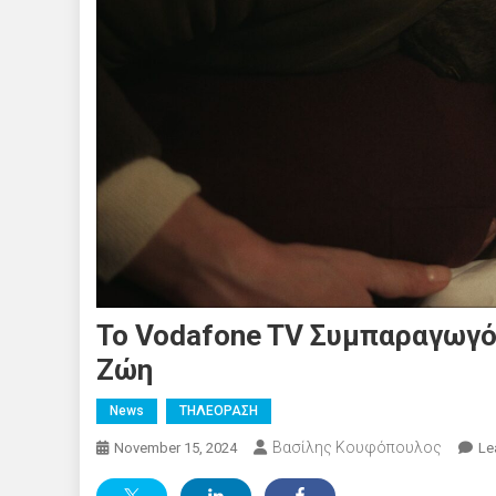
To Vodafone TV Συμπαραγωγός
Ζώη
News
ΤΗΛΕΟΡΑΣΗ
Βασίλης Κουφόπουλος
November 15, 2024
Le