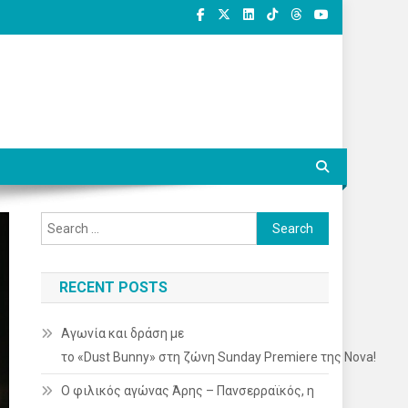
Search
for:
RECENT POSTS
Αγωνία και δράση με
το «Dust Bunny» στη ζώνη Sunday Premiere της Nova!
Ο φιλικός αγώνας Άρης – Πανσερραϊκός, η