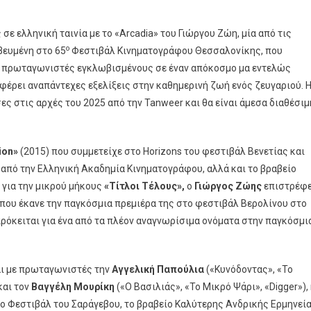
Vodafone
TV
ε ελληνική ταινία με το «Arcadia» του Γιώργου Ζώη, μία από τις
Συμπαραγωγός
ο
Της
βευμένη στο 65
Φεστιβάλ Κινηματογράφου Θεσσαλονίκης, που
Ταινίας
υς πρωταγωνιστές εγκλωβισμένους σε έναν απόκοσμο μα εντελώς
“Arcadia”
φέρει αναπάντεχες εξελίξεις στην καθημερινή ζωή ενός ζευγαριού. 
Του
ς στις αρχές του 2025 από την Tanweer και θα είναι άμεσα διαθέσιμ
Γιώργου
Ζώη
ion
»
(2015) που συμμετείχε στο Horizons του φεστιβάλ Βενετίας και
πό την Ελληνική Ακαδημία Κινηματογράφου, αλλά και το βραβείο
 για την μικρού μήκους
«Τίτλοι Τέλους»,
ο
Γιώργος Ζώης
επιστρέφε
,που έκανε την παγκόσμια πρεμιέρα της στο φεστιβάλ Βερολίνου στο
ρόκειται για ένα από τα πλέον αναγνωρίσιμα ονόματα στην παγκόσμι
αι με πρωταγωνιστές την
Αγγελική Παπούλια
(«Κυνόδοντας», «Το
και τον
Βαγγέλη Μουρίκη
(«Ο Βασιλιάς», «Το Μικρό Ψάρι», «Digger»),
ο Φεστιβάλ του Σαράγεβου, το βραβείο Καλύτερης Ανδρικής Ερμηνεί