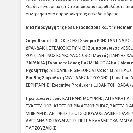
Και δεν είναι οι μόνοι. Στο απόκοσμο παραθαλάσσιο μπα
συντροφιά από απροσδόκητους συνοδοιπόρους.
Μια παραγωγή της
Foss
Productions
και της
Homem
Σκηνοθεσία
ΓΙΩΡΓΟΣ ΖΩΗΣ |
Σενάριο
ΚΩΝΣΤΑΝΤΙΝΑ ΚΟΤ
ΔΡΑΝΔΑΚΗ, ΣΤΕΛΙΟΣ ΚΟΤΙΩΝΗΣ |
Συμπαραγωγός
VESEL
ΚΩΝΣΤΑΝΤΙΝΟΣ ΚΟΥΚΟΥΛΙΟΣ GSC |
Μοντάζ
ΓΙΑΝΝΗΣ ΧΑ
ΒΑΡΔΑΒΑ |
Ενδυματολόγος
ΒΑΣΙΛΕΙΑ ΡΟΖΑΝΑ |
Μακιγ
Ηχολήπτης
ALEXANDER SIMEONOV |
Colorist
ΑΓΓΕΛΟΣ 
Βοηθός Σκηνοθέτη
ΜΙΛΤΙΑΔΗΣ ΝΤΖΟΥΝΗΣ |
Location
M
ΣΕΡΝΤΑΡΗΣ |
Executive
Producers
LUCAΝ TOH, BABAK 
Πρωταγωνιστούν
ΒΑΓΓΕΛΗΣ ΜΟΥΡΙΚΗΣ, ΑΓΓΕΛΙΚΗ ΠΑΠ
ΕΥΑΓΓΕΛΙΝΟΣ, ΑΣΤΕΡΙΟΣ ΡΙΜΑΓΜΟΣ ΡΗΓΑΣ, ΒΑΓΓΕΛΙΩ
ΜΠΙΝΙΑΡΗΣ, ΑΝΤΩΝΗΣ ΤΣΙΟΤΣΙΟΠΟΥΛΟΣ, ΔΑΦΝΗ ΙΩΑΚΕΙ
ΑΛΕΞΑΝΔΡΟΣ ΒΟΥΛΓΑΡΗΣ, ΠΕΤΡΑ ΚΑΛΑΜΠΟΚΑ, ΜΑΡΙΑ Κ
ΓΙΑΤΖΟΥΖΑΚΗΣ