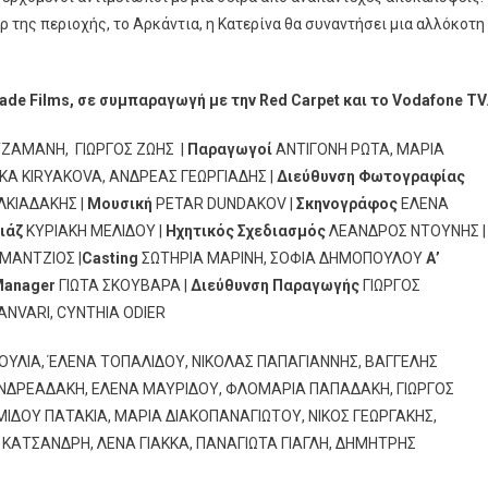
ρ της περιοχής, το Αρκάντια, η Κατερίνα θα συναντήσει μια αλλόκοτη
ade
Films
, σε συμπαραγωγή με την
Red
Carpet
και το
Vodafone
TV
ΖΑΜΑΝΗ, ΓΙΩΡΓΟΣ ΖΩΗΣ |
Παραγωγοί
ΑΝΤΙΓΟΝΗ ΡΩΤΑ, ΜΑΡΙΑ
KA KIRYAKOVA, ΑΝΔΡΕΑΣ ΓΕΩΡΓΙΑΔΗΣ |
Διεύθυνση Φωτογραφίας
ΛΚΙΑΔΑΚΗΣ |
Μουσική
PETAR DUNDAKOV |
Σκηνογράφος
ΕΛΕΝΑ
ιάζ
ΚΥΡΙΑΚΗ ΜΕΛΙΔΟΥ |
Ηχητικός Σχεδιασμός
ΛΕΑΝΔΡΟΣ ΝΤΟΥΝΗΣ |
ΜΑΝΤΖΙΟΣ |
Casting
ΣΩΤΗΡΙΑ ΜΑΡΙΝΗ, ΣΟΦΙΑ ΔΗΜΟΠΟΥΛΟΥ
Α’
anager
ΓΙΩΤΑ ΣΚΟΥΒΑΡΑ |
Διεύθυνση Παραγωγής
ΓΙΩΡΓΟΣ
ANVARI, CYNTHIA ODIER
ΟΥΛΙΑ, ΈΛΕΝΑ ΤΟΠΑΛΙΔΟΥ, ΝΙΚΟΛΑΣ ΠΑΠΑΓΙΑΝΝΗΣ, ΒΑΓΓΕΛΗΣ
 ΑΝΔΡΕΑΔΑΚΗ, ΕΛΕΝΑ ΜΑΥΡΙΔΟΥ, ΦΛΟΜΑΡΙΑ ΠΑΠΑΔΑΚΗ, ΓΙΩΡΓΟΣ
ΜΙΔΟΥ ΠΑΤΑΚΙΑ, ΜΑΡΙΑ ΔΙΑΚΟΠΑΝΑΓΙΩΤΟΥ, ΝΙΚΟΣ ΓΕΩΡΓΑΚΗΣ,
ΑΤΣΑΝΔΡΗ, ΛΕΝΑ ΓΙΑΚΚΑ, ΠΑΝΑΓΙΩΤΑ ΓΙΑΓΛΗ, ΔΗΜΗΤΡΗΣ