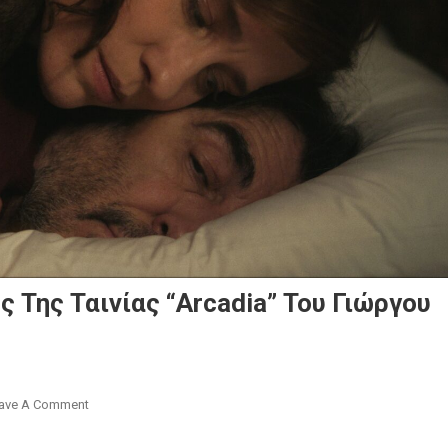
 Της Ταινίας “Arcadia” Του Γιώργου
On
ave A Comment
To