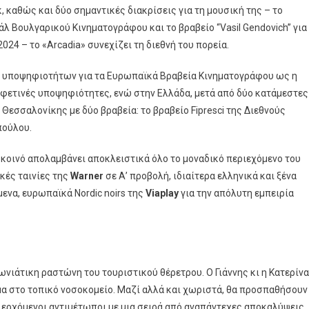
, καθώς και δύο σημαντικές διακρίσεις για τη μουσική της – το
λ Βουλγαρικού Κινηματογράφου και το βραβείο “Vasil Gendovich” για
024 – το «Arcadia» συνεχίζει τη διεθνή του πορεία.
ν υποψηφιοτήτων για τα Ευρωπαϊκά Βραβεία Κινηματογράφου ως η
 φετινές υποψηφιότητες, ενώ στην Ελλάδα, μετά από δύο κατάμεστες
εσσαλονίκης με δύο βραβεία: το βραβείο Fipresci της Διεθνούς
πούλου.
 κοινό απολαμβάνει αποκλειστικά όλο το μοναδικό περιεχόμενο του
ικές ταινίες της
Warner
σε Α’ προβολή, ιδιαίτερα ελληνικά και ξένα
ενα, ευρωπαϊκά Nordic noirs της
Viaplay
για την απόλυτη εμπειρία
νιάτικη ραστώνη του τουριστικού θέρετρου. Ο Γιάννης κι η Κατερίνα
μα στο τοπικό νοσοκομείο. Μαζί αλλά και χωριστά, θα προσπαθήσουν
 ερχόμενοι αντιμέτωποι με μια σειρά από αναπάντεχες αποκαλύψεις.