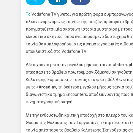
Το
Vodafone TV γίνεται για πρώτη φορά συμπαραγωγός σ
πλέον αναμενόμενες ταινίες της σαιζόν, πρόσφατα βρα
πραγματεύεται μία σκοτεινή ιστορία μυστηρίου με το
ελκυστικό σκηνικό, όπου ένα απρόσμενο δυστύχημα θα 
ταινία θα κυκλοφορήσει στις κινηματογραφικές αίθουσε
αποκλειστικά στο Vodafone TV.
Δέκα χρόνια μετά την μεγάλου μήκους ταινία
«
Interrupt
απέσπασε το βραβείο πρωτοεμφανιζόμενου σκηνοθέτη α
Καλύτερης Ευρωπαϊκής Ταινίας στο φεστιβάλ Βενετίας
με το
«
Arcadia
»,
τη δεύτερη μεγάλου μήκους ταινία του
διαγωνιστικό τμήμα Encounters, αποδεικνύοντας πως π
κινηματογραφική σκηνή.
Με την ενθουσιώδη κριτική αποδοχή στο πλευρό του κ
Θαύμα της Θάλασσας των Σαργασών», «Σπιρτόκουτο») 
ταινία απέσπασε το βραβείο Καλύτερης Σκηνοθεσίας στ