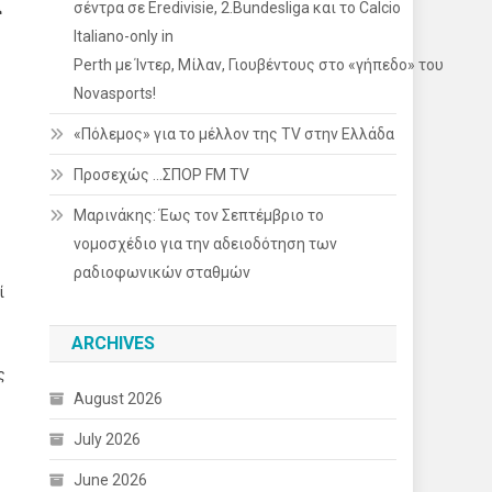
α
σέντρα σε Eredivisie, 2.Bundesliga και το Calcio
Italiano-only in
Perth με Ίντερ, Μίλαν, Γιουβέντους στο «γήπεδο» του
Novasports!
«Πόλεμος» για το μέλλον της TV στην Ελλάδα
Προσεχώς …ΣΠΟΡ FM TV
Μαρινάκης: Έως τον Σεπτέμβριο το
νομοσχέδιο για την αδειοδότηση των
ραδιοφωνικών σταθμών
ί
ARCHIVES
ς
August 2026
July 2026
June 2026