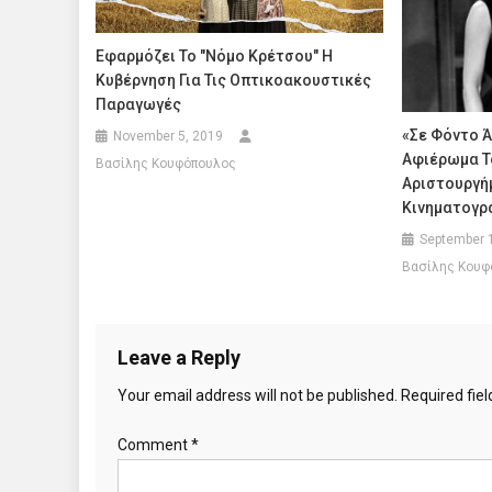
Εφαρμόζει Το "νόμο Κρέτσου" Η
Κυβέρνηση Για Τις Οπτικοακουστικές
Παραγωγές
«Σε Φόντο 
November 5, 2019
Αφιέρωμα Τ
Βασίλης Κουφόπουλος
Αριστουργή
Κινηματογρ
September 
Βασίλης Κουφ
Leave a Reply
Your email address will not be published.
Required fie
Comment
*