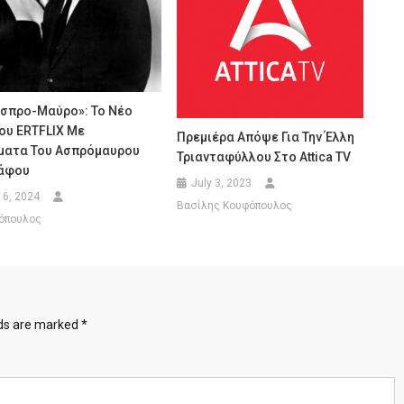
Άσπρο-Μαύρο»: Το Νέο
ου ERTFLIX Με
Πρεμιέρα Απόψε Για Την Έλλη
ματα Του Ασπρόμαυρου
Τριανταφύλλου Στο Attica TV
άφου
July 3, 2023
16, 2024
Βασίλης Κουφόπουλος
όπουλος
lds are marked
*