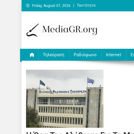
Skip
Ταυτότητα
Friday, August 07, 2026
to
content
MediaGR.org
Ειδήσεις και αναλύσεις για την ψηφιακή επικοινωνία.
Τηλεόραση
Ραδιόφωνο
Internet
Ε