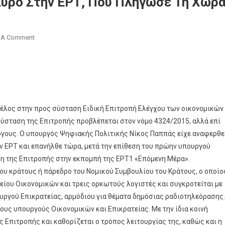
αύρο Στην ΕΡΤ, Που Πλήγωσε Τη Χώρ
On
 A Comment
Η
Ώρα
Της
Αλήθειας
Για
Το
μέλος στην προς σύσταση Ειδική Επιτροπή Ελέγχου των οικονομικών
Μαύρο
 σύσταση της Επιτροπής προβλέπεται στον νόμο 4324/2015, αλλά επί
Στην
λόγους. Ο υπουργός Ψηφιακής Πολιτικής Νίκος Παππάς είχε αναφερθε
ΕΡΤ,
ην ΕΡΤ και επανήλθε τώρα, μετά την επίθεση του πρώην υπουργού
Που
ση της Επιτροπής στην εκπομπή της ΕΡΤ1 «Επόμενη Μέρα».
Πλήγωσε
του κράτους ή πάρεδρο του Νομικού Συμβουλίου του Κράτους, ο οποίο
Τη
είου Οικονομικών και τρεις ορκωτούς λογιστές και συγκροτείται με
Χώρα
υργού Επικρατείας, αρμόδιου για θέματα δημόσιας ραδιοτηλεόρασης.
ους υπουργούς Οικονομικών και Επικρατείας. Με την ίδια κοινή
 Επιτροπής και καθορίζεται ο τρόπος λειτουργίας της, καθώς και η