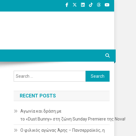
Search
for:
RECENT POSTS
Αγωνία και δράση με
το «Dust Bunny» στη ζώνη Sunday Premiere της Nova!
Ο φιλικός αγώνας Άρης – Πανσερραϊκός, η