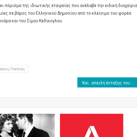
πόρισμα της ιδιωτικής εταιρείας που ανέλαβε την ειδική διαχείρι
μίες σε βάρος του Ελληνικού Δημοσίου από το κλείσιμο του φορέα
ρνάρα και του Σίμου Κεδίκογλου.
Νίκος Παππάς
Και…απειλή ένταξης του ΕΔΟΕΑΠ στη Γενική Κυβέρνηση Συνδικαλιστικά μαχαίρια στον ΕΔΟΕΑΠ