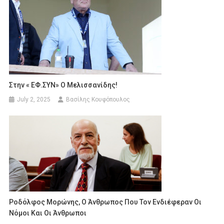
Στην « ΕΦ.ΣΥΝ» Ο Μελισσανίδης!
July 2, 2025
Βασίλης Κουφόπουλος
Ροδόλφος Μορώνης, Ο Άνθρωπος Που Τον Ενδιέφεραν Οι
Νόμοι Και Οι Άνθρωποι