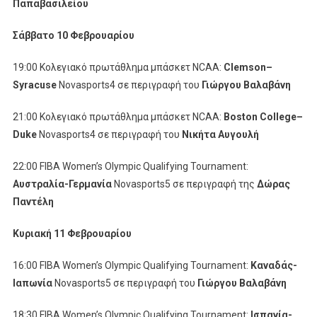
Παπαβασιλείου
Σάββατο 10 Φεβρουαρίου
19:00 Κολεγιακό πρωτάθλημα μπάσκετ NCAA:
Clemson
–
Syracuse
Novasports4 σε περιγραφή του
Γιώργου Βαλαβάνη
21:00 Κολεγιακό πρωτάθλημα μπάσκετ NCAA:
Boston
College
–
Duke
Novasports4 σε περιγραφή του
Νικήτα Αυγουλή
22:00 FIBA Women’s Olympic Qualifying Tournament:
Αυστραλία-Γερμανία
Novasports5 σε περιγραφή της
Δώρας
Παντέλη
Κυριακή 11 Φεβρουαρίου
16:00 FIBA Women’s Olympic Qualifying Tournament:
Καναδάς-
Ιαπωνία
Novasports5 σε περιγραφή του
Γιώργου Βαλαβάνη
18:30 FIBA Women’s Olympic Qualifying Tournament:
Ισπανία-