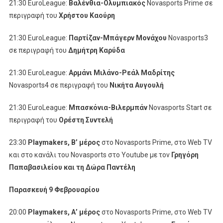
21:30 EuroLeague:
Βαλένθια-Ολυμπιακός
Novasports Prime σε
περιγραφή του
Χρήστου Καούρη
21:30 EuroLeague:
Παρτίζαν-Μπάγερν Μονάχου
Novasports3
σε περιγραφή του
Δημήτρη Καρύδα
21:30 EuroLeague:
Αρμάνι Μιλάνο-Ρεάλ Μαδρίτης
Novasports4 σε περιγραφή του
Νικήτα Αυγουλή
21:30 EuroLeague:
Μπασκόνια-Βιλερμπάν
Novasports Start σε
περιγραφή του
Ορέστη Συντελή
23:30
Playmakers
, Β’ μέρος
στο Novasports Prime, στο Web TV
και στο κανάλι του Novasports στο Youtube με τον
Γρηγόρη
Παπαβασιλείου και τη Δώρα Παντέλη
Παρασκευή 9 Φεβρουαρίου
20:00
Playmakers
, Α’ μέρος
στο Novasports Prime, στο Web TV