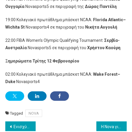
Ουγγαρία
Novasports5 σε περιγραφή της
Δώρας Παντέλη
19:00 Κολεγιακό πρωτάθλημα μπάσκετ NCAA:
Florida
Atlantic
–
Wichita
St
Novasports4 σε περιγραφή του
Νικήτα Αυγουλή
22:00 FIBA Women’s Olympic Qualifying Tournament:
Σερβία-
Αυστραλία
Novasports5 σε περιγραφή του
Χρήστου Καούρη
Ξημερώματα Τρίτης 12 Φεβρουαρίου
02:00 Κολεγιακό πρωτάθλημα μπάσκετ NCAA:
Wake
Forest
–
Duke
Novasports4
Tagged
NOVA
Post
Ενισχύεται η ΕΡΤ3, άγνωστη η τύχη της ΕΡΤ2
Η Nova γιορτάζει μία χρονιά ορόσημο!