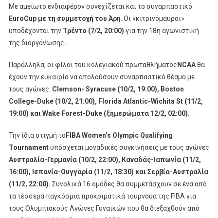
Με αμείωτο ενδιαφέρον συνεχίζεται και το συναρπαστικό
EuroCup
με τη συμμετοχή του Άρη
. Οι «κιτρινόμαυροι»
υποδέχονται την
Τρέντο (7/2, 20:00)
για την 18η αγωνιστική
της διοργάνωσης
.
Παράλληλα, οι φίλοι του κολεγιακού πρωταθλήματος
NCAA
θα
έχουν την ευκαιρία να απολαύσουν συναρπαστικό θέαμα με
τους αγώνες:
Clemson- Syracuse (10/2, 19:00), Boston
College-Duke (10/2, 21:00), Florida Atlantic-Wichita St (11/2,
19:00) και Wake Forest-Duke (ξημερώματα 12/2, 02:00).
Την ίδια στιγμή το
FIBA
Women
’
s
Olympic
Qualifying
Tournament
υπόσχεται μοναδικές συγκινήσεις με τους αγώνες
Αυστραλία-Γερμανία (10/2, 22:00), Καναδάς-Ιαπωνία (11/2,
16:00), Ισπανία-Ουγγαρία (11/2, 18:30) και Σερβία-Αυστραλία
(11/2, 22:00).
Συνολικά 16 ομάδες θα συμμετάσχουν σε ένα από
τα τέσσερα παγκόσμια προκριματικά τουρνουά της FIBA για
τους Ολυμπιακούς Αγώνες Γυναικών που θα διεξαχθούν από