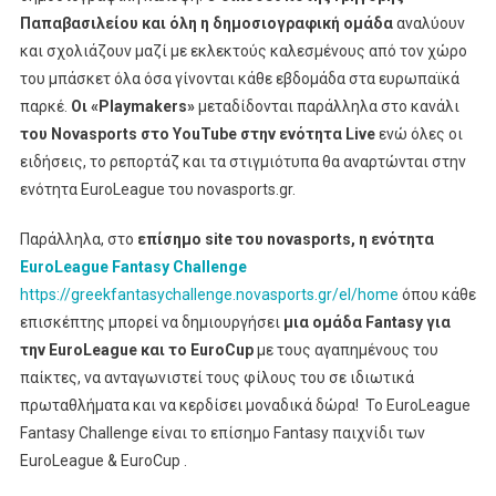
Tournament
Παπαβασιλείου και όλη η δημοσιογραφική ομάδα
αναλύουν
Στο
και σχολιάζουν μαζί με εκλεκτούς καλεσμένους από τον χώρο
Novasports!
του μπάσκετ όλα όσα γίνονται κάθε εβδομάδα στα ευρωπαϊκά
παρκέ.
Οι «
Playmakers
»
μεταδίδονται παράλληλα στο κανάλι
του Novasports στο YouTube στην ενότητα Live
ενώ όλες οι
ειδήσεις, το ρεπορτάζ και τα στιγμιότυπα θα αναρτώνται στην
ενότητα EuroLeague του novasports.gr.
Παράλληλα, στο
επίσημο site του novasports, η ενότητα
EuroLeague
Fantasy
Challenge
https://greekfantasychallenge.novasports.gr/el/home
όπου κάθε
επισκέπτης μπορεί να δημιουργήσει
μια ομάδα Fantasy για
την EuroLeague και το EuroCup
με τους αγαπημένους του
παίκτες, να ανταγωνιστεί τους φίλους του σε ιδιωτικά
πρωταθλήματα και να κερδίσει μοναδικά δώρα! Το EuroLeague
Fantasy Challenge είναι το επίσημο Fantasy παιχνίδι των
EuroLeague & EuroCup .