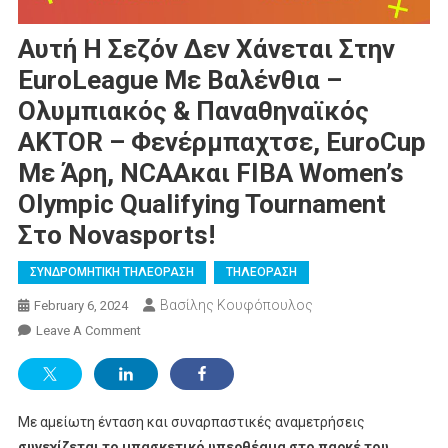
Αυτή Η Σεζόν Δεν Χάνεται Στην
EuroLeague Με Βαλένθια –
Ολυμπιακός & Παναθηναϊκός
AKTOR – Φενέρμπαχτσε, EuroCup
Με Άρη, NCAAκαι FIBA Women’s
Olympic Qualifying Tournament
Στο Novasports!
ΣΥΝΔΡΟΜΗΤΙΚΗ ΤΗΛΕΟΡΑΣΗ
ΤΗΛΕΟΡΑΣΗ
Βασίλης Κουφόπουλος
February 6, 2024
On
Leave A Comment
Αυτή
Η
Σεζόν
Με αμείωτη ένταση και συναρπαστικές αναμετρήσεις
Δεν
Χάνεται
συνεχίζεται το μπασκετικό υπερθέαμα στο παρκέ του