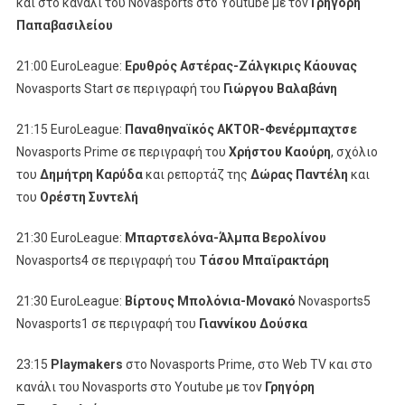
και στο κανάλι του Novasports στο Youtube με τον
Γρηγόρη
Παπαβασιλείου
21:00 EuroLeague:
Ερυθρός Αστέρας-Ζάλγκιρις Κάουνας
Novasports Start σε περιγραφή του
Γιώργου Βαλαβάνη
21:15 EuroLeague:
Παναθηναϊκός
AKTOR
-Φενέρμπαχτσε
Novasports Prime σε περιγραφή του
Χρήστου Καούρη
, σχόλιο
του
Δημήτρη Καρύδα
και ρεπορτάζ της
Δώρας Παντέλη
και
του
Ορέστη Συντελή
21:30 EuroLeague:
Μπαρτσελόνα-Άλμπα Βερολίνου
Novasports4 σε περιγραφή του
Τάσου Μπαϊρακτάρη
21:30 EuroLeague:
Βίρτους Μπολόνια-Μονακό
Novasports5
Novasports1 σε περιγραφή του
Γιαννίκου Δούσκα
23:15
Playmakers
στο Novasports Prime, στο Web TV και στο
κανάλι του Novasports στο Youtube με τον
Γρηγόρη