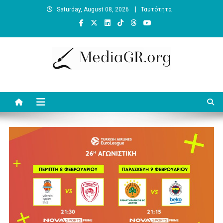
Skip
Saturday, August 08, 2026
Ταυτότητα
to
content
MediaGR.org
Ειδήσεις και αναλύσεις για την ψηφιακή επικοινωνία. Γράφει ο
Βασίλης Κουφόπουλος