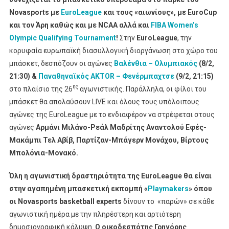
Στην
Novasports
με
EuroLeague
και τους «αιωνίους», με
EuroCup
EuroLeague
και τον Άρη καθώς και με
NCAA
αλλά και
FIBA Women’s
Με
Olympic Qualifying Tournament
!
Στην
EuroLeague
, την
Βαλένθια
κορυφαία ευρωπαϊκή διασυλλογική διοργάνωση στο χώρο του
–
μπάσκετ, δεσπόζουν οι αγώνες
Βαλένθια – Ολυμπιακός
(8/2,
Ολυμπιακός
21:30) &
Παναθηναϊκός AKTOR – Φενέρμπαχτσε
(9/2, 21:15)
&
ης
στο πλαίσιο της 26
αγωνιστικής. Παράλληλα, οι φίλοι του
Παναθηναϊκός
μπάσκετ θα απολαύσουν LIVE και όλους τους υπόλοιπους
AKTOR
αγώνες της EuroLeague με το ενδιαφέρον να στρέφεται στους
–
αγώνες
Αρμάνι Μιλάνο-Ρεάλ Μαδρίτης Αναντολού Εφές-
Φενέρμπαχτσε,
EuroCup
Μακάμπι Τελ Αβίβ, Παρτίζαν-Μπάγερν Μονάχου, Βίρτους
Με
Μπολόνια-Μονακό.
Άρη,
NCAAκαι
Όλη η αγωνιστική δραστηριότητα της
EuroLeague
θα είναι
FIBA
στην αγαπημένη μπασκετική εκπομπή «
Playmakers
» όπου
Women’s
οι Novasports basketball experts
δίνουν το «παρών» σε κάθε
Olympic
αγωνιστική ημέρα με την πληρέστερη και αρτιότερη
Qualifying
δημοσιογραφική κάλυψη.
Ο οικοδεσπότης Γρηγόρης