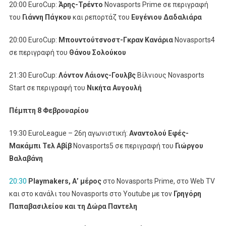
20:00 EuroCup:
Άρης-Τρέντο
Novasports Prime σε περιγραφή
του
Γιάννη Πάγκου
και ρεπορτάζ του
Ευγένιου Δαδαλιάρα
20:00 EuroCup:
Μπουντούτσνοστ-Γκραν Κανάρια
Novasports4
σε περιγραφή του
Θάνου Σολούκου
21:30 EuroCup:
Λόντον Λάιονς-Γουλβς
Βίλνιους Novasports
Start σε περιγραφή του
Νικήτα Αυγουλή
Πέμπτη 8 Φεβρουαρίου
19:30 EuroLeague – 26η αγωνιστική:
Αναντολού Εφές-
Μακάμπι Τελ Αβίβ
Novasports5 σε περιγραφή του
Γιώργου
Βαλαβάνη
20:30
Playmakers
, Α’ μέρος
στο Novasports Prime, στο Web TV
και στο κανάλι του Novasports στο Youtube με τον
Γρηγόρη
Παπαβασιλείου και τη Δώρα Παντελη