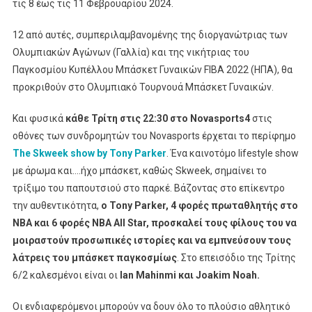
τις 8 έως τις 11 Φεβρουαρίου 2024.
12 από αυτές, συμπεριλαμβανομένης της διοργανώτριας των
Ολυμπιακών Αγώνων (Γαλλία) και της νικήτριας του
Παγκοσμίου Κυπέλλου Μπάσκετ Γυναικών FIBA 2022 (ΗΠΑ), θα
προκριθούν στο Ολυμπιακό Τουρνουά Μπάσκετ Γυναικών.
Και φυσικά
κάθε Τρίτη στις 22:30 στο Novasports4
στις
οθόνες των συνδρομητών του Novasports έρχεται το περίφημο
The
Skweek
show
by
Tony
Parker
. Ένα καινοτόμο lifestyle show
με άρωμα και….ήχο μπάσκετ, καθώς Skweek, σημαίνει το
τρίξιμο του παπουτσιού στο παρκέ. Βάζοντας στο επίκεντρο
την αυθεντικότητα,
ο Tony Parker, 4 φορές πρωταθλητής στο
NBA και 6 φορές NBA All Star, προσκαλεί τους φίλους του να
μοιραστούν προσωπικές ιστορίες και να εμπνεύσουν τους
λάτρεις του μπάσκετ παγκοσμίως
. Στο επεισόδιο της Τρίτης
6/2 καλεσμένοι είναι οι
Ian
Mahinmi
και
Joakim
Noah
.
Οι ενδιαφερόμενοι μπορούν να δουν όλο το πλούσιο αθλητικό