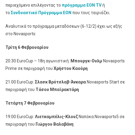
περιεχόμενο επιλέγοντας το
πρόγραμμα ΕΟΝ Τ
V
ή
το
Συνδυαστικό Πρόγραμμα ΕΟΝ
που τους ταιριάζει.
Αναλυτικά το πρόγραμμα μεταδόσεων (6-12/2) έχει ως εξής
στο Novasports:
Τρίτη 6 Φεβρουαρίου
20:30 EuroCup – 18η αγωνιστική:
Μπουργκ-Ουλμ
Novasports
Prime σε περιγραφή του
Χρήστου Καούρη
21:00 EuroCup:
Σλασκ Βρότσλαβ-Άνκαρα
Novasports Start σε
περιγραφή του
Τάσου Μπαϊρακτάρη
Τετάρτη 7 Φεβρουαρίου
19:00 EuroCup:
Λιετκαμπέλις-Κλουζ
Ναπόκα Novasports5 σε
περιγραφή του
Γιώργου Βαλαβάνη